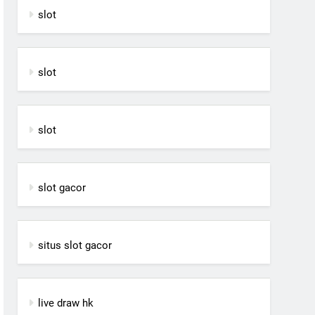
slot
slot
slot
slot gacor
situs slot gacor
live draw hk