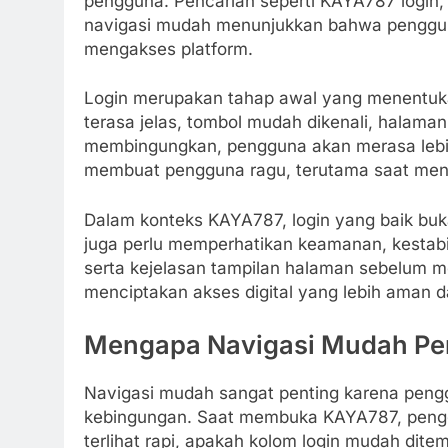
pengguna. Pencarian seperti KAYA787 login
navigasi mudah menunjukkan bahwa penggun
mengakses platform.
Login merupakan tahap awal yang menentukan
terasa jelas, tombol mudah dikenali, halaman t
membingungkan, pengguna akan merasa lebih
membuat pengguna ragu, terutama saat meng
Dalam konteks KAYA787, login yang baik buk
juga perlu memperhatikan keamanan, kestabil
serta kejelasan tampilan halaman sebelum
menciptakan akses digital yang lebih aman 
Mengapa Navigasi Mudah Pen
Navigasi mudah sangat penting karena pengg
kebingungan. Saat membuka KAYA787, peng
terlihat rapi, apakah kolom login mudah di