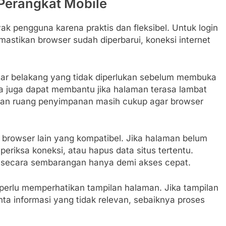
Perangkat Mobile
ak pengguna karena praktis dan fleksibel. Untuk login
astikan browser sudah diperbarui, koneksi internet
tar belakang yang tidak diperlukan sebelum membuka
a juga dapat membantu jika halaman terasa lambat
ikan ruang penyimpanan masih cukup agar browser
browser lain yang kompatibel. Jika halaman belum
eriksa koneksi, atau hapus data situs tertentu.
r secara sembarangan hanya demi akses cepat.
rlu memperhatikan tampilan halaman. Jika tampilan
ta informasi yang tidak relevan, sebaiknya proses