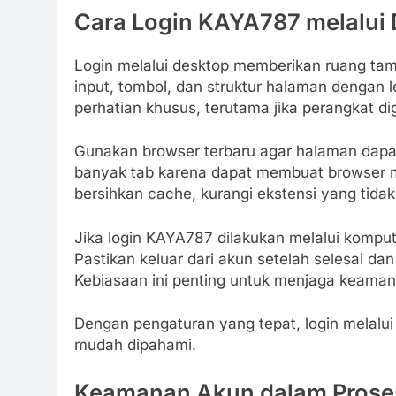
Cara Login KAYA787 melalui
Login melalui desktop memberikan ruang tam
input, tombol, dan struktur halaman dengan
perhatian khusus, terutama jika perangkat d
Gunakan browser terbaru agar halaman dapat
banyak tab karena dapat membuat browser men
bersihkan cache, kurangi ekstensi yang tidak
Jika login KAYA787 dilakukan melalui komp
Pastikan keluar dari akun setelah selesai d
Kebiasaan ini penting untuk menjaga keaman
Dengan pengaturan yang tepat, login melalui 
mudah dipahami.
Keamanan Akun dalam Prose