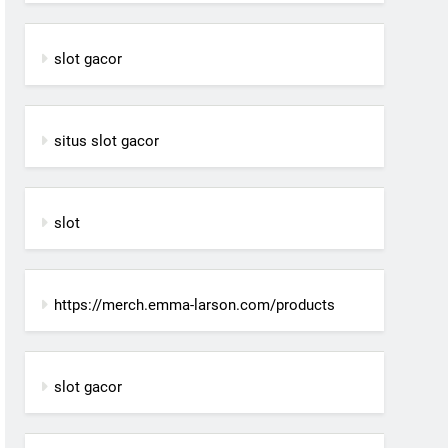
slot gacor
situs slot gacor
slot
https://merch.emma-larson.com/products
slot gacor