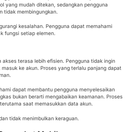
ol yang mudah ditekan, sedangkan pengguna
an tidak membingungkan.
gurangi kesalahan. Pengguna dapat memahami
k fungsi setiap elemen.
akses terasa lebih efisien. Pengguna tidak ingin
 masuk ke akun. Proses yang terlalu panjang dapat
aman.
ahami dapat membantu pengguna menyelesaikan
ingkas bukan berarti mengabaikan keamanan. Proses
i, terutama saat memasukkan data akun.
, dan tidak menimbulkan keraguan.