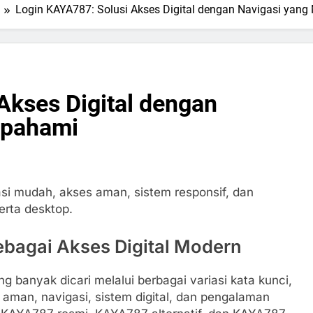
Login KAYA787: Solusi Akses Digital dengan Navigasi yan
Akses Digital dengan
ipahami
asi mudah, akses aman, sistem responsif, dan
erta desktop.
agai Akses Digital Modern
g banyak dicari melalui berbagai variasi kata kunci,
 aman, navigasi, sistem digital, dan pengalaman