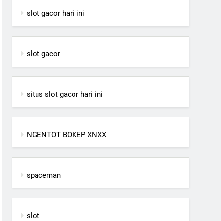
slot gacor hari ini
slot gacor
situs slot gacor hari ini
NGENTOT BOKEP XNXX
spaceman
slot