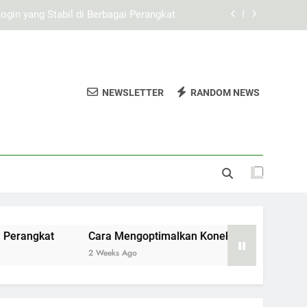
in yang Stabil di Berbagai Perangkat
ntuk Login KAYA787 yang Lebih Stabil
Privasi Akses secara Lebih Terkendali
NEWSLETTER
RANDOM NEWS
i untuk EDWINSLOT Login yang Stabil
in yang Stabil di Berbagai Perangkat
d.
ntuk Login KAYA787 yang Lebih Stabil
Privasi Akses secara Lebih Terkendali
Cara Mengoptimalkan Koneksi untuk Login KAYA787 yang 
2 Weeks Ago