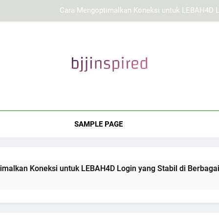
Cara Mengoptimalkan Koneksi untuk LEBAH4D Log
Cara Mengoptimalkan Koneksi u
KAYA787 Login melalui Mode Privat untuk Menjaga 
Cara Mengoptimalkan Koneks
 Inspired
Cara Mengoptimalkan Koneksi untuk LEBAH4D Log
roduk Dan Aksesoris Berkualitas Untuk Jiu-Jitsu Di BJJ Inspire
Cara Mengoptimalkan Koneksi u
SAMPLE PAGE
KAYA787 Login melalui Mode Privat untuk Menjaga 
si untuk LEBAH4D Login yang Stabil di Berbagai Perangkat