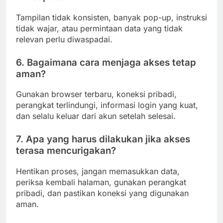
Tampilan tidak konsisten, banyak pop-up, instruksi
tidak wajar, atau permintaan data yang tidak
relevan perlu diwaspadai.
6. Bagaimana cara menjaga akses tetap
aman?
Gunakan browser terbaru, koneksi pribadi,
perangkat terlindungi, informasi login yang kuat,
dan selalu keluar dari akun setelah selesai.
7. Apa yang harus dilakukan jika akses
terasa mencurigakan?
Hentikan proses, jangan memasukkan data,
periksa kembali halaman, gunakan perangkat
pribadi, dan pastikan koneksi yang digunakan
aman.