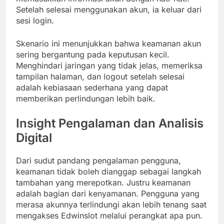
Setelah selesai menggunakan akun, ia keluar dari
sesi login.
Skenario ini menunjukkan bahwa keamanan akun
sering bergantung pada keputusan kecil.
Menghindari jaringan yang tidak jelas, memeriksa
tampilan halaman, dan logout setelah selesai
adalah kebiasaan sederhana yang dapat
memberikan perlindungan lebih baik.
Insight Pengalaman dan Analisis
Digital
Dari sudut pandang pengalaman pengguna,
keamanan tidak boleh dianggap sebagai langkah
tambahan yang merepotkan. Justru keamanan
adalah bagian dari kenyamanan. Pengguna yang
merasa akunnya terlindungi akan lebih tenang saat
mengakses Edwinslot melalui perangkat apa pun.