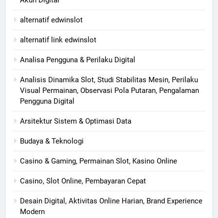
alternatif edwinslot
alternatif link edwinslot
Analisa Pengguna & Perilaku Digital
Analisis Dinamika Slot, Studi Stabilitas Mesin, Perilaku
Visual Permainan, Observasi Pola Putaran, Pengalaman
Pengguna Digital
Arsitektur Sistem & Optimasi Data
Budaya & Teknologi
Casino & Gaming, Permainan Slot, Kasino Online
Casino, Slot Online, Pembayaran Cepat
Desain Digital, Aktivitas Online Harian, Brand Experience
Modern