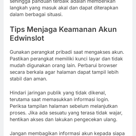
sehingga panduan terbaik adalah memberikan
langkah yang masuk akal dan dapat diterapkan
dalam berbagai situasi.
Tips Menjaga Keamanan Akun
Edwinslot
Gunakan perangkat pribadi saat mengakses akun.
Pastikan perangkat memiliki kunci layar dan tidak
mudah digunakan orang lain. Perbarui browser
secara berkala agar halaman dapat tampil lebih
stabil dan aman.
Hindari jaringan publik yang tidak dikenal,
terutama saat memasukkan informasi login.
Periksa tampilan halaman sebelum melanjutkan
proses. Jika ada sesuatu yang terasa tidak wajar,
hentikan akses dan lakukan pengecekan ulang.
Jangan membagikan informasi akun kepada siapa