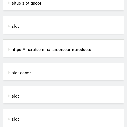
situs slot gacor
slot
https://merch.emma-larson.com/products
slot gacor
slot
slot