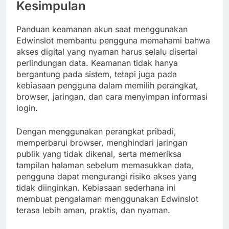
Kesimpulan
Panduan keamanan akun saat menggunakan
Edwinslot membantu pengguna memahami bahwa
akses digital yang nyaman harus selalu disertai
perlindungan data. Keamanan tidak hanya
bergantung pada sistem, tetapi juga pada
kebiasaan pengguna dalam memilih perangkat,
browser, jaringan, dan cara menyimpan informasi
login.
Dengan menggunakan perangkat pribadi,
memperbarui browser, menghindari jaringan
publik yang tidak dikenal, serta memeriksa
tampilan halaman sebelum memasukkan data,
pengguna dapat mengurangi risiko akses yang
tidak diinginkan. Kebiasaan sederhana ini
membuat pengalaman menggunakan Edwinslot
terasa lebih aman, praktis, dan nyaman.