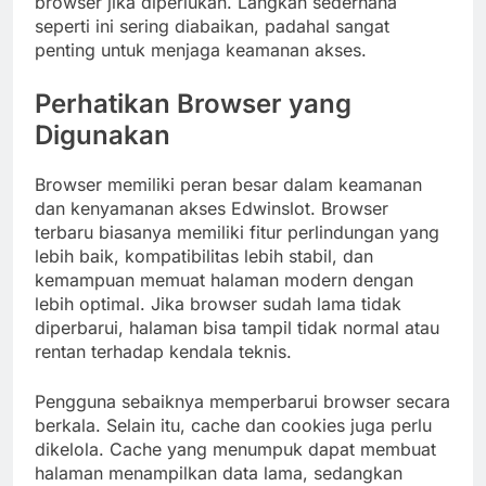
browser jika diperlukan. Langkah sederhana
seperti ini sering diabaikan, padahal sangat
penting untuk menjaga keamanan akses.
Perhatikan Browser yang
Digunakan
Browser memiliki peran besar dalam keamanan
dan kenyamanan akses Edwinslot. Browser
terbaru biasanya memiliki fitur perlindungan yang
lebih baik, kompatibilitas lebih stabil, dan
kemampuan memuat halaman modern dengan
lebih optimal. Jika browser sudah lama tidak
diperbarui, halaman bisa tampil tidak normal atau
rentan terhadap kendala teknis.
Pengguna sebaiknya memperbarui browser secara
berkala. Selain itu, cache dan cookies juga perlu
dikelola. Cache yang menumpuk dapat membuat
halaman menampilkan data lama, sedangkan