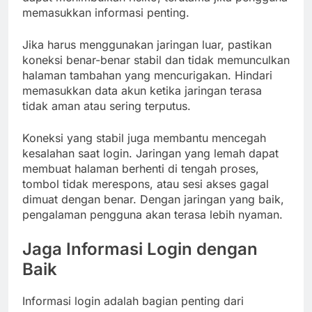
memasukkan informasi penting.
Jika harus menggunakan jaringan luar, pastikan
koneksi benar-benar stabil dan tidak memunculkan
halaman tambahan yang mencurigakan. Hindari
memasukkan data akun ketika jaringan terasa
tidak aman atau sering terputus.
Koneksi yang stabil juga membantu mencegah
kesalahan saat login. Jaringan yang lemah dapat
membuat halaman berhenti di tengah proses,
tombol tidak merespons, atau sesi akses gagal
dimuat dengan benar. Dengan jaringan yang baik,
pengalaman pengguna akan terasa lebih nyaman.
Jaga Informasi Login dengan
Baik
Informasi login adalah bagian penting dari