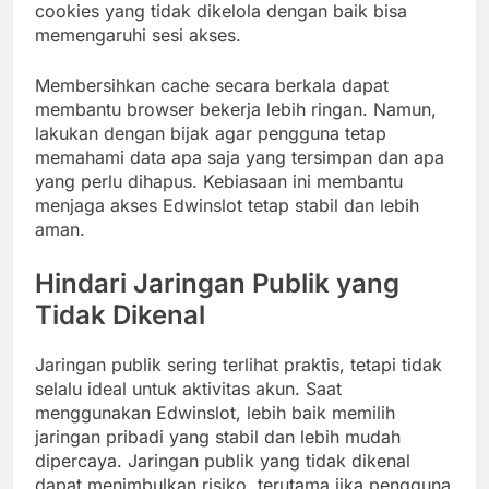
cookies yang tidak dikelola dengan baik bisa
memengaruhi sesi akses.
Membersihkan cache secara berkala dapat
membantu browser bekerja lebih ringan. Namun,
lakukan dengan bijak agar pengguna tetap
memahami data apa saja yang tersimpan dan apa
yang perlu dihapus. Kebiasaan ini membantu
menjaga akses Edwinslot tetap stabil dan lebih
aman.
Hindari Jaringan Publik yang
Tidak Dikenal
Jaringan publik sering terlihat praktis, tetapi tidak
selalu ideal untuk aktivitas akun. Saat
menggunakan Edwinslot, lebih baik memilih
jaringan pribadi yang stabil dan lebih mudah
dipercaya. Jaringan publik yang tidak dikenal
dapat menimbulkan risiko, terutama jika pengguna