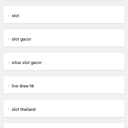
slot
slot gacor
situs slot gacor
live draw hk
slot thailand