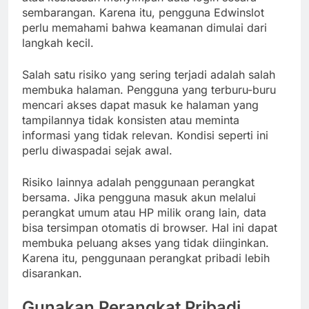
sembarangan. Karena itu, pengguna Edwinslot
perlu memahami bahwa keamanan dimulai dari
langkah kecil.
Salah satu risiko yang sering terjadi adalah salah
membuka halaman. Pengguna yang terburu-buru
mencari akses dapat masuk ke halaman yang
tampilannya tidak konsisten atau meminta
informasi yang tidak relevan. Kondisi seperti ini
perlu diwaspadai sejak awal.
Risiko lainnya adalah penggunaan perangkat
bersama. Jika pengguna masuk akun melalui
perangkat umum atau HP milik orang lain, data
bisa tersimpan otomatis di browser. Hal ini dapat
membuka peluang akses yang tidak diinginkan.
Karena itu, penggunaan perangkat pribadi lebih
disarankan.
Gunakan Perangkat Pribadi