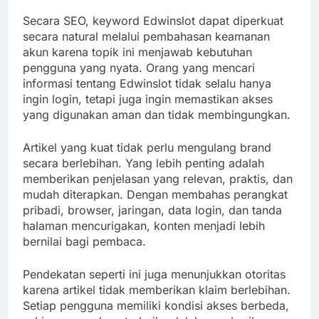
Secara SEO, keyword Edwinslot dapat diperkuat
secara natural melalui pembahasan keamanan
akun karena topik ini menjawab kebutuhan
pengguna yang nyata. Orang yang mencari
informasi tentang Edwinslot tidak selalu hanya
ingin login, tetapi juga ingin memastikan akses
yang digunakan aman dan tidak membingungkan.
Artikel yang kuat tidak perlu mengulang brand
secara berlebihan. Yang lebih penting adalah
memberikan penjelasan yang relevan, praktis, dan
mudah diterapkan. Dengan membahas perangkat
pribadi, browser, jaringan, data login, dan tanda
halaman mencurigakan, konten menjadi lebih
bernilai bagi pembaca.
Pendekatan seperti ini juga menunjukkan otoritas
karena artikel tidak memberikan klaim berlebihan.
Setiap pengguna memiliki kondisi akses berbeda,