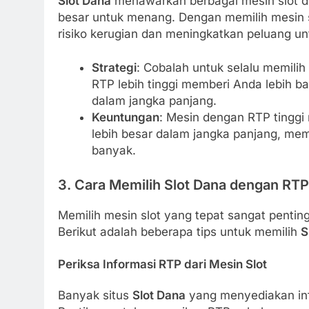
Slot Dana
menawarkan berbagai mesin slot d
besar untuk menang. Dengan memilih mesin 
risiko kerugian dan meningkatkan peluang u
Strategi
: Cobalah untuk selalu memili
RTP lebih tinggi memberi Anda lebih 
dalam jangka panjang.
Keuntungan
: Mesin dengan RTP tingg
lebih besar dalam jangka panjang, mem
banyak.
3.
Cara Memilih Slot Dana dengan RTP 
Memilih mesin slot yang tepat sangat pent
Berikut adalah beberapa tips untuk memilih
S
Periksa Informasi RTP dari Mesin Slot
Banyak situs
Slot Dana
yang menyediakan in