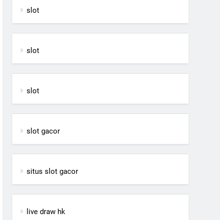
slot
slot
slot
slot gacor
situs slot gacor
live draw hk