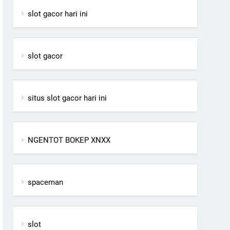
slot gacor hari ini
slot gacor
situs slot gacor hari ini
NGENTOT BOKEP XNXX
spaceman
slot