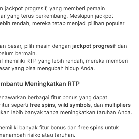
jackpot progresif, yang memberi pemain
r yang terus berkembang. Meskipun jackpot
lebih rendah, mereka tetap menjadi pilihan populer
n besar, pilih mesin dengan
jackpot progresif
dan
belum bermain.
sif memiliki RTP yang lebih rendah, mereka memberi
sar yang bisa mengubah hidup Anda.
Membantu Meningkatkan RTP
nawarkan berbagai fitur bonus yang dapat
itur seperti
free spins
,
wild symbols
, dan
multipliers
n lebih banyak tanpa meningkatkan taruhan Anda.
emiliki banyak fitur bonus dan
free spins
untuk
enambah risiko atau taruhan.