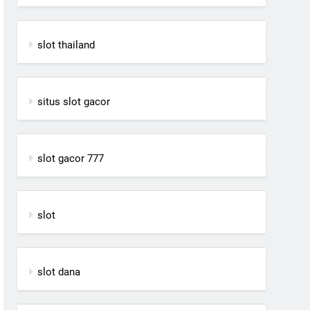
slot thailand
situs slot gacor
slot gacor 777
slot
slot dana