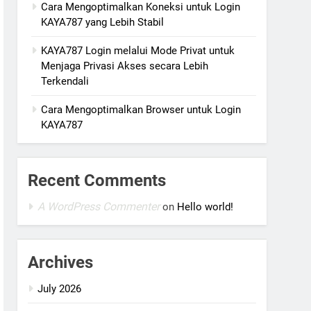
Cara Mengoptimalkan Koneksi untuk Login
KAYA787 yang Lebih Stabil
KAYA787 Login melalui Mode Privat untuk
Menjaga Privasi Akses secara Lebih
Terkendali
Cara Mengoptimalkan Browser untuk Login
KAYA787
Recent Comments
A WordPress Commenter
on
Hello world!
Archives
July 2026