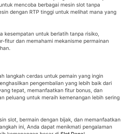
ntuk mencoba berbagai mesin slot tanpa
in dengan RTP tinggi untuk melihat mana yang
kesempatan untuk berlatih tanpa risiko,
ur-fitur dan memahami mekanisme permainan
han.
h langkah cerdas untuk pemain yang ingin
ghasilkan pengembalian yang lebih baik dari
yang tepat, memanfaatkan fitur bonus, dan
an peluang untuk meraih kemenangan lebih sering
in slot, bermain dengan bijak, dan memanfaatkan
langkah ini, Anda dapat menikmati pengalaman
aih kemenangan besar di
Slot Dana
!