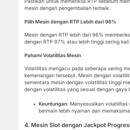
Pastikan untuk memeriksa RTP sebelum mem
mesin dengan pengembalian terbaik.
Pilih Mesin dengan RTP Lebih dari 96%
Mesin dengan RTP lebih dari 96% memberika
dengan RTP 97% atau lebih tinggi sering kal
Pahami Volatilitas Mesin
Volatilitas mengacu pada seberapa sering 
kemenangan tersebut. Mesin dengan volatilit
sementara mesin dengan volatilitas tinggi m
dengan volatilitas yang sesuai dengan gaya
Keuntungan
: Menyesuaikan volatilit
bermain lebih nyaman dan memaksima
4.
Mesin Slot dengan Jackpot Progresi