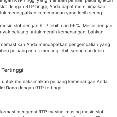
engan RTP tinggi yang memberi pemain peluang lebih
slot dengan RTP tinggi, Anda dapat meminimalkan
ntuk mendapatkan kemenangan yang lebih sering.
h mesin slot dengan RTP lebih dari 96%. Mesin dengan
banyak peluang untuk meraih kemenangan, bahkan
i memastikan Anda mendapatkan pengembalian yang
beri peluang untuk menang lebih sering dan lebih
Tertinggi
ing untuk memaksimalkan peluang kemenangan Anda.
lot Dana
dengan RTP tertinggi:
formasi mengenai
RTP
masing-masing mesin slot.