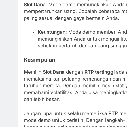
Slot Dana
. Mode demo memungkinkan Anda u
mempertaruhkan uang. Cobalah beberapa mes
paling sesuai dengan gaya bermain Anda.
Keuntungan
: Mode demo memberi Anda 
memungkinkan Anda untuk menguji fit
sebelum bertaruh dengan uang sunggu
Kesimpulan
Memilih
Slot Dana
dengan
RTP tertinggi
adala
memaksimalkan peluang kemenangan dan men
taruhan mereka. Dengan memilih mesin slot 
memahami volatilitas, Anda bisa meningkatk
dan lebih besar.
Jangan lupa untuk selalu memeriksa RTP mes
mode demo untuk berlatih. Dengan langkah-
bermain yang lebih menguntungkan dan mer