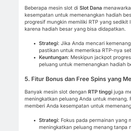
Beberapa mesin slot di
Slot Dana
menawarkan 
kesempatan untuk memenangkan hadiah besa
progresif mungkin memiliki RTP yang sedikit 
karena hadiah besar yang bisa didapatkan.
Strategi
: Jika Anda mencari kemenanga
pastikan untuk memeriksa RTP-nya se
Keuntungan
: Meskipun jackpot progre
peluang untuk memenangkan hadiah be
5.
Fitur Bonus dan Free Spins yang 
Banyak mesin slot dengan
RTP tinggi
juga me
meningkatkan peluang Anda untuk menang. F
memberi Anda kesempatan untuk memenangka
Strategi
: Fokus pada permainan yang m
meningkatkan peluang menang tanpa m