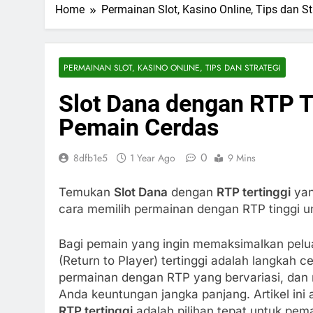
Home
Permainan Slot, Kasino Online, Tips dan St
PERMAINAN SLOT, KASINO ONLINE, TIPS DAN STRATEGI
Slot Dana dengan RTP Te
Pemain Cerdas
0
8dfb1e5
1 Year Ago
9 Mins
Temukan
Slot Dana
dengan
RTP tertinggi
yan
cara memilih permainan dengan RTP tinggi 
Bagi pemain yang ingin memaksimalkan pelu
(Return to Player) tertinggi adalah langkah c
permainan dengan RTP yang bervariasi, dan
Anda keuntungan jangka panjang. Artikel i
RTP tertinggi
adalah pilihan tepat untuk pe