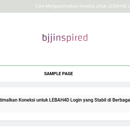
Cara Mengoptimalkan Koneksi untuk LEBAH4D Log
Cara Mengoptimalkan Koneksi u
KAYA787 Login melalui Mode Privat untuk Menjaga 
Cara Mengoptimalkan Koneks
 Inspired
Cara Mengoptimalkan Koneksi untuk LEBAH4D Log
roduk Dan Aksesoris Berkualitas Untuk Jiu-Jitsu Di BJJ Inspire
Cara Mengoptimalkan Koneksi u
SAMPLE PAGE
KAYA787 Login melalui Mode Privat untuk Menjaga 
ksi untuk LEBAH4D Login yang Stabil di Berbagai Perangkat