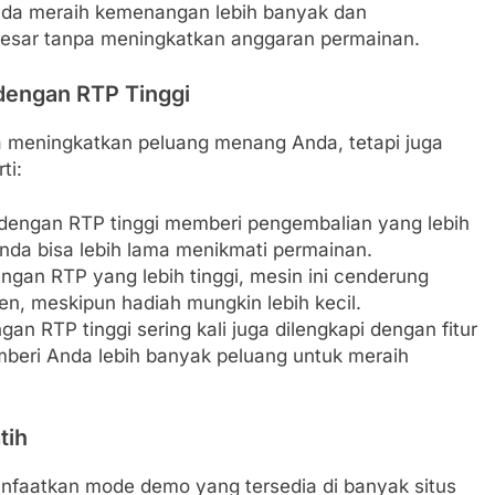
nda meraih kemenangan lebih banyak dan
esar tanpa meningkatkan anggaran permainan.
dengan RTP Tinggi
a meningkatkan peluang menang Anda, tetapi juga
ti:
 dengan RTP tinggi memberi pengembalian yang lebih
nda bisa lebih lama menikmati permainan.
engan RTP yang lebih tinggi, mesin ini cenderung
n, meskipun hadiah mungkin lebih kecil.
gan RTP tinggi sering kali juga dilengkapi dengan fitur
beri Anda lebih banyak peluang untuk meraih
tih
nfaatkan mode demo yang tersedia di banyak situs