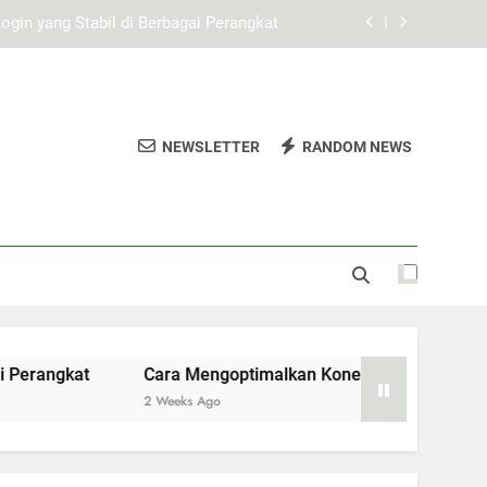
in yang Stabil di Berbagai Perangkat
ntuk Login KAYA787 yang Lebih Stabil
Privasi Akses secara Lebih Terkendali
NEWSLETTER
RANDOM NEWS
i untuk EDWINSLOT Login yang Stabil
in yang Stabil di Berbagai Perangkat
d.
ntuk Login KAYA787 yang Lebih Stabil
Privasi Akses secara Lebih Terkendali
Cara Mengoptimalkan Koneksi untuk Login KAYA787 yang
2 Weeks Ago