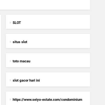
SLOT
situs slot
toto macau
slot gacor hari ini
https://www.seiyo-estate.com/condominium