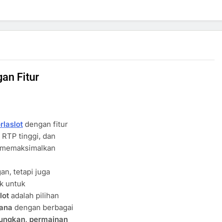
an Fitur
rlaslot
dengan fitur
RTP tinggi, dan
k memaksimalkan
n, tetapi juga
ik untuk
lot
adalah pilihan
dana
dengan berbagai
ungkan
,
permainan