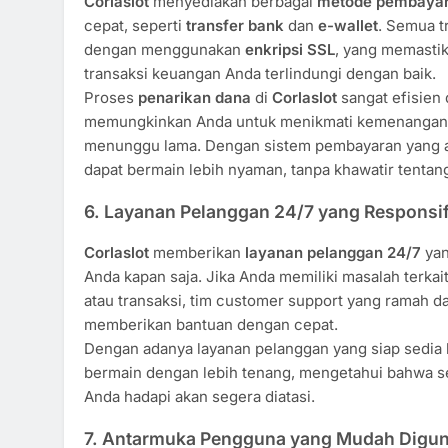
Corlaslot
menyediakan berbagai
metode pembaya
cepat, seperti
transfer bank
dan
e-wallet
. Semua t
dengan menggunakan
enkripsi SSL
, yang memasti
transaksi keuangan Anda terlindungi dengan baik.
Proses
penarikan dana
di
Corlaslot
sangat efisien 
memungkinkan Anda untuk menikmati kemenangan 
menunggu lama. Dengan sistem pembayaran yang 
dapat bermain lebih nyaman, tanpa khawatir tentang
6.
Layanan Pelanggan 24/7 yang Responsi
Corlaslot
memberikan
layanan pelanggan 24/7
yan
Anda kapan saja. Jika Anda memiliki masalah terkai
atau transaksi, tim customer support yang ramah d
memberikan bantuan dengan cepat.
Dengan adanya layanan pelanggan yang siap sedia 
bermain dengan lebih tenang, mengetahui bahwa s
Anda hadapi akan segera diatasi.
7.
Antarmuka Pengguna yang Mudah Digu