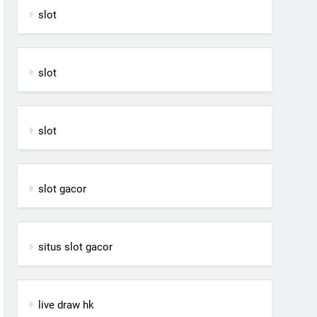
slot
slot
slot
slot gacor
situs slot gacor
live draw hk