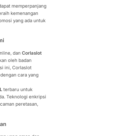
 dapat memperpanjang
eraih kemenangan
romosi yang ada untuk
mi
nline, dan
Corlaslot
kan oleh badan
 ini, Corlaslot
 dengan cara yang
L
terbaru untuk
a. Teknologi enkripsi
ncaman peretasan,
man