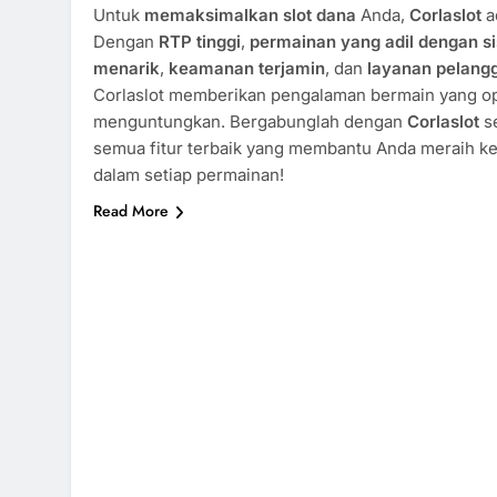
Untuk
memaksimalkan slot dana
Anda,
Corlaslot
ad
Dengan
RTP tinggi
,
permainan yang adil dengan s
menarik
,
keamanan terjamin
, dan
layanan pelangg
Corlaslot memberikan pengalaman bermain yang op
menguntungkan. Bergabunglah dengan
Corlaslot
se
semua fitur terbaik yang membantu Anda meraih 
dalam setiap permainan!
Read More