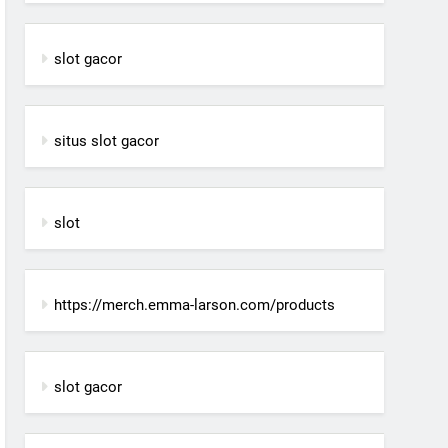
slot gacor
situs slot gacor
slot
https://merch.emma-larson.com/products
slot gacor