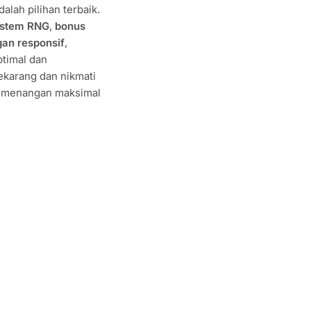
alah pilihan terbaik.
istem RNG
,
bonus
an responsif
,
timal dan
karang dan nikmati
kemenangan maksimal