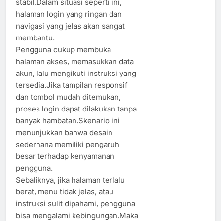
stabil.Dalam situasi seperti ini,
halaman login yang ringan dan
navigasi yang jelas akan sangat
membantu.
Pengguna cukup membuka
halaman akses, memasukkan data
akun, lalu mengikuti instruksi yang
tersedia.Jika tampilan responsif
dan tombol mudah ditemukan,
proses login dapat dilakukan tanpa
banyak hambatan.Skenario ini
menunjukkan bahwa desain
sederhana memiliki pengaruh
besar terhadap kenyamanan
pengguna.
Sebaliknya, jika halaman terlalu
berat, menu tidak jelas, atau
instruksi sulit dipahami, pengguna
bisa mengalami kebingungan.Maka