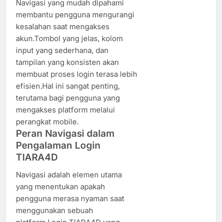
Navigasi yang mudah dipahami
membantu pengguna mengurangi
kesalahan saat mengakses
akun.Tombol yang jelas, kolom
input yang sederhana, dan
tampilan yang konsisten akan
membuat proses login terasa lebih
efisien.Hal ini sangat penting,
terutama bagi pengguna yang
mengakses platform melalui
perangkat mobile.
Peran Navigasi dalam
Pengalaman Login
TIARA4D
Navigasi adalah elemen utama
yang menentukan apakah
pengguna merasa nyaman saat
menggunakan sebuah