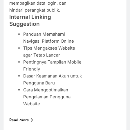
membagikan data login, dan
hindari perangkat publik.
Internal Linking
Suggestion
Panduan Memahami
Navigasi Platform Online
Tips Mengakses Website
agar Tetap Lancar
Pentingnya Tampilan Mobile
Friendly
Dasar Keamanan Akun untuk
Pengguna Baru
Cara Mengoptimalkan
Pengalaman Pengguna
Website
Read More