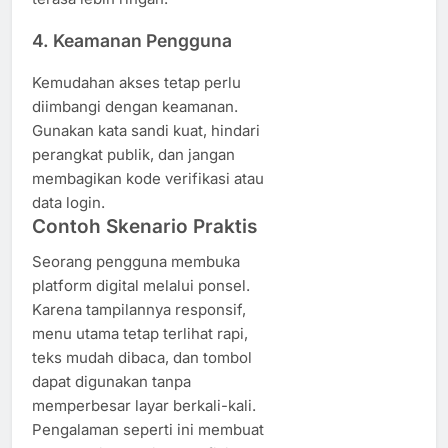
4. Keamanan Pengguna
Kemudahan akses tetap perlu
diimbangi dengan keamanan.
Gunakan kata sandi kuat, hindari
perangkat publik, dan jangan
membagikan kode verifikasi atau
data login.
Contoh Skenario Praktis
Seorang pengguna membuka
platform digital melalui ponsel.
Karena tampilannya responsif,
menu utama tetap terlihat rapi,
teks mudah dibaca, dan tombol
dapat digunakan tanpa
memperbesar layar berkali-kali.
Pengalaman seperti ini membuat