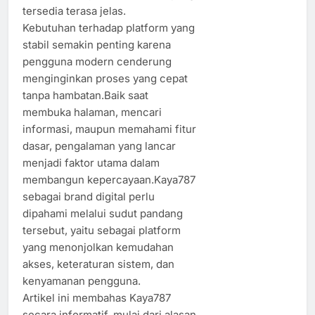
tersedia terasa jelas.
Kebutuhan terhadap platform yang
stabil semakin penting karena
pengguna modern cenderung
menginginkan proses yang cepat
tanpa hambatan.Baik saat
membuka halaman, mencari
informasi, maupun memahami fitur
dasar, pengalaman yang lancar
menjadi faktor utama dalam
membangun kepercayaan.Kaya787
sebagai brand digital perlu
dipahami melalui sudut pandang
tersebut, yaitu sebagai platform
yang menonjolkan kemudahan
akses, keteraturan sistem, dan
kenyamanan pengguna.
Artikel ini membahas Kaya787
secara informatif, mulai dari alasan