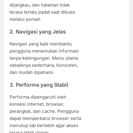
dijangkau, dan halaman tidak
terasa terlalu padat saat dibuka
melalui ponsel.
2. Navigasi yang Jelas
Navigasi yang baik membantu
pengguna menemukan informasi
tanpa kebingungan. Menu utama
sebaiknya sederhana, konsisten,
dan mudah dipahami.
3. Performa yang Stabil
Performa dipengaruhi oleh
koneksi internet, browser,
perangkat, dan cache. Pengguna
dapat memperbarui browser serta
menutup tab berlebih agar akses
terasa lebih ringan.