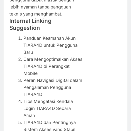
lebih nyaman tanpa gangguan
teknis yang menghambat.
Internal Linking
Suggestion
Panduan Keamanan Akun
TIARA4D untuk Pengguna
Baru
Cara Mengoptimalkan Akses
TIARA4D di Perangkat
Mobile
Peran Navigasi Digital dalam
Pengalaman Pengguna
TIARA4D
Tips Mengatasi Kendala
Login TIARA4D Secara
Aman
TIARA4D dan Pentingnya
Sistem Akses yang Stabil