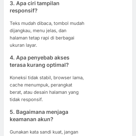
3. Apa ciri tampilan
responsif?
Teks mudah dibaca, tombol mudah
dijangkau, menu jelas, dan
halaman tetap rapi di berbagai
ukuran layar.
4. Apa penyebab akses
terasa kurang optimal?
Koneksi tidak stabil, browser lama,
cache menumpuk, perangkat
berat, atau desain halaman yang
tidak responsif.
5. Bagaimana menjaga
keamanan akun?
Gunakan kata sandi kuat, jangan