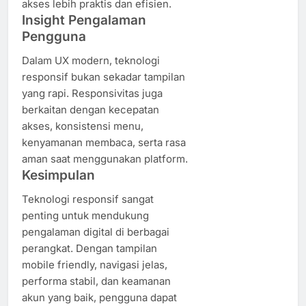
akses lebih praktis dan efisien.
Insight Pengalaman
Pengguna
Dalam UX modern, teknologi
responsif bukan sekadar tampilan
yang rapi. Responsivitas juga
berkaitan dengan kecepatan
akses, konsistensi menu,
kenyamanan membaca, serta rasa
aman saat menggunakan platform.
Kesimpulan
Teknologi responsif sangat
penting untuk mendukung
pengalaman digital di berbagai
perangkat. Dengan tampilan
mobile friendly, navigasi jelas,
performa stabil, dan keamanan
akun yang baik, pengguna dapat