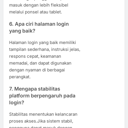
masuk dengan lebih fleksibel
melalui ponsel atau tablet.
6. Apa ciri halaman login
yang baik?
Halaman login yang baik memiliki
tampilan sederhana, instruksi jelas,
respons cepat, keamanan
memadai, dan dapat digunakan
dengan nyaman di berbagai
perangkat.
7. Mengapa stabilitas
platform berpengaruh pada
login?
Stabilitas menentukan kelancaran
proses akses.Jika sistem stabil,
pengguna dapat masuk dengan