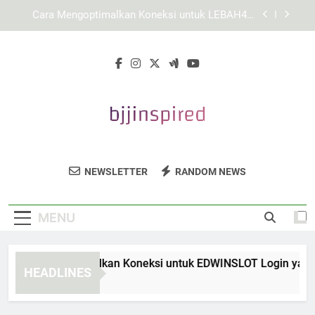
Skip
Cara Mengoptimalkan Koneksi untuk Login
to
KAYA787 yang Lebih Stabil
content
KAYA787 Login melalui Mode Privat untuk
Menjaga Privasi Akses secara Lebih Terkendali
Cara Mengoptimalkan Koneksi untuk EDWINSLOT
Login yang Stabil
Cara Mengoptimalkan Koneksi untuk LEBAH4D
Login yang Stabil di Berbagai Perangkat
Cara Mengoptimalkan Koneksi untuk Login
KAYA787 yang Lebih Stabil
BJJ Inspired
Dapatkan Produk Dan Aksesoris Berkualitas
KAYA787 Login melalui Mode Privat untuk
NEWSLETTER
RANDOM NEWS
Menjaga Privasi Akses secara Lebih Terkendali
Untuk Jiu-Jitsu Di BJJ Inspired.
MENU
ra Mengoptimalkan Koneksi untuk EDWINSLOT Login yang Sta
HEADLINES
Weeks Ago