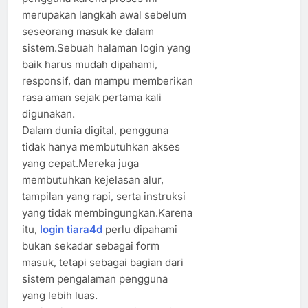
merupakan langkah awal sebelum
seseorang masuk ke dalam
sistem.Sebuah halaman login yang
baik harus mudah dipahami,
responsif, dan mampu memberikan
rasa aman sejak pertama kali
digunakan.
Dalam dunia digital, pengguna
tidak hanya membutuhkan akses
yang cepat.Mereka juga
membutuhkan kejelasan alur,
tampilan yang rapi, serta instruksi
yang tidak membingungkan.Karena
itu,
login tiara4d
perlu dipahami
bukan sekadar sebagai form
masuk, tetapi sebagai bagian dari
sistem pengalaman pengguna
yang lebih luas.