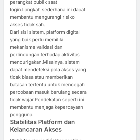
perangkat publik saat
login.Langkah sederhana ini dapat
membantu mengurangi risiko
akses tidak sah.
Dari sisi sistem, platform digital
yang baik perlu memiliki
mekanisme validasi dan
perlindungan terhadap aktivitas
mencurigakan.Misalnya, sistem
dapat mendeteksi pola akses yang
tidak biasa atau memberikan
batasan tertentu untuk mencegah
percobaan masuk berulang secara
tidak wajar.Pendekatan seperti ini
membantu menjaga kepercayaan
pengguna.
Stabilitas Platform dan
Kelancaran Akses