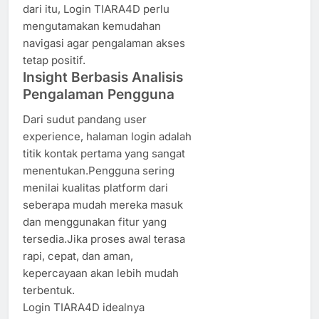
dari itu, Login TIARA4D perlu
mengutamakan kemudahan
navigasi agar pengalaman akses
tetap positif.
Insight Berbasis Analisis
Pengalaman Pengguna
Dari sudut pandang user
experience, halaman login adalah
titik kontak pertama yang sangat
menentukan.Pengguna sering
menilai kualitas platform dari
seberapa mudah mereka masuk
dan menggunakan fitur yang
tersedia.Jika proses awal terasa
rapi, cepat, dan aman,
kepercayaan akan lebih mudah
terbentuk.
Login TIARA4D idealnya