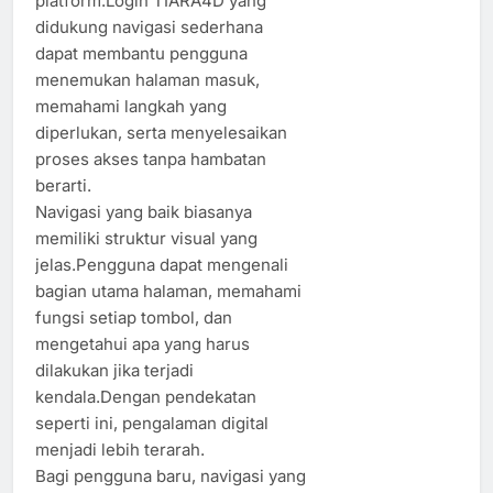
platform.Login TIARA4D yang
didukung navigasi sederhana
dapat membantu pengguna
menemukan halaman masuk,
memahami langkah yang
diperlukan, serta menyelesaikan
proses akses tanpa hambatan
berarti.
Navigasi yang baik biasanya
memiliki struktur visual yang
jelas.Pengguna dapat mengenali
bagian utama halaman, memahami
fungsi setiap tombol, dan
mengetahui apa yang harus
dilakukan jika terjadi
kendala.Dengan pendekatan
seperti ini, pengalaman digital
menjadi lebih terarah.
Bagi pengguna baru, navigasi yang