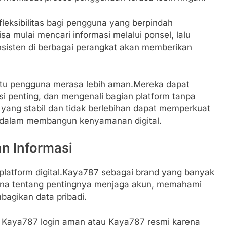
leksibilitas bagi pengguna yang berpindah
a mulai mencari informasi melalui ponsel, lalu
nsisten di berbagai perangkat akan memberikan
antu pengguna merasa lebih aman.Mereka dapat
 penting, dan mengenali bagian platform tanpa
ang stabil dan tidak berlebihan dapat memperkuat
s dalam membangun kenyamanan digital.
n Informasi
platform digital.Kaya787 sebagai brand yang banyak
guna tentang pentingnya menjaga akun, memahami
bagikan data pribadi.
i Kaya787 login aman atau Kaya787 resmi karena