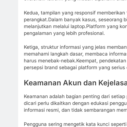
Kedua, tampilan yang responsif memberikan f
perangkat.Dalam banyak kasus, seseorang bis
melanjutkan melalui laptop.Platform yang ko
pengalaman yang lebih profesional.
Ketiga, struktur informasi yang jelas memb
memahami langkah dasar, membaca informasi
harus menebak-nebak.Keempat, pendekatan y
persepsi brand sebagai platform yang seriu
Keamanan Akun dan Kejelasa
Keamanan adalah bagian penting dari setiap 
dicari perlu dikaitkan dengan edukasi peng
informasi resmi, dan tidak sembarangan mem
Pengguna sering mengetik kata kunci sepert