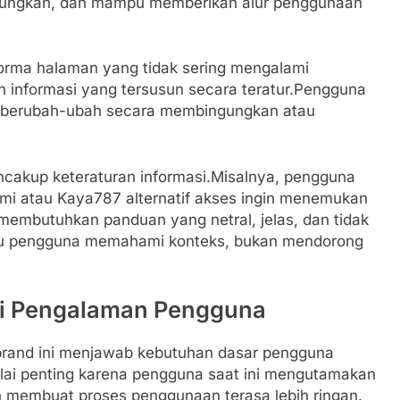
gungkan, dan mampu memberikan alur penggunaan
rforma halaman yang tidak sering mengalami
n informasi yang tersusun secara teratur.Pengguna
ak berubah-ubah secara membingungkan atau
encakup keteraturan informasi.Misalnya, pengguna
mi atau Kaya787 alternatif akses ingin menemukan
embutuhkan panduan yang netral, jelas, dan tidak
tu pengguna memahami konteks, bukan mendorong
si Pengalaman Pengguna
 brand ini menjawab kebutuhan dasar pengguna
ilai penting karena pengguna saat ini mengutamakan
n membuat proses penggunaan terasa lebih ringan.