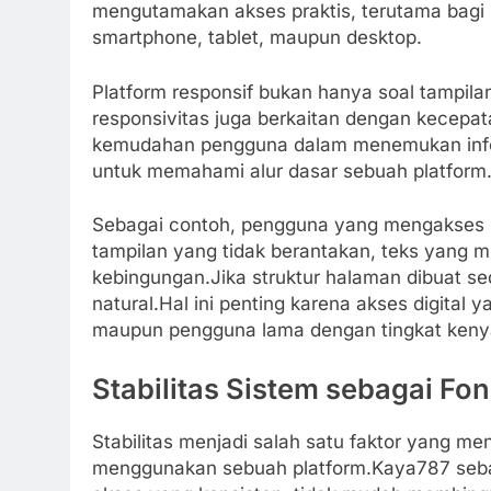
mengutamakan akses praktis, terutama bagi
smartphone, tablet, maupun desktop.
Platform responsif bukan hanya soal tampila
responsivitas juga berkaitan dengan kecepa
kemudahan pengguna dalam menemukan info
untuk memahami alur dasar sebuah platform
Sebagai contoh, pengguna yang mengakses 
tampilan yang tidak berantakan, teks yang 
kebingungan.Jika struktur halaman dibuat s
natural.Hal ini penting karena akses digita
maupun pengguna lama dengan tingkat ken
Stabilitas Sistem sebagai Fo
Stabilitas menjadi salah satu faktor yang 
menggunakan sebuah platform.Kaya787 sebag