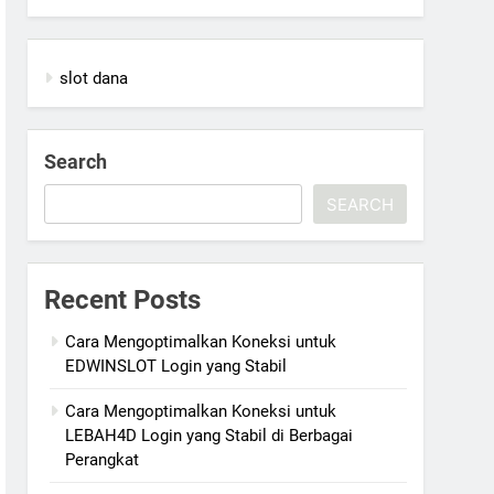
slot dana
Search
SEARCH
Recent Posts
Cara Mengoptimalkan Koneksi untuk
EDWINSLOT Login yang Stabil
Cara Mengoptimalkan Koneksi untuk
LEBAH4D Login yang Stabil di Berbagai
Perangkat