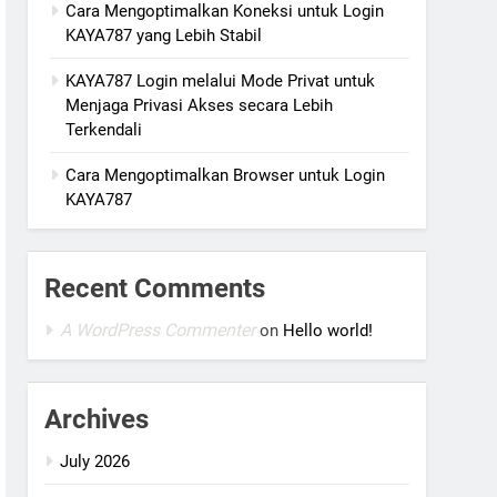
Cara Mengoptimalkan Koneksi untuk Login
KAYA787 yang Lebih Stabil
KAYA787 Login melalui Mode Privat untuk
Menjaga Privasi Akses secara Lebih
Terkendali
Cara Mengoptimalkan Browser untuk Login
KAYA787
Recent Comments
A WordPress Commenter
on
Hello world!
Archives
July 2026