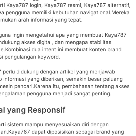
ti Kaya787 login, Kaya787 resmi, Kaya787 alternatif,
a pengguna memiliki kebutuhan navigational.Mereka
mukan arah informasi yang tepat.
Pengguna ingin mengetahui apa yang membuat Kaya787
ukung akses digital, dan mengapa stabilitas
ne.Kombinasi dua intent ini membuat konten brand
isi pengulangan keyword.
7 perlu didukung dengan artikel yang menjawab
informasi yang diberikan, semakin besar peluang
mesin pencari.Karena itu, pembahasan tentang akses
pengalaman pengguna menjadi sangat penting.
al yang Responsif
rarti sistem mampu menyesuaikan diri dengan
n.Kaya787 dapat diposisikan sebagai brand yang