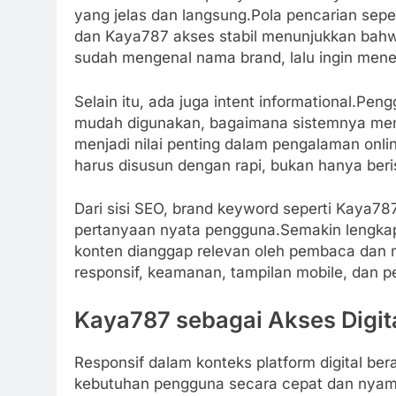
yang jelas dan langsung.Pola pencarian seper
dan Kaya787 akses stabil menunjukkan bahw
sudah mengenal nama brand, lalu ingin mene
Selain itu, ada juga intent informational.
mudah digunakan, bagaimana sistemnya mend
menjadi nilai penting dalam pengalaman onli
harus disusun dengan rapi, bukan hanya ber
Dari sisi SEO, brand keyword seperti Kaya78
pertanyaan nyata pengguna.Semakin lengkap 
konten dianggap relevan oleh pembaca dan 
responsif, keamanan, tampilan mobile, dan 
Kaya787 sebagai Akses Digit
Responsif dalam konteks platform digital be
kebutuhan pengguna secara cepat dan nyama