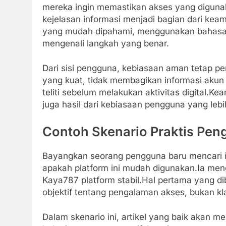
mereka ingin memastikan akses yang diguna
kejelasan informasi menjadi bagian dari ke
yang mudah dipahami, menggunakan bahasa
mengenali langkah yang benar.
Dari sisi pengguna, kebiasaan aman tetap pe
yang kuat, tidak membagikan informasi akun
teliti sebelum melakukan aktivitas digital.
juga hasil dari kebiasaan pengguna yang lebih
Contoh Skenario Praktis Pe
Bayangkan seorang pengguna baru mencari 
apakah platform ini mudah digunakan.Ia meng
Kaya787 platform stabil.Hal pertama yang d
objektif tentang pengalaman akses, bukan kl
Dalam skenario ini, artikel yang baik akan 