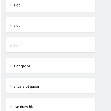
slot
slot
slot
slot gacor
situs slot gacor
live draw hk