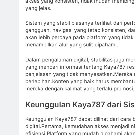
akses yang konsisten, tidak mudah membin
yang jelas.
Sistem yang stabil biasanya terlihat dari pe
gangguan, navigasi yang tetap konsisten, da
akan lebih percaya pada platform yang tid
menampilkan alur yang sulit dipahami.
Dalam pengalaman digital, stabilitas juga m
yang mencari informasi tentang Kaya787 res
penjelasan yang tidak menyesatkan.Mereka m
berlebihan.Konten yang baik harus memban
mereka dengan kalimat yang terlalu promosi.
Keunggulan Kaya787 dari Si
Keunggulan Kaya787 dapat dilihat dari cara
digital.Pertama, kemudahan akses menjadi n
efisiensi.Platform yang mudah dipahami aka