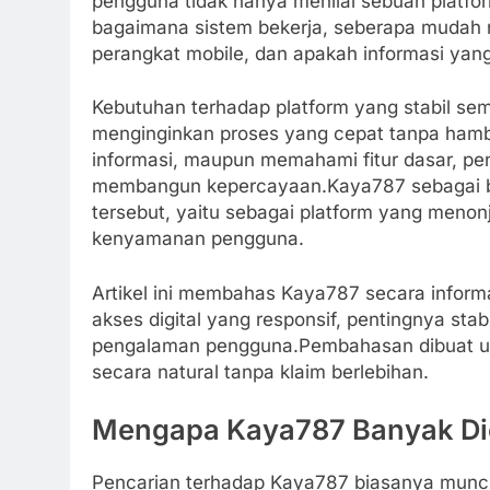
pengguna tidak hanya menilai sebuah platfo
bagaimana sistem bekerja, seberapa mudah 
perangkat mobile, dan apakah informasi yang 
Kebutuhan terhadap platform yang stabil s
menginginkan proses yang cepat tanpa ham
informasi, maupun memahami fitur dasar, pe
membangun kepercayaan.Kaya787 sebagai bra
tersebut, yaitu sebagai platform yang menon
kenyamanan pengguna.
Artikel ini membahas Kaya787 secara informati
akses digital yang responsif, pentingnya sta
pengalaman pengguna.Pembahasan dibuat u
secara natural tanpa klaim berlebihan.
Mengapa Kaya787 Banyak Dic
Pencarian terhadap Kaya787 biasanya muncu