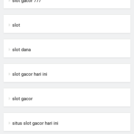
slot gacor 777
slot
slot dana
slot gacor hari ini
slot gacor
situs slot gacor hari ini