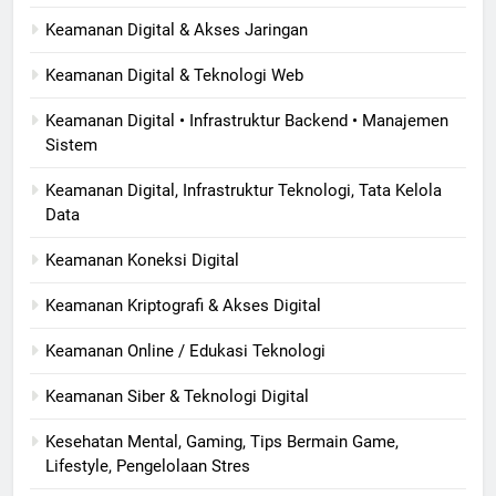
Keamanan Digital & Akses Jaringan
Keamanan Digital & Teknologi Web
Keamanan Digital • Infrastruktur Backend • Manajemen
Sistem
Keamanan Digital, Infrastruktur Teknologi, Tata Kelola
Data
Keamanan Koneksi Digital
Keamanan Kriptografi & Akses Digital
Keamanan Online / Edukasi Teknologi
Keamanan Siber & Teknologi Digital
Kesehatan Mental, Gaming, Tips Bermain Game,
Lifestyle, Pengelolaan Stres