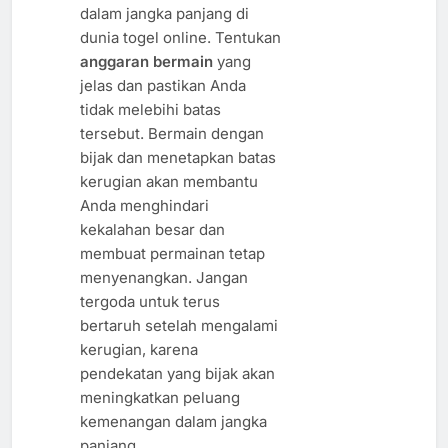
dalam jangka panjang di
dunia togel online. Tentukan
anggaran bermain
yang
jelas dan pastikan Anda
tidak melebihi batas
tersebut. Bermain dengan
bijak dan menetapkan batas
kerugian akan membantu
Anda menghindari
kekalahan besar dan
membuat permainan tetap
menyenangkan. Jangan
tergoda untuk terus
bertaruh setelah mengalami
kerugian, karena
pendekatan yang bijak akan
meningkatkan peluang
kemenangan dalam jangka
panjang.