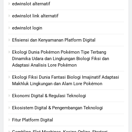
edwinslot alternatif
edwinslot link alternatif
edwinslot login
Efisiensi dan Kenyamanan Platform Digital
Ekologi Dunia Pokémon Pokémon Tipe Terbang
Dinamika Udara dan Lingkungan Biologi Fiksi dan
Adaptasi Analisis Lore Pokémon
Ekologi Fiksi Dunia Fantasi Biologi Imajinatif Adaptasi
Makhluk Lingkungan dan Alam Lore Pokémon
Ekonomi Digital & Regulasi Teknologi
Ekosistem Digital & Pengembangan Teknologi
Fitur Platform Digital