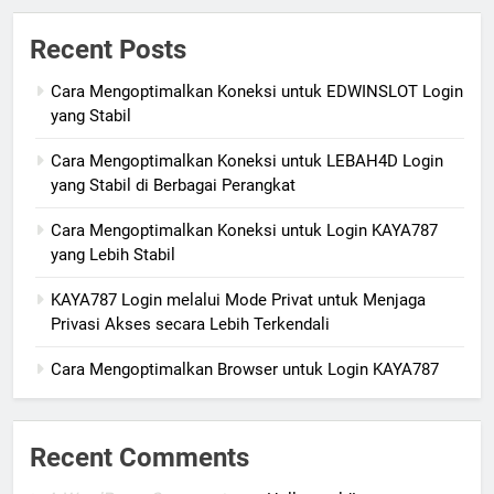
Recent Posts
Cara Mengoptimalkan Koneksi untuk EDWINSLOT Login
yang Stabil
Cara Mengoptimalkan Koneksi untuk LEBAH4D Login
yang Stabil di Berbagai Perangkat
Cara Mengoptimalkan Koneksi untuk Login KAYA787
yang Lebih Stabil
KAYA787 Login melalui Mode Privat untuk Menjaga
Privasi Akses secara Lebih Terkendali
Cara Mengoptimalkan Browser untuk Login KAYA787
Recent Comments