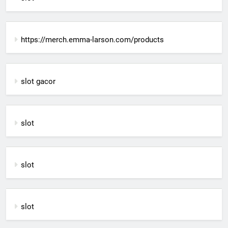
https://merch.emma-larson.com/products
slot gacor
slot
slot
slot