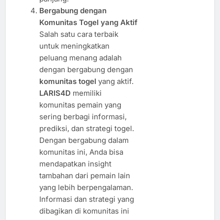
Bergabung dengan
Komunitas Togel yang Aktif
Salah satu cara terbaik
untuk meningkatkan
peluang menang adalah
dengan bergabung dengan
komunitas togel
yang aktif.
LARIS4D
memiliki
komunitas pemain yang
sering berbagi informasi,
prediksi, dan strategi togel.
Dengan bergabung dalam
komunitas ini, Anda bisa
mendapatkan insight
tambahan dari pemain lain
yang lebih berpengalaman.
Informasi dan strategi yang
dibagikan di komunitas ini