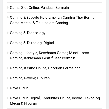
Game, Slot Online, Panduan Bermain
Gaming & Esports Keterampilan Gaming Tips Bermain
Game Mental & Fisik dalam Gaming
Gaming & Technology
Gaming & Teknologi Digital
Gaming Lifestyle, Kesehatan Gamer, Mindfulness
Gaming, Kebiasaan Positif Saat Bermain
Gaming, Kasino Online, Panduan Permainan
Gaming, Review, Hiburan
Gaya Hidup
Gaya Hidup Digital, Komunitas Online, Inovasi Teknologi,
Media & Hiburan