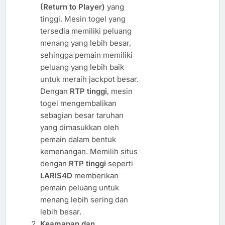
(Return to Player)
yang
tinggi. Mesin togel yang
tersedia memiliki peluang
menang yang lebih besar,
sehingga pemain memiliki
peluang yang lebih baik
untuk meraih jackpot besar.
Dengan
RTP tinggi
, mesin
togel mengembalikan
sebagian besar taruhan
yang dimasukkan oleh
pemain dalam bentuk
kemenangan. Memilih situs
dengan
RTP tinggi
seperti
LARIS4D
memberikan
pemain peluang untuk
menang lebih sering dan
lebih besar.
Keamanan dan