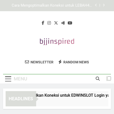
Skip
Cara Mengoptimalkan Koneksi untuk Login
to
KAYA787 yang Lebih Stabil
content
KAYA787 Login melalui Mode Privat untuk
Menjaga Privasi Akses secara Lebih Terkendali
Cara Mengoptimalkan Koneksi untuk EDWINSLOT
Login yang Stabil
Cara Mengoptimalkan Koneksi untuk LEBAH4D
Login yang Stabil di Berbagai Perangkat
Cara Mengoptimalkan Koneksi untuk Login
KAYA787 yang Lebih Stabil
BJJ Inspired
Dapatkan Produk Dan Aksesoris Berkualitas
KAYA787 Login melalui Mode Privat untuk
NEWSLETTER
RANDOM NEWS
Menjaga Privasi Akses secara Lebih Terkendali
Untuk Jiu-Jitsu Di BJJ Inspired.
MENU
ra Mengoptimalkan Koneksi untuk EDWINSLOT Login yang Sta
HEADLINES
Weeks Ago