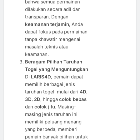
bahwa semua permainan
dilakukan secara adil dan
transparan. Dengan
keamanan terjamin
, Anda
dapat fokus pada permainan
tanpa khawatir mengenai
masalah teknis atau
keamanan.
Beragam Pilihan Taruhan
Togel yang Menguntungkan
Di
LARIS4D
, pemain dapat
memilih berbagai jenis
taruhan togel, mulai dari
4D
,
3D
,
2D
, hingga
colok bebas
dan
colok jitu
. Masing-
masing jenis taruhan ini
memiliki peluang menang
yang berbeda, memberi
pemain banyak pilihan untuk