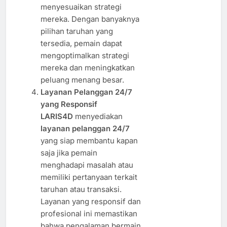
menyesuaikan strategi
mereka. Dengan banyaknya
pilihan taruhan yang
tersedia, pemain dapat
mengoptimalkan strategi
mereka dan meningkatkan
peluang menang besar.
Layanan Pelanggan 24/7
yang Responsif
LARIS4D
menyediakan
layanan pelanggan 24/7
yang siap membantu kapan
saja jika pemain
menghadapi masalah atau
memiliki pertanyaan terkait
taruhan atau transaksi.
Layanan yang responsif dan
profesional ini memastikan
bahwa pengalaman bermain