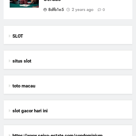
8dfb1e5
2 years ago
0
SLOT
situs slot
toto macau
slot gacor hari ini
https://www.seiyo-estate.com/condominium