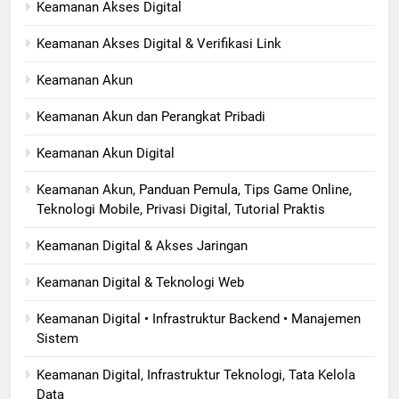
Keamanan Akses Digital
Keamanan Akses Digital & Verifikasi Link
Keamanan Akun
Keamanan Akun dan Perangkat Pribadi
Keamanan Akun Digital
Keamanan Akun, Panduan Pemula, Tips Game Online,
Teknologi Mobile, Privasi Digital, Tutorial Praktis
Keamanan Digital & Akses Jaringan
Keamanan Digital & Teknologi Web
Keamanan Digital • Infrastruktur Backend • Manajemen
Sistem
Keamanan Digital, Infrastruktur Teknologi, Tata Kelola
Data