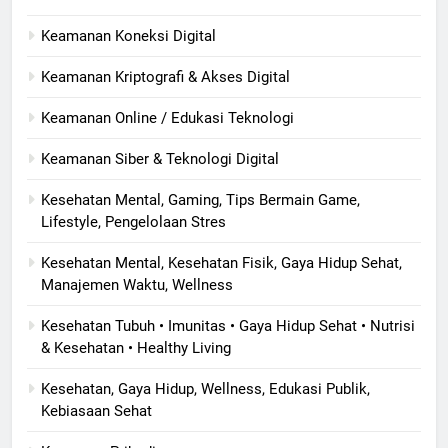
Keamanan Koneksi Digital
Keamanan Kriptografi & Akses Digital
Keamanan Online / Edukasi Teknologi
Keamanan Siber & Teknologi Digital
Kesehatan Mental, Gaming, Tips Bermain Game,
Lifestyle, Pengelolaan Stres
Kesehatan Mental, Kesehatan Fisik, Gaya Hidup Sehat,
Manajemen Waktu, Wellness
Kesehatan Tubuh • Imunitas • Gaya Hidup Sehat • Nutrisi
& Kesehatan • Healthy Living
Kesehatan, Gaya Hidup, Wellness, Edukasi Publik,
Kebiasaan Sehat