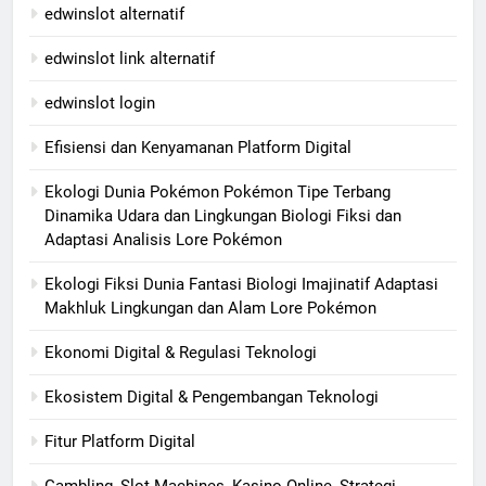
edwinslot alternatif
edwinslot link alternatif
edwinslot login
Efisiensi dan Kenyamanan Platform Digital
Ekologi Dunia Pokémon Pokémon Tipe Terbang
Dinamika Udara dan Lingkungan Biologi Fiksi dan
Adaptasi Analisis Lore Pokémon
Ekologi Fiksi Dunia Fantasi Biologi Imajinatif Adaptasi
Makhluk Lingkungan dan Alam Lore Pokémon
Ekonomi Digital & Regulasi Teknologi
Ekosistem Digital & Pengembangan Teknologi
Fitur Platform Digital