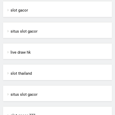
slot gacor
situs slot gacor
live draw hk
slot thailand
situs slot gacor