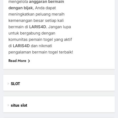
mengelola
anggaran bermain
dengan bijak
, Anda dapat
meningkatkan peluang meraih
kemenangan besar setiap kali
bermain di
LARIS4D
. Jangan lupa
untuk bergabung dengan
komunitas pemain togel yang aktif
di
LARIS4D
dan nikmati
pengalaman bermain togel terbaik!
Read More
SLOT
situs slot