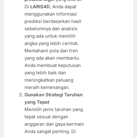
Di
LARIS4D
, Anda dapat
menggunakan informasi
prediksi berdasarkan hasil
sebelumnya dan analisis
yang ada untuk memilih
angka yang lebih cermat.
Memahami pola dan tren
yang ada akan membantu
Anda membuat keputusan
yang lebih baik dan
meningkatkan peluang
meraih kemenangan.
Gunakan Strategi Taruhan
yang Tepat
Memilih jenis taruhan yang
tepat sesuai dengan
anggaran dan gaya bermain
Anda sangat penting. Di