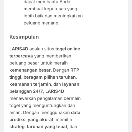
dapat membantu Anda
membuat keputusan yang
lebih baik dan meningkatkan
peluang menang.
Kesimpulan
LARIS4D
adalah situs
togel online
terpercaya
yang memberikan
peluang besar untuk meraih
kemenangan besar
. Dengan
RTP
tinggi
,
beragam pilihan taruhan
,
keamanan terjamin
, dan
layanan
pelanggan 24/7
,
LARIS4D
menawarkan pengalaman bermain
togel yang menguntungkan dan
aman. Dengan menggunakan
data
prediksi yang akurat
, memilih
strategi taruhan yang tepat
, dan