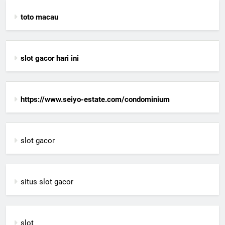
toto macau
slot gacor hari ini
https://www.seiyo-estate.com/condominium
slot gacor
situs slot gacor
slot