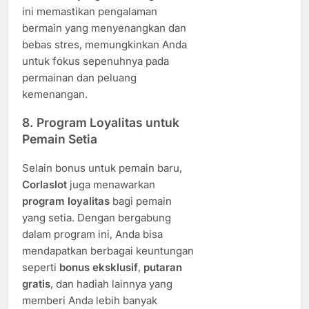
ini memastikan pengalaman
bermain yang menyenangkan dan
bebas stres, memungkinkan Anda
untuk fokus sepenuhnya pada
permainan dan peluang
kemenangan.
8.
Program Loyalitas untuk
Pemain Setia
Selain bonus untuk pemain baru,
Corlaslot
juga menawarkan
program loyalitas
bagi pemain
yang setia. Dengan bergabung
dalam program ini, Anda bisa
mendapatkan berbagai keuntungan
seperti
bonus eksklusif
,
putaran
gratis
, dan hadiah lainnya yang
memberi Anda lebih banyak