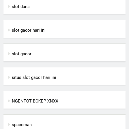
slot dana
slot gacor hari ini
slot gacor
situs slot gacor hari ini
NGENTOT BOKEP XNXX
spaceman