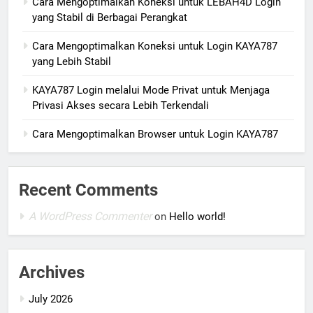
Cara Mengoptimalkan Koneksi untuk LEBAH4D Login
yang Stabil di Berbagai Perangkat
Cara Mengoptimalkan Koneksi untuk Login KAYA787
yang Lebih Stabil
KAYA787 Login melalui Mode Privat untuk Menjaga
Privasi Akses secara Lebih Terkendali
Cara Mengoptimalkan Browser untuk Login KAYA787
Recent Comments
A WordPress Commenter
on
Hello world!
Archives
July 2026