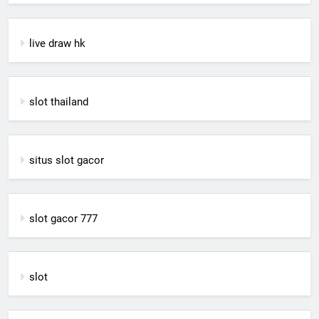
live draw hk
slot thailand
situs slot gacor
slot gacor 777
slot