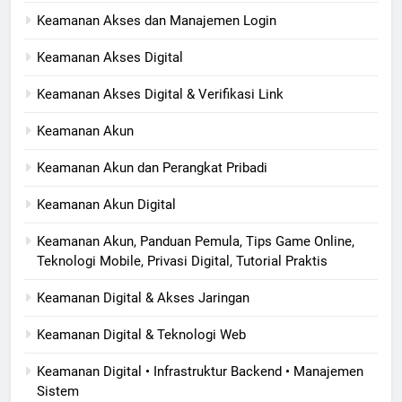
Keamanan Akses dan Manajemen Login
Keamanan Akses Digital
Keamanan Akses Digital & Verifikasi Link
Keamanan Akun
Keamanan Akun dan Perangkat Pribadi
Keamanan Akun Digital
Keamanan Akun, Panduan Pemula, Tips Game Online,
Teknologi Mobile, Privasi Digital, Tutorial Praktis
Keamanan Digital & Akses Jaringan
Keamanan Digital & Teknologi Web
Keamanan Digital • Infrastruktur Backend • Manajemen
Sistem