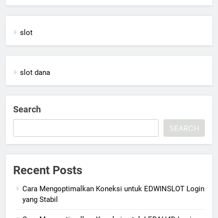
slot
slot dana
Search
SEARCH
Recent Posts
Cara Mengoptimalkan Koneksi untuk EDWINSLOT Login
yang Stabil