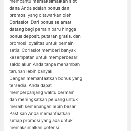
membantu
memaksimalkan slot
dana
Anda adalah
bonus dan
promosi
yang ditawarkan oleh
Corlaslot
. Dari
bonus selamat
datang
bagi pemain baru hingga
bonus deposit
,
putaran gratis
, dan
promosi loyalitas untuk pemain
setia, Corlaslot memberi banyak
kesempatan untuk memperbesar
saldo akun Anda tanpa menambah
taruhan lebih banyak.
Dengan memanfaatkan bonus yang
tersedia, Anda dapat
memperpanjang waktu bermain
dan meningkatkan peluang untuk
meraih kemenangan lebih besar.
Pastikan Anda memanfaatkan
setiap promosi yang ada untuk
memaksimalkan potensi