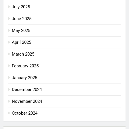
July 2025
June 2025
May 2025
April 2025
March 2025
February 2025
January 2025
December 2024
November 2024
October 2024