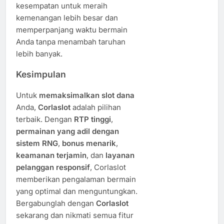
kesempatan untuk meraih
kemenangan lebih besar dan
memperpanjang waktu bermain
Anda tanpa menambah taruhan
lebih banyak.
Kesimpulan
Untuk
memaksimalkan slot dana
Anda,
Corlaslot
adalah pilihan
terbaik. Dengan
RTP tinggi
,
permainan yang adil dengan
sistem RNG
,
bonus menarik
,
keamanan terjamin
, dan
layanan
pelanggan responsif
, Corlaslot
memberikan pengalaman bermain
yang optimal dan menguntungkan.
Bergabunglah dengan
Corlaslot
sekarang dan nikmati semua fitur