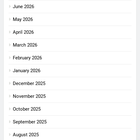
June 2026
May 2026
April 2026
March 2026
February 2026
January 2026
December 2025
November 2025
October 2025
September 2025
August 2025