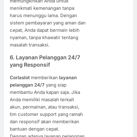
memungkinkan Anda untuk
menikmati kemenangan tanpa
harus menunggu lama. Dengan
sistem pembayaran yang aman dan
cepat, Anda dapat bermain lebih
nyaman, tanpa khawatir tentang
masalah transaksi.
6.
Layanan Pelanggan 24/7
yang Responsif
Corlaslot
memberikan
layanan
pelanggan 24/7
yang siap
membantu Anda kapan saja. Jika
Anda memiliki masalah terkait
akun, permainan, atau transaksi,
tim customer support yang ramah
dan responsif akan memberikan
bantuan dengan cepat.
Dengan adanya layanan pelanggan