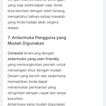
yang siap sedia kapan saja, Anda
bisa bermain dengan lebih tenang,
mengetahui bahwa setiap masalah
yang Anda hadapi akan segera
diatasi.
7.
Antarmuka Pengguna yang
Mudah Digunakan
Corlaslot
dirancang dengan
antarmuka yang user-friendly
,
yang memungkinkan pemain untuk
menavigasi situs dengan mudah.
Desain yang bersih dan sederhana
memastikan Anda dapat
menemukan permainan yang
diinginkan dengan cepat dan tanpa
kesulitan.
Antarmuka yang mudah digunakan