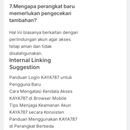
7.Mengapa perangkat baru
memerlukan pengecekan
tambahan?
Hal ini biasanya berkaitan dengan
perlindungan akun agar akses
tetap aman dan tidak
disalahgunakan.
Internal Linking
Suggestion
Panduan Login KAYA787 untuk
Pengguna Baru
Cara Mengatasi Kendala Akses
KAYA787 di Browser Mobile
Tips Menjaga Keamanan Akun
KAYA787 secara Konsisten
Panduan Menggunakan KAYA787
di Perangkat Berbeda