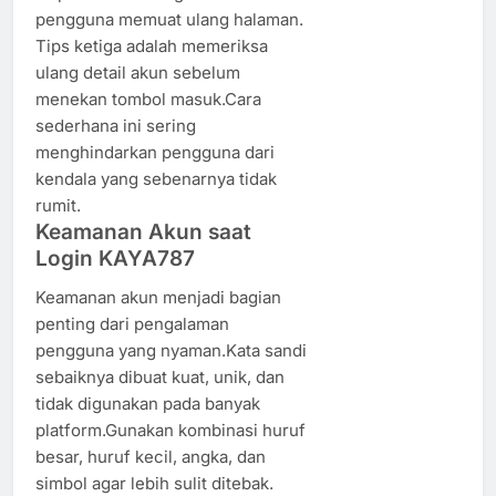
pengguna memuat ulang halaman.
Tips ketiga adalah memeriksa
ulang detail akun sebelum
menekan tombol masuk.Cara
sederhana ini sering
menghindarkan pengguna dari
kendala yang sebenarnya tidak
rumit.
Keamanan Akun saat
Login KAYA787
Keamanan akun menjadi bagian
penting dari pengalaman
pengguna yang nyaman.Kata sandi
sebaiknya dibuat kuat, unik, dan
tidak digunakan pada banyak
platform.Gunakan kombinasi huruf
besar, huruf kecil, angka, dan
simbol agar lebih sulit ditebak.