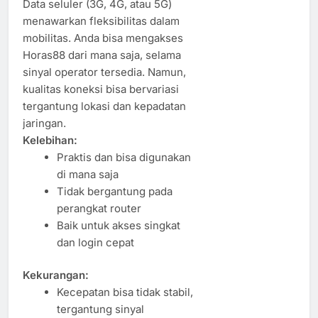
Data seluler (3G, 4G, atau 5G)
menawarkan fleksibilitas dalam
mobilitas. Anda bisa mengakses
Horas88 dari mana saja, selama
sinyal operator tersedia. Namun,
kualitas koneksi bisa bervariasi
tergantung lokasi dan kepadatan
jaringan.
Kelebihan:
Praktis dan bisa digunakan
di mana saja
Tidak bergantung pada
perangkat router
Baik untuk akses singkat
dan login cepat
Kekurangan:
Kecepatan bisa tidak stabil,
tergantung sinyal