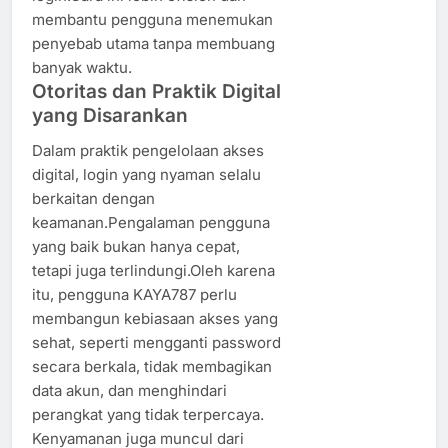
membantu pengguna menemukan
penyebab utama tanpa membuang
banyak waktu.
Otoritas dan Praktik Digital
yang Disarankan
Dalam praktik pengelolaan akses
digital, login yang nyaman selalu
berkaitan dengan
keamanan.Pengalaman pengguna
yang baik bukan hanya cepat,
tetapi juga terlindungi.Oleh karena
itu, pengguna KAYA787 perlu
membangun kebiasaan akses yang
sehat, seperti mengganti password
secara berkala, tidak membagikan
data akun, dan menghindari
perangkat yang tidak terpercaya.
Kenyamanan juga muncul dari