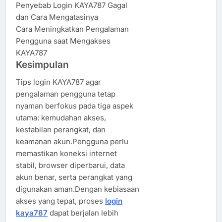
Penyebab Login KAYA787 Gagal
dan Cara Mengatasinya
Cara Meningkatkan Pengalaman
Pengguna saat Mengakses
KAYA787
Kesimpulan
Tips login KAYA787 agar
pengalaman pengguna tetap
nyaman berfokus pada tiga aspek
utama: kemudahan akses,
kestabilan perangkat, dan
keamanan akun.Pengguna perlu
memastikan koneksi internet
stabil, browser diperbarui, data
akun benar, serta perangkat yang
digunakan aman.Dengan kebiasaan
akses yang tepat, proses
login
kaya787
dapat berjalan lebih