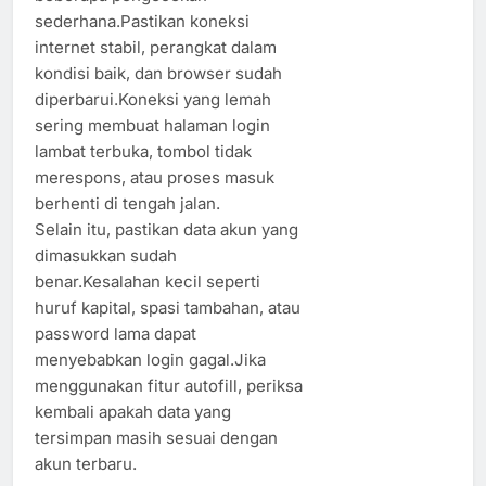
sederhana.Pastikan koneksi
internet stabil, perangkat dalam
kondisi baik, dan browser sudah
diperbarui.Koneksi yang lemah
sering membuat halaman login
lambat terbuka, tombol tidak
merespons, atau proses masuk
berhenti di tengah jalan.
Selain itu, pastikan data akun yang
dimasukkan sudah
benar.Kesalahan kecil seperti
huruf kapital, spasi tambahan, atau
password lama dapat
menyebabkan login gagal.Jika
menggunakan fitur autofill, periksa
kembali apakah data yang
tersimpan masih sesuai dengan
akun terbaru.