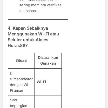
sering meminta verifikasi
tambahan
4. Kapan Sebaiknya
Menggunakan Wi-Fi atau
Seluler untuk Akses
Horas88?
Disarankan
Situasi
Gunakan
Di
rumah/kantor
Wi-Fi
dengan Wi-
Fi aman
Saat
bepergian