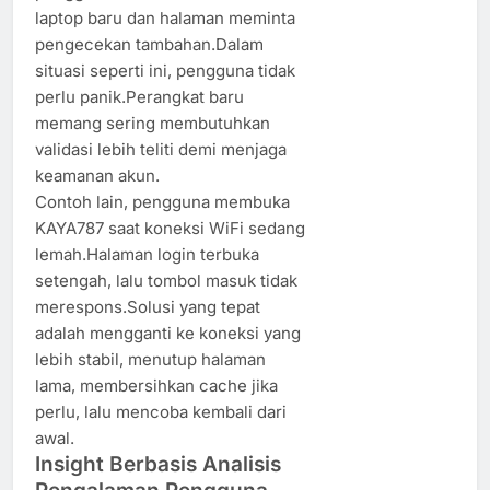
laptop baru dan halaman meminta
pengecekan tambahan.Dalam
situasi seperti ini, pengguna tidak
perlu panik.Perangkat baru
memang sering membutuhkan
validasi lebih teliti demi menjaga
keamanan akun.
Contoh lain, pengguna membuka
KAYA787 saat koneksi WiFi sedang
lemah.Halaman login terbuka
setengah, lalu tombol masuk tidak
merespons.Solusi yang tepat
adalah mengganti ke koneksi yang
lebih stabil, menutup halaman
lama, membersihkan cache jika
perlu, lalu mencoba kembali dari
awal.
Insight Berbasis Analisis