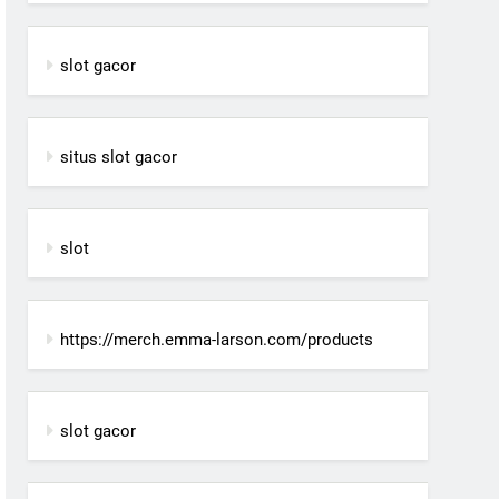
slot gacor
situs slot gacor
slot
https://merch.emma-larson.com/products
slot gacor