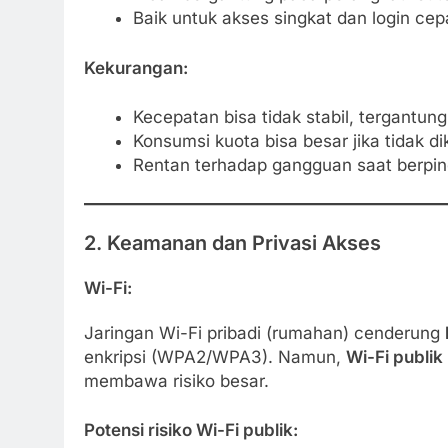
Baik untuk akses singkat dan login cep
Kekurangan:
Kecepatan bisa tidak stabil, tergantung
Konsumsi kuota bisa besar jika tidak di
Rentan terhadap gangguan saat berpin
2. Keamanan dan Privasi Akses
Wi-Fi:
Jaringan Wi-Fi pribadi (rumahan) cenderung
enkripsi (WPA2/WPA3). Namun,
Wi-Fi publik
membawa risiko besar.
Potensi risiko Wi-Fi publik: