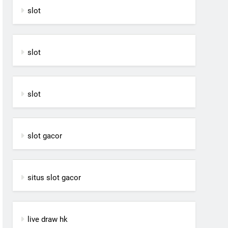
slot
slot
slot
slot gacor
situs slot gacor
live draw hk