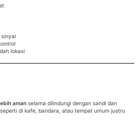
at
 sinyal
kontrol
dah lokasi
lebih aman
selama dilindungi dengan sandi dan
seperti di kafe, bandara, atau tempat umum justru