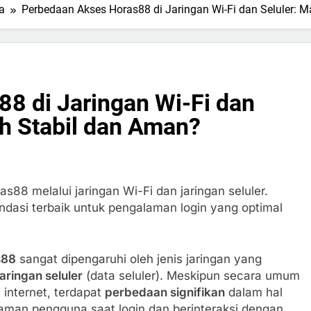
a
Perbedaan Akses Horas88 di Jaringan Wi-Fi dan Seluler: 
8 di Jaringan Wi-Fi dan
ih Stabil dan Aman?
8 melalui jaringan Wi-Fi dan jaringan seluler.
ndasi terbaik untuk pengalaman login yang optimal
s88
sangat dipengaruhi oleh jenis jaringan yang
jaringan seluler
(data seluler). Meskipun secara umum
internet, terdapat
perbedaan signifikan
dalam hal
laman pengguna saat login dan berinteraksi dengan