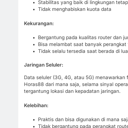
Stabilitas yang baik di lingkungan tetap
Tidak menghabiskan kuota data
Kekurangan:
Bergantung pada kualitas router dan 
Bisa melambat saat banyak perangkat
Tidak selalu tersedia saat berada di lu
Jaringan Seluler:
Data seluler (3G, 4G, atau 5G) menawarkan f
Horas88 dari mana saja, selama sinyal operat
tergantung lokasi dan kepadatan jaringan.
Kelebihan:
Praktis dan bisa digunakan di mana saj
Tidak bergantung pada perangkat rout