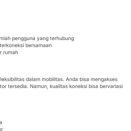
jumlah pengguna yang terhubung
 terkoneksi bersamaan
ar rumah
leksibilitas dalam mobilitas. Anda bisa mengakses
or tersedia. Namun, kualitas koneksi bisa bervariasi
a
er