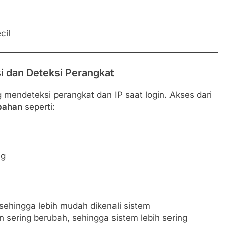
cil
i dan Deteksi Perangkat
endeteksi perangkat dan IP saat login. Akses dari
mbahan
seperti:
ng
sehingga lebih mudah dikenali sistem
n sering berubah, sehingga sistem lebih sering