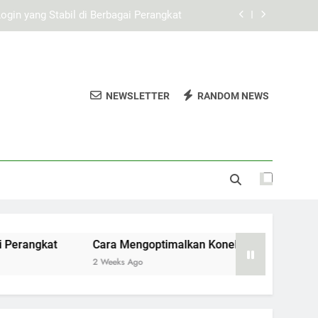
in yang Stabil di Berbagai Perangkat
ntuk Login KAYA787 yang Lebih Stabil
Privasi Akses secara Lebih Terkendali
NEWSLETTER
RANDOM NEWS
i untuk EDWINSLOT Login yang Stabil
in yang Stabil di Berbagai Perangkat
d.
ntuk Login KAYA787 yang Lebih Stabil
Privasi Akses secara Lebih Terkendali
Cara Mengoptimalkan Koneksi untuk Login KAYA787 yang
2 Weeks Ago