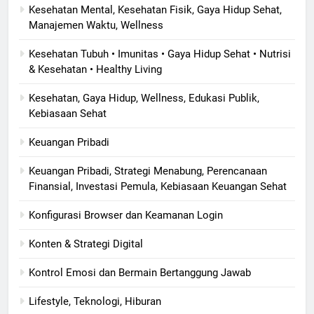
Kesehatan Mental, Kesehatan Fisik, Gaya Hidup Sehat,
Manajemen Waktu, Wellness
Kesehatan Tubuh • Imunitas • Gaya Hidup Sehat • Nutrisi
& Kesehatan • Healthy Living
Kesehatan, Gaya Hidup, Wellness, Edukasi Publik,
Kebiasaan Sehat
Keuangan Pribadi
Keuangan Pribadi, Strategi Menabung, Perencanaan
Finansial, Investasi Pemula, Kebiasaan Keuangan Sehat
Konfigurasi Browser dan Keamanan Login
Konten & Strategi Digital
Kontrol Emosi dan Bermain Bertanggung Jawab
Lifestyle, Teknologi, Hiburan