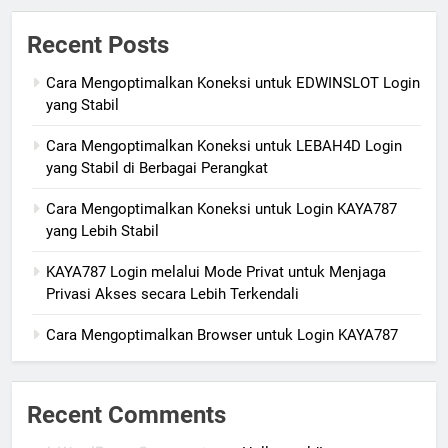
Recent Posts
Cara Mengoptimalkan Koneksi untuk EDWINSLOT Login
yang Stabil
Cara Mengoptimalkan Koneksi untuk LEBAH4D Login
yang Stabil di Berbagai Perangkat
Cara Mengoptimalkan Koneksi untuk Login KAYA787
yang Lebih Stabil
KAYA787 Login melalui Mode Privat untuk Menjaga
Privasi Akses secara Lebih Terkendali
Cara Mengoptimalkan Browser untuk Login KAYA787
Recent Comments