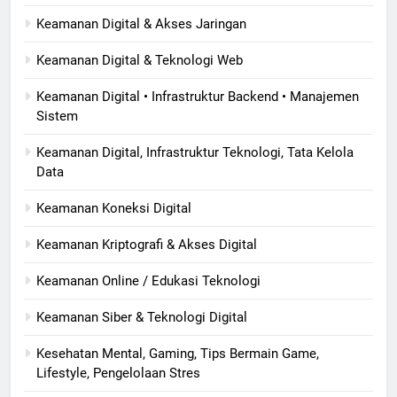
Keamanan Digital & Akses Jaringan
Keamanan Digital & Teknologi Web
Keamanan Digital • Infrastruktur Backend • Manajemen
Sistem
Keamanan Digital, Infrastruktur Teknologi, Tata Kelola
Data
Keamanan Koneksi Digital
Keamanan Kriptografi & Akses Digital
Keamanan Online / Edukasi Teknologi
Keamanan Siber & Teknologi Digital
Kesehatan Mental, Gaming, Tips Bermain Game,
Lifestyle, Pengelolaan Stres