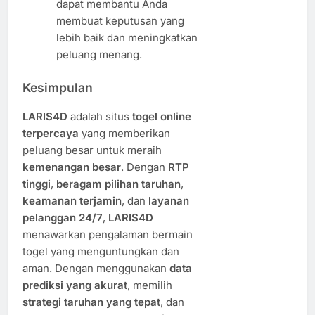
dapat membantu Anda
membuat keputusan yang
lebih baik dan meningkatkan
peluang menang.
Kesimpulan
LARIS4D
adalah situs
togel online
terpercaya
yang memberikan
peluang besar untuk meraih
kemenangan besar
. Dengan
RTP
tinggi
,
beragam pilihan taruhan
,
keamanan terjamin
, dan
layanan
pelanggan 24/7
,
LARIS4D
menawarkan pengalaman bermain
togel yang menguntungkan dan
aman. Dengan menggunakan
data
prediksi yang akurat
, memilih
strategi taruhan yang tepat
, dan