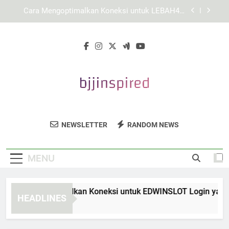
Skip
Cara Mengoptimalkan Koneksi untuk Login
to
KAYA787 yang Lebih Stabil
content
KAYA787 Login melalui Mode Privat untuk
Menjaga Privasi Akses secara Lebih Terkendali
Cara Mengoptimalkan Koneksi untuk EDWINSLOT
Login yang Stabil
Cara Mengoptimalkan Koneksi untuk LEBAH4D
Login yang Stabil di Berbagai Perangkat
Cara Mengoptimalkan Koneksi untuk Login
KAYA787 yang Lebih Stabil
BJJ Inspired
Dapatkan Produk Dan Aksesoris Berkualitas
KAYA787 Login melalui Mode Privat untuk
NEWSLETTER
RANDOM NEWS
Menjaga Privasi Akses secara Lebih Terkendali
Untuk Jiu-Jitsu Di BJJ Inspired.
MENU
ara Mengoptimalkan Koneksi untuk EDWINSLOT Login yang St
HEADLINES
 Weeks Ago