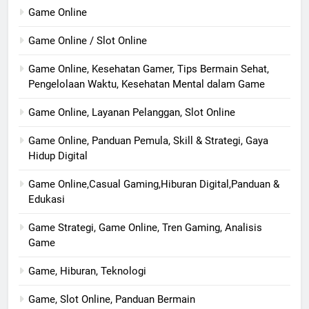
Game Online
Game Online / Slot Online
Game Online, Kesehatan Gamer, Tips Bermain Sehat,
Pengelolaan Waktu, Kesehatan Mental dalam Game
Game Online, Layanan Pelanggan, Slot Online
Game Online, Panduan Pemula, Skill & Strategi, Gaya
Hidup Digital
Game Online,Casual Gaming,Hiburan Digital,Panduan &
Edukasi
Game Strategi, Game Online, Tren Gaming, Analisis
Game
Game, Hiburan, Teknologi
Game, Slot Online, Panduan Bermain