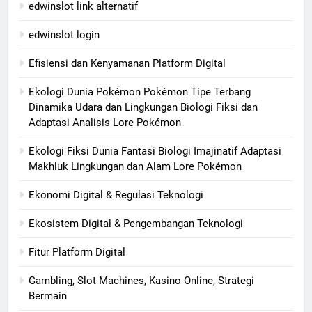
edwinslot link alternatif
edwinslot login
Efisiensi dan Kenyamanan Platform Digital
Ekologi Dunia Pokémon Pokémon Tipe Terbang
Dinamika Udara dan Lingkungan Biologi Fiksi dan
Adaptasi Analisis Lore Pokémon
Ekologi Fiksi Dunia Fantasi Biologi Imajinatif Adaptasi
Makhluk Lingkungan dan Alam Lore Pokémon
Ekonomi Digital & Regulasi Teknologi
Ekosistem Digital & Pengembangan Teknologi
Fitur Platform Digital
Gambling, Slot Machines, Kasino Online, Strategi
Bermain