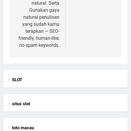
natural. Serta
Gunakan gaya
natural penulisan
yang sudah kamu
terapkan — SEO-
friendly, human-like,
no spam keywords.
SLOT
situs slot
toto macau