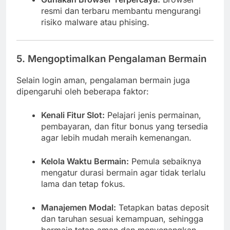
resmi dan terbaru membantu mengurangi
risiko malware atau phising.
5. Mengoptimalkan Pengalaman Bermain
Selain login aman, pengalaman bermain juga
dipengaruhi oleh beberapa faktor:
Kenali Fitur Slot:
Pelajari jenis permainan,
pembayaran, dan fitur bonus yang tersedia
agar lebih mudah meraih kemenangan.
Kelola Waktu Bermain:
Pemula sebaiknya
mengatur durasi bermain agar tidak terlalu
lama dan tetap fokus.
Manajemen Modal:
Tetapkan batas deposit
dan taruhan sesuai kemampuan, sehingga
bermain tetap aman dan menyenangkan.