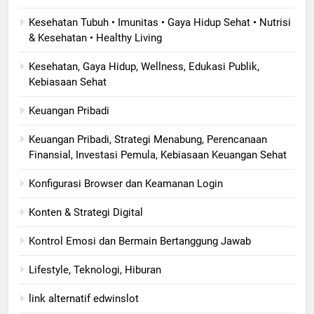
Kesehatan Tubuh • Imunitas • Gaya Hidup Sehat • Nutrisi
& Kesehatan • Healthy Living
Kesehatan, Gaya Hidup, Wellness, Edukasi Publik,
Kebiasaan Sehat
Keuangan Pribadi
Keuangan Pribadi, Strategi Menabung, Perencanaan
Finansial, Investasi Pemula, Kebiasaan Keuangan Sehat
Konfigurasi Browser dan Keamanan Login
Konten & Strategi Digital
Kontrol Emosi dan Bermain Bertanggung Jawab
Lifestyle, Teknologi, Hiburan
link alternatif edwinslot