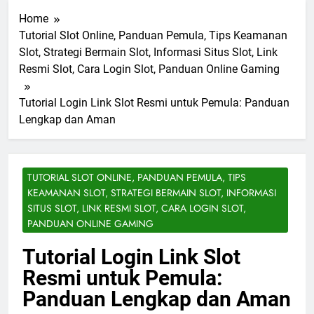
Home
Tutorial Slot Online, Panduan Pemula, Tips Keamanan
Slot, Strategi Bermain Slot, Informasi Situs Slot, Link
Resmi Slot, Cara Login Slot, Panduan Online Gaming
Tutorial Login Link Slot Resmi untuk Pemula: Panduan
Lengkap dan Aman
TUTORIAL SLOT ONLINE, PANDUAN PEMULA, TIPS
KEAMANAN SLOT, STRATEGI BERMAIN SLOT, INFORMASI
SITUS SLOT, LINK RESMI SLOT, CARA LOGIN SLOT,
PANDUAN ONLINE GAMING
Tutorial Login Link Slot
Resmi untuk Pemula:
Panduan Lengkap dan Aman