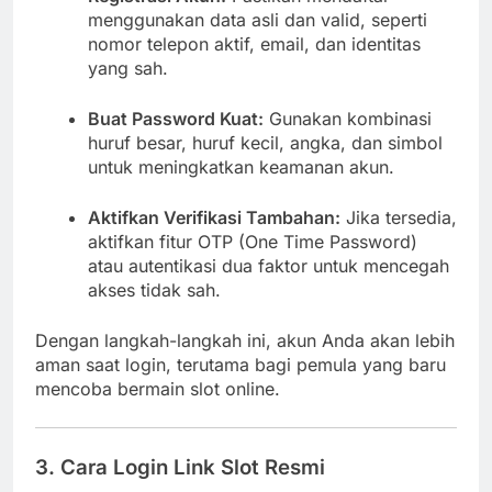
menggunakan data asli dan valid, seperti
nomor telepon aktif, email, dan identitas
yang sah.
Buat Password Kuat:
Gunakan kombinasi
huruf besar, huruf kecil, angka, dan simbol
untuk meningkatkan keamanan akun.
Aktifkan Verifikasi Tambahan:
Jika tersedia,
aktifkan fitur OTP (One Time Password)
atau autentikasi dua faktor untuk mencegah
akses tidak sah.
Dengan langkah-langkah ini, akun Anda akan lebih
aman saat login, terutama bagi pemula yang baru
mencoba bermain slot online.
3. Cara Login Link Slot Resmi