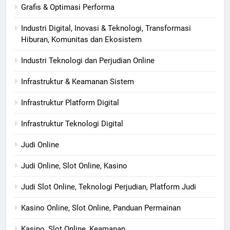
Grafis & Optimasi Performa
Industri Digital, Inovasi & Teknologi, Transformasi
Hiburan, Komunitas dan Ekosistem
Industri Teknologi dan Perjudian Online
Infrastruktur & Keamanan Sistem
Infrastruktur Platform Digital
Infrastruktur Teknologi Digital
Judi Online
Judi Online, Slot Online, Kasino
Judi Slot Online, Teknologi Perjudian, Platform Judi
Kasino Online, Slot Online, Panduan Permainan
Kasino, Slot Online, Keamanan