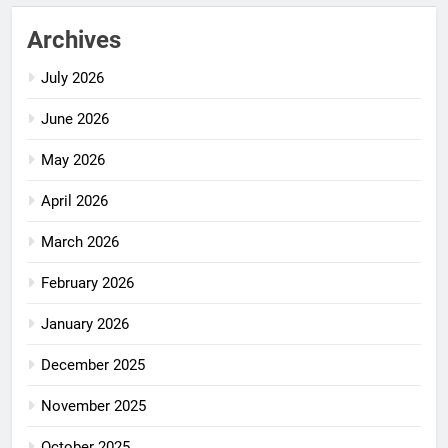
Archives
July 2026
June 2026
May 2026
April 2026
March 2026
February 2026
January 2026
December 2025
November 2025
October 2025