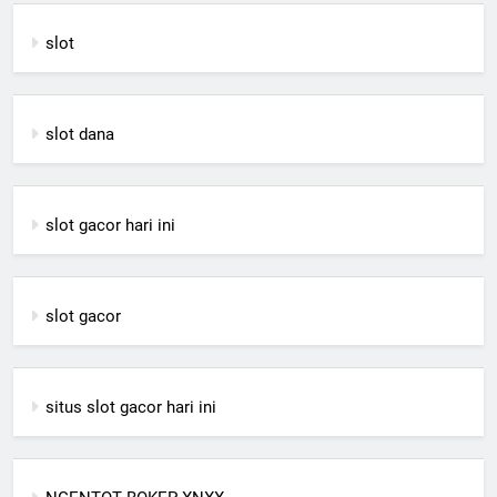
slot
slot dana
slot gacor hari ini
slot gacor
situs slot gacor hari ini