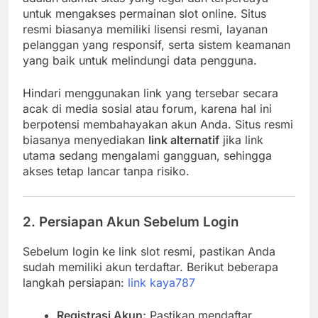
untuk mengakses permainan slot online. Situs
resmi biasanya memiliki lisensi resmi, layanan
pelanggan yang responsif, serta sistem keamanan
yang baik untuk melindungi data pengguna.
Hindari menggunakan link yang tersebar secara
acak di media sosial atau forum, karena hal ini
berpotensi membahayakan akun Anda. Situs resmi
biasanya menyediakan
link alternatif
jika link
utama sedang mengalami gangguan, sehingga
akses tetap lancar tanpa risiko.
2. Persiapan Akun Sebelum Login
Sebelum login ke link slot resmi, pastikan Anda
sudah memiliki akun terdaftar. Berikut beberapa
langkah persiapan:
link kaya787
Registrasi Akun:
Pastikan mendaftar