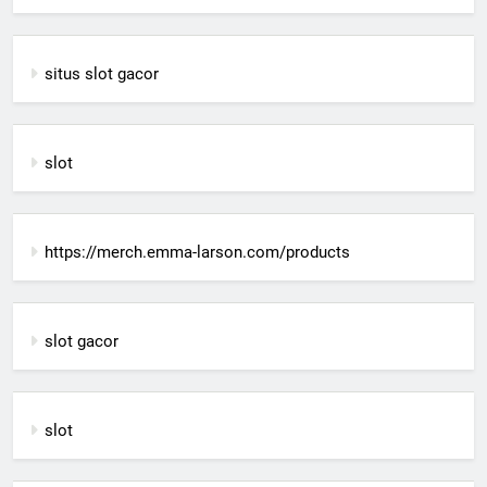
situs slot gacor
slot
https://merch.emma-larson.com/products
slot gacor
slot