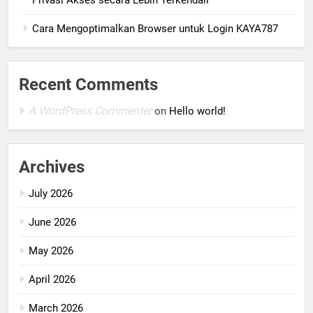
Privasi Akses secara Lebih Terkendali
Cara Mengoptimalkan Browser untuk Login KAYA787
Recent Comments
A WordPress Commenter
on
Hello world!
Archives
July 2026
June 2026
May 2026
April 2026
March 2026