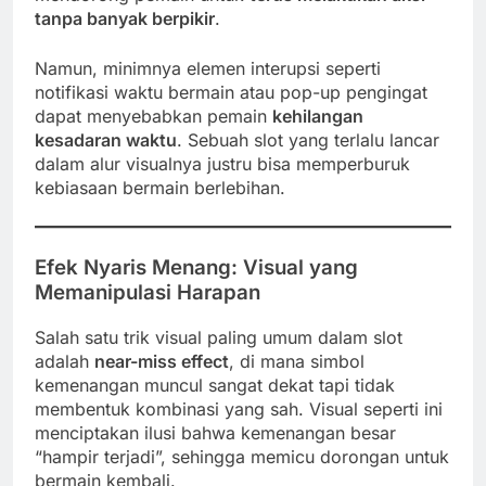
tanpa banyak berpikir
.
Namun, minimnya elemen interupsi seperti
notifikasi waktu bermain atau pop-up pengingat
dapat menyebabkan pemain
kehilangan
kesadaran waktu
. Sebuah slot yang terlalu lancar
dalam alur visualnya justru bisa memperburuk
kebiasaan bermain berlebihan.
Efek Nyaris Menang: Visual yang
Memanipulasi Harapan
Salah satu trik visual paling umum dalam slot
adalah
near-miss effect
, di mana simbol
kemenangan muncul sangat dekat tapi tidak
membentuk kombinasi yang sah. Visual seperti ini
menciptakan ilusi bahwa kemenangan besar
“hampir terjadi”, sehingga memicu dorongan untuk
bermain kembali.