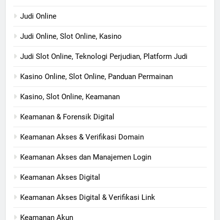
Judi Online
Judi Online, Slot Online, Kasino
Judi Slot Online, Teknologi Perjudian, Platform Judi
Kasino Online, Slot Online, Panduan Permainan
Kasino, Slot Online, Keamanan
Keamanan & Forensik Digital
Keamanan Akses & Verifikasi Domain
Keamanan Akses dan Manajemen Login
Keamanan Akses Digital
Keamanan Akses Digital & Verifikasi Link
Keamanan Akun