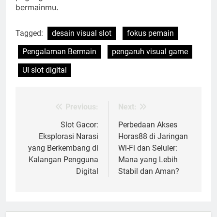
bermainmu.
Tagged:
desain visual slot
fokus pemain
Pengalaman Bermain
pengaruh visual game
UI slot digital
Previous:
Next:
Post
navigation
Slot Gacor:
Perbedaan Akses
Eksplorasi Narasi
Horas88 di Jaringan
yang Berkembang di
Wi-Fi dan Seluler:
Kalangan Pengguna
Mana yang Lebih
Digital
Stabil dan Aman?