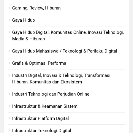
Gaming, Review, Hiburan
Gaya Hidup
Gaya Hidup Digital, Komunitas Online, Inovasi Teknologi,
Media & Hiburan
Gaya Hidup Mahasiswa / Teknologi & Perilaku Digital
Grafis & Optimasi Performa
Industri Digital, Inovasi & Teknologi, Transformasi
Hiburan, Komunitas dan Ekosistem
Industri Teknologi dan Perjudian Online
Infrastruktur & Keamanan Sistem
Infrastruktur Platform Digital
Infrastruktur Teknologi Digital