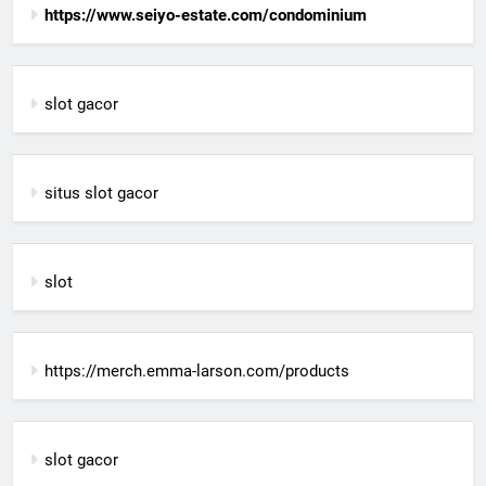
https://www.seiyo-estate.com/condominium
slot gacor
situs slot gacor
slot
https://merch.emma-larson.com/products
slot gacor