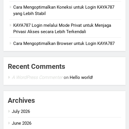
Cara Mengoptimalkan Koneksi untuk Login KAYA787
yang Lebih Stabil
KAYA787 Login melalui Mode Privat untuk Menjaga
Privasi Akses secara Lebih Terkendali
Cara Mengoptimalkan Browser untuk Login KAYA787
Recent Comments
A WordPress Commenter
on
Hello world!
Archives
July 2026
June 2026