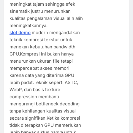
meningkat tajam sehingga efek
sinematik justru menurunkan
kualitas pengalaman visual alih alih
meningkatkannya.
slot demo
modern mengandalkan
teknik kompresi tekstur untuk
menekan kebutuhan bandwidth
GPU.Kompresi ini bukan hanya
menurunkan ukuran file tetapi
mempercepat akses memori
karena data yang diterima GPU
lebih padat.Teknik seperti ASTC,
WebP, dan basis texture
compression membantu
mengurangi bottleneck decoding
tanpa kehilangan kualitas visual
secara signifikan.Ketika kompresi
tidak diterapkan GPU memerlukan
lebih banyak siklus hanya untuk