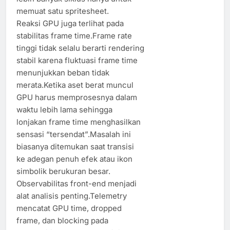
memuat satu spritesheet.
Reaksi GPU juga terlihat pada
stabilitas frame time.Frame rate
tinggi tidak selalu berarti rendering
stabil karena fluktuasi frame time
menunjukkan beban tidak
merata.Ketika aset berat muncul
GPU harus memprosesnya dalam
waktu lebih lama sehingga
lonjakan frame time menghasilkan
sensasi “tersendat”.Masalah ini
biasanya ditemukan saat transisi
ke adegan penuh efek atau ikon
simbolik berukuran besar.
Observabilitas front-end menjadi
alat analisis penting.Telemetry
mencatat GPU time, dropped
frame, dan blocking pada