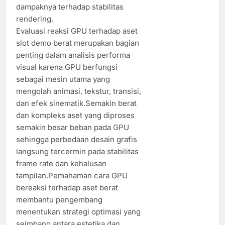
dampaknya terhadap stabilitas
rendering.
Evaluasi reaksi GPU terhadap aset
slot demo berat merupakan bagian
penting dalam analisis performa
visual karena GPU berfungsi
sebagai mesin utama yang
mengolah animasi, tekstur, transisi,
dan efek sinematik.Semakin berat
dan kompleks aset yang diproses
semakin besar beban pada GPU
sehingga perbedaan desain grafis
langsung tercermin pada stabilitas
frame rate dan kehalusan
tampilan.Pemahaman cara GPU
bereaksi terhadap aset berat
membantu pengembang
menentukan strategi optimasi yang
seimbang antara estetika dan