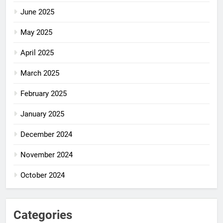
June 2025
May 2025
April 2025
March 2025
February 2025
January 2025
December 2024
November 2024
October 2024
Categories