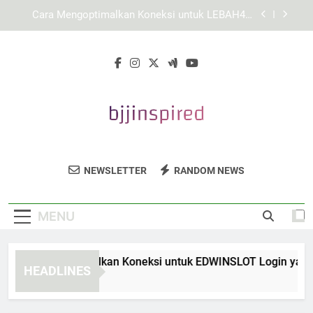
Skip
Cara Mengoptimalkan Koneksi untuk Login
to
KAYA787 yang Lebih Stabil
content
KAYA787 Login melalui Mode Privat untuk
Menjaga Privasi Akses secara Lebih Terkendali
Cara Mengoptimalkan Koneksi untuk EDWINSLOT
Login yang Stabil
Cara Mengoptimalkan Koneksi untuk LEBAH4D
Login yang Stabil di Berbagai Perangkat
Cara Mengoptimalkan Koneksi untuk Login
KAYA787 yang Lebih Stabil
BJJ Inspired
Dapatkan Produk Dan Aksesoris Berkualitas
KAYA787 Login melalui Mode Privat untuk
NEWSLETTER
RANDOM NEWS
Menjaga Privasi Akses secara Lebih Terkendali
Untuk Jiu-Jitsu Di BJJ Inspired.
MENU
ra Mengoptimalkan Koneksi untuk EDWINSLOT Login yang Sta
HEADLINES
Weeks Ago