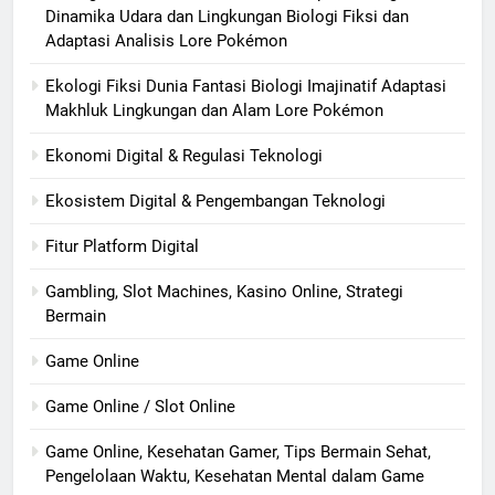
Dinamika Udara dan Lingkungan Biologi Fiksi dan
Adaptasi Analisis Lore Pokémon
Ekologi Fiksi Dunia Fantasi Biologi Imajinatif Adaptasi
Makhluk Lingkungan dan Alam Lore Pokémon
Ekonomi Digital & Regulasi Teknologi
Ekosistem Digital & Pengembangan Teknologi
Fitur Platform Digital
Gambling, Slot Machines, Kasino Online, Strategi
Bermain
Game Online
Game Online / Slot Online
Game Online, Kesehatan Gamer, Tips Bermain Sehat,
Pengelolaan Waktu, Kesehatan Mental dalam Game