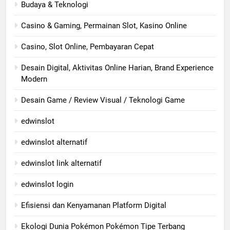
Budaya & Teknologi
Casino & Gaming, Permainan Slot, Kasino Online
Casino, Slot Online, Pembayaran Cepat
Desain Digital, Aktivitas Online Harian, Brand Experience
Modern
Desain Game / Review Visual / Teknologi Game
edwinslot
edwinslot alternatif
edwinslot link alternatif
edwinslot login
Efisiensi dan Kenyamanan Platform Digital
Ekologi Dunia Pokémon Pokémon Tipe Terbang