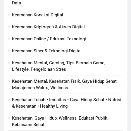
Data
Keamanan Koneksi Digital
Keamanan Kriptografi & Akses Digital
Keamanan Online / Edukasi Teknologi
Keamanan Siber & Teknologi Digital
Kesehatan Mental, Gaming, Tips Bermain Game,
Lifestyle, Pengelolaan Stres
Kesehatan Mental, Kesehatan Fisik, Gaya Hidup Sehat,
Manajemen Waktu, Wellness
Kesehatan Tubuh • Imunitas • Gaya Hidup Sehat • Nutrisi
& Kesehatan • Healthy Living
Kesehatan, Gaya Hidup, Wellness, Edukasi Publik,
Kebiasaan Sehat