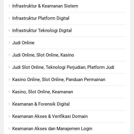
Infrastruktur & Keamanan Sistem
Infrastruktur Platform Digital
Infrastruktur Teknologi Digital
Judi Online
Judi Online, Slot Online, Kasino
Judi Slot Online, Teknologi Perjudian, Platform Judi
Kasino Online, Slot Online, Panduan Permainan
Kasino, Slot Online, Keamanan
Keamanan & Forensik Digital
Keamanan Akses & Verifikasi Domain
Keamanan Akses dan Manajemen Login