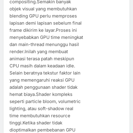
compositing.Semakin banyak
objek visual yang membutuhkan
blending GPU perlu memproses
lapisan demi lapisan sebelum final
frame dikirim ke layar.Proses ini
menyebabkan GPU time meningkat
dan main-thread menunggu hasil
render.Inilah yang membuat
animasi terasa patah meskipun
CPU masih dalam keadaan idle.
Selain beratnya tekstur faktor lain
yang memengaruhi reaksi GPU
adalah penggunaan shader tidak
hemat biaya.Shader kompleks
seperti particle bloom, volumetric
lighting, atau soft-shadow real
time membutuhkan resource
tinggi.Ketika shader tidak
dioptimalkan pembebanan GPU