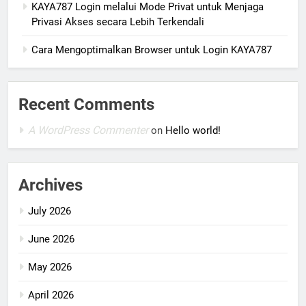
KAYA787 Login melalui Mode Privat untuk Menjaga
Privasi Akses secara Lebih Terkendali
Cara Mengoptimalkan Browser untuk Login KAYA787
Recent Comments
A WordPress Commenter
on
Hello world!
Archives
July 2026
June 2026
May 2026
April 2026