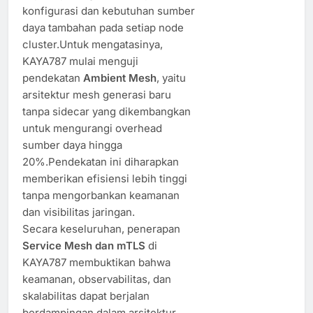
konfigurasi dan kebutuhan sumber
daya tambahan pada setiap node
cluster.Untuk mengatasinya,
KAYA787 mulai menguji
pendekatan
Ambient Mesh
, yaitu
arsitektur mesh generasi baru
tanpa sidecar yang dikembangkan
untuk mengurangi overhead
sumber daya hingga
20%.Pendekatan ini diharapkan
memberikan efisiensi lebih tinggi
tanpa mengorbankan keamanan
dan visibilitas jaringan.
Secara keseluruhan, penerapan
Service Mesh dan mTLS
di
KAYA787 membuktikan bahwa
keamanan, observabilitas, dan
skalabilitas dapat berjalan
berdampingan dalam arsitektur