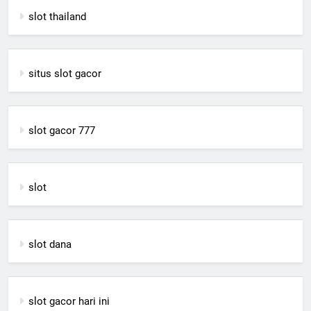
slot thailand
situs slot gacor
slot gacor 777
slot
slot dana
slot gacor hari ini