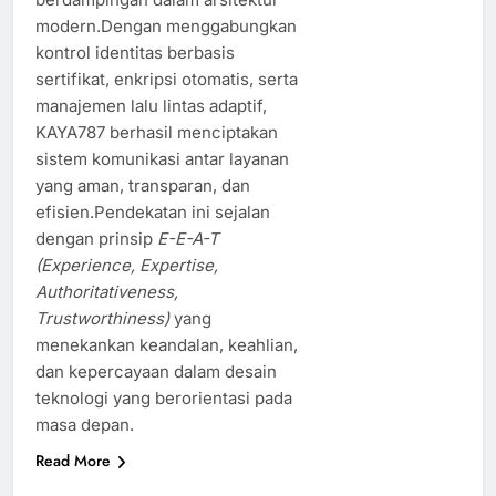
modern.Dengan menggabungkan
kontrol identitas berbasis
sertifikat, enkripsi otomatis, serta
manajemen lalu lintas adaptif,
KAYA787 berhasil menciptakan
sistem komunikasi antar layanan
yang aman, transparan, dan
efisien.Pendekatan ini sejalan
dengan prinsip
E-E-A-T
(Experience, Expertise,
Authoritativeness,
Trustworthiness)
yang
menekankan keandalan, keahlian,
dan kepercayaan dalam desain
teknologi yang berorientasi pada
masa depan.
Read More