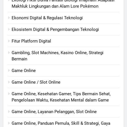
Ekologi Fiksi Dunia Fantasi Biologi Imajinatif Adaptasi
Makhluk Lingkungan dan Alam Lore Pokémon
Ekonomi Digital & Regulasi Teknologi
Ekosistem Digital & Pengembangan Teknologi
Fitur Platform Digital
Gambling, Slot Machines, Kasino Online, Strategi
Bermain
Game Online
Game Online / Slot Online
Game Online, Kesehatan Gamer, Tips Bermain Sehat,
Pengelolaan Waktu, Kesehatan Mental dalam Game
Game Online, Layanan Pelanggan, Slot Online
Game Online, Panduan Pemula, Skill & Strategi, Gaya