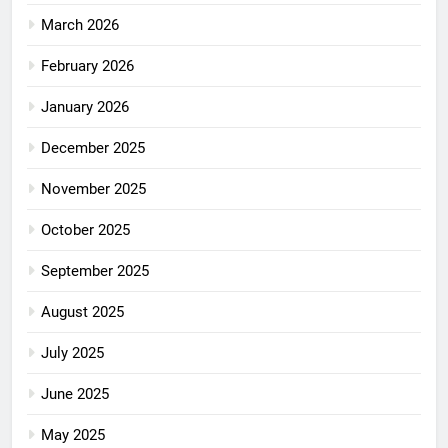
March 2026
February 2026
January 2026
December 2025
November 2025
October 2025
September 2025
August 2025
July 2025
June 2025
May 2025