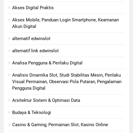
Akses Digital Praktis
Akses Mobile, Panduan Login Smartphone, Keamanan
Akun Digital
alternatif edwinslot
alternatif link edwinslot
Analisa Pengguna & Perilaku Digital
Analisis Dinamika Slot, Studi Stabilitas Mesin, Perilaku
Visual Permainan, Observasi Pola Putaran, Pengalaman
Pengguna Digital
Arsitektur Sistem & Optimasi Data
Budaya & Teknologi
Casino & Gaming, Permainan Slot, Kasino Online