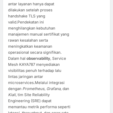
antar layanan hanya dapat
dilakukan setelah proses
handshake TLS yang
valid.Pendekatan ini
menghilangkan kebutuhan
manajemen manual sertifikat yang
rawan kesalahan serta
meningkatkan keamanan
operasional secara signifikan.
Dalam hal
observability
, Service
Mesh KAYA787 menyediakan
visibilitas penuh terhadap lalu
lintas jaringan antar
microservices.Melalui integrasi
dengan
Prometheus
,
Grafana
, dan
Kiali
, tim Site Reliability
Engineering (SRE) dapat
memantau metrik performa seperti
latensi, throughput, dan error rate