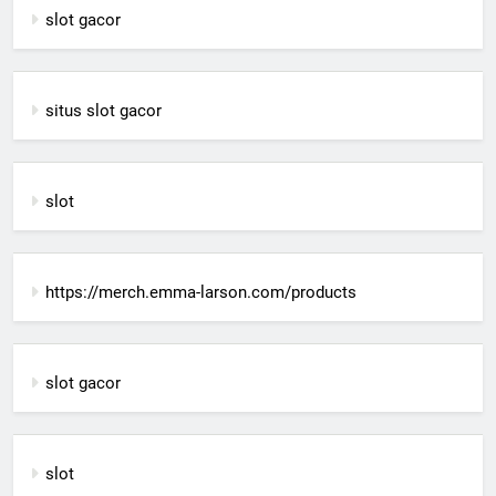
slot gacor
situs slot gacor
slot
https://merch.emma-larson.com/products
slot gacor
slot