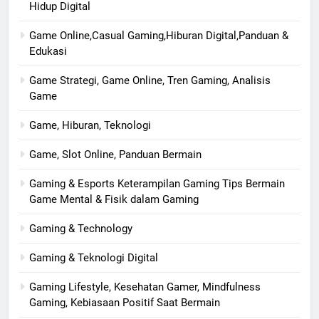
Hidup Digital
Game Online,Casual Gaming,Hiburan Digital,Panduan &
Edukasi
Game Strategi, Game Online, Tren Gaming, Analisis
Game
Game, Hiburan, Teknologi
Game, Slot Online, Panduan Bermain
Gaming & Esports Keterampilan Gaming Tips Bermain
Game Mental & Fisik dalam Gaming
Gaming & Technology
Gaming & Teknologi Digital
Gaming Lifestyle, Kesehatan Gamer, Mindfulness
Gaming, Kebiasaan Positif Saat Bermain