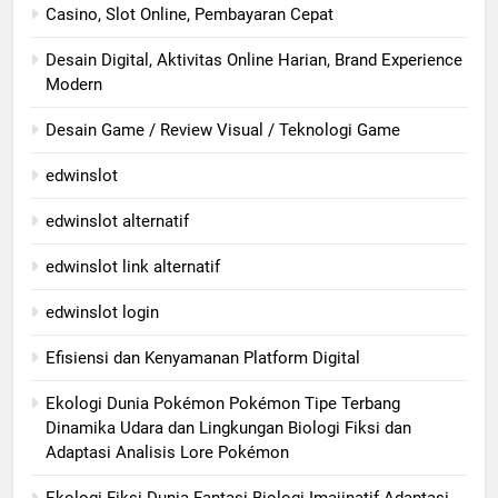
Casino, Slot Online, Pembayaran Cepat
Desain Digital, Aktivitas Online Harian, Brand Experience
Modern
Desain Game / Review Visual / Teknologi Game
edwinslot
edwinslot alternatif
edwinslot link alternatif
edwinslot login
Efisiensi dan Kenyamanan Platform Digital
Ekologi Dunia Pokémon Pokémon Tipe Terbang
Dinamika Udara dan Lingkungan Biologi Fiksi dan
Adaptasi Analisis Lore Pokémon