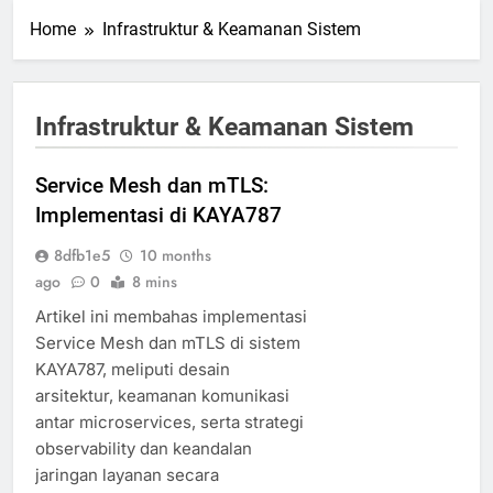
Home
Infrastruktur & Keamanan Sistem
Infrastruktur & Keamanan Sistem
Service Mesh dan mTLS:
Implementasi di KAYA787
8dfb1e5
10 months
ago
0
8 mins
Artikel ini membahas implementasi
Service Mesh dan mTLS di sistem
KAYA787, meliputi desain
arsitektur, keamanan komunikasi
antar microservices, serta strategi
observability dan keandalan
jaringan layanan secara