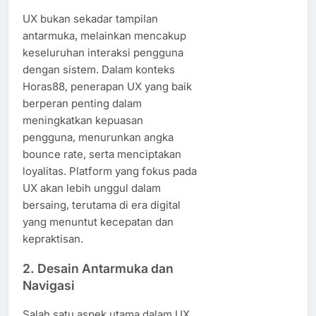
UX bukan sekadar tampilan
antarmuka, melainkan mencakup
keseluruhan interaksi pengguna
dengan sistem. Dalam konteks
Horas88, penerapan UX yang baik
berperan penting dalam
meningkatkan kepuasan
pengguna, menurunkan angka
bounce rate, serta menciptakan
loyalitas. Platform yang fokus pada
UX akan lebih unggul dalam
bersaing, terutama di era digital
yang menuntut kecepatan dan
kepraktisan.
2. Desain Antarmuka dan
Navigasi
Salah satu aspek utama dalam UX