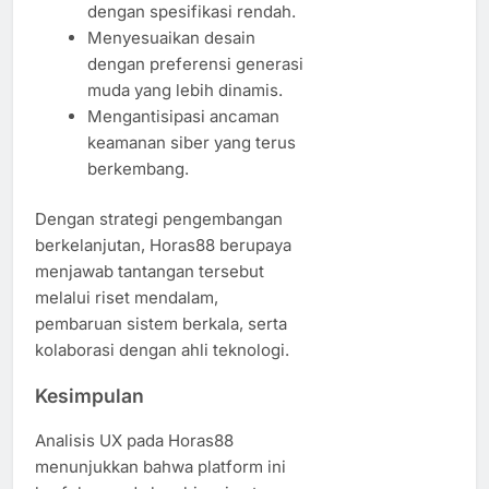
dengan spesifikasi rendah.
Menyesuaikan desain
dengan preferensi generasi
muda yang lebih dinamis.
Mengantisipasi ancaman
keamanan siber yang terus
berkembang.
Dengan strategi pengembangan
berkelanjutan, Horas88 berupaya
menjawab tantangan tersebut
melalui riset mendalam,
pembaruan sistem berkala, serta
kolaborasi dengan ahli teknologi.
Kesimpulan
Analisis UX pada Horas88
menunjukkan bahwa platform ini