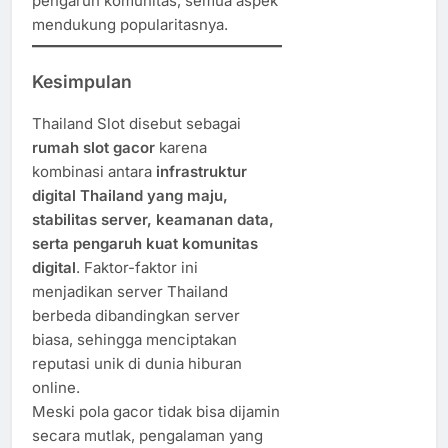
pengaruh komunitas, semua aspek
mendukung popularitasnya.
Kesimpulan
Thailand Slot disebut sebagai
rumah slot gacor
karena
kombinasi antara
infrastruktur
digital Thailand yang maju,
stabilitas server, keamanan data,
serta pengaruh kuat komunitas
digital
. Faktor-faktor ini
menjadikan server Thailand
berbeda dibandingkan server
biasa, sehingga menciptakan
reputasi unik di dunia hiburan
online.
Meski pola gacor tidak bisa dijamin
secara mutlak, pengalaman yang