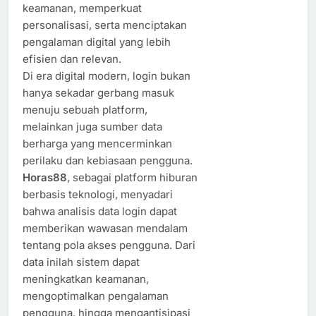
keamanan, memperkuat
personalisasi, serta menciptakan
pengalaman digital yang lebih
efisien dan relevan.
Di era digital modern, login bukan
hanya sekadar gerbang masuk
menuju sebuah platform,
melainkan juga sumber data
berharga yang mencerminkan
perilaku dan kebiasaan pengguna.
Horas88
, sebagai platform hiburan
berbasis teknologi, menyadari
bahwa analisis data login dapat
memberikan wawasan mendalam
tentang pola akses pengguna. Dari
data inilah sistem dapat
meningkatkan keamanan,
mengoptimalkan pengalaman
pengguna, hingga mengantisipasi