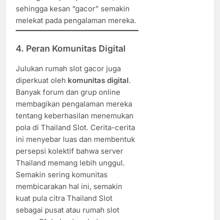
sehingga kesan “gacor” semakin
melekat pada pengalaman mereka.
4. Peran Komunitas Digital
Julukan rumah slot gacor juga
diperkuat oleh
komunitas digital
.
Banyak forum dan grup online
membagikan pengalaman mereka
tentang keberhasilan menemukan
pola di Thailand Slot. Cerita-cerita
ini menyebar luas dan membentuk
persepsi kolektif bahwa server
Thailand memang lebih unggul.
Semakin sering komunitas
membicarakan hal ini, semakin
kuat pula citra Thailand Slot
sebagai pusat atau rumah slot