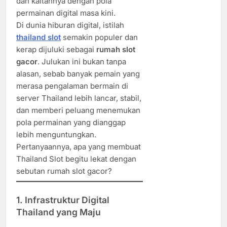
dan kaitannya dengan pola
permainan digital masa kini.
Di dunia hiburan digital, istilah
thailand slot
semakin populer dan
kerap dijuluki sebagai
rumah slot
gacor
. Julukan ini bukan tanpa
alasan, sebab banyak pemain yang
merasa pengalaman bermain di
server Thailand lebih lancar, stabil,
dan memberi peluang menemukan
pola permainan yang dianggap
lebih menguntungkan.
Pertanyaannya, apa yang membuat
Thailand Slot begitu lekat dengan
sebutan rumah slot gacor?
1. Infrastruktur Digital
Thailand yang Maju