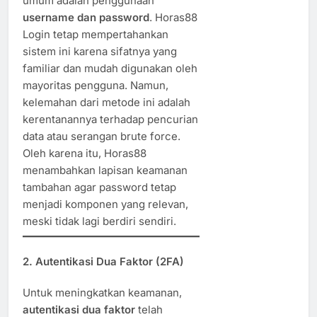
umum adalah penggunaan
username dan password
. Horas88
Login tetap mempertahankan
sistem ini karena sifatnya yang
familiar dan mudah digunakan oleh
mayoritas pengguna. Namun,
kelemahan dari metode ini adalah
kerentanannya terhadap pencurian
data atau serangan brute force.
Oleh karena itu, Horas88
menambahkan lapisan keamanan
tambahan agar password tetap
menjadi komponen yang relevan,
meski tidak lagi berdiri sendiri.
2. Autentikasi Dua Faktor (2FA)
Untuk meningkatkan keamanan,
autentikasi dua faktor
telah