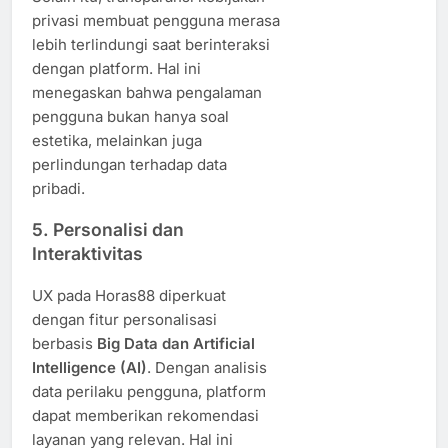
privasi membuat pengguna merasa
lebih terlindungi saat berinteraksi
dengan platform. Hal ini
menegaskan bahwa pengalaman
pengguna bukan hanya soal
estetika, melainkan juga
perlindungan terhadap data
pribadi.
5. Personalisi dan
Interaktivitas
UX pada Horas88 diperkuat
dengan fitur personalisasi
berbasis
Big Data dan Artificial
Intelligence (AI)
. Dengan analisis
data perilaku pengguna, platform
dapat memberikan rekomendasi
layanan yang relevan. Hal ini