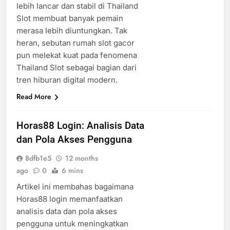
lebih lancar dan stabil di Thailand
Slot membuat banyak pemain
merasa lebih diuntungkan. Tak
heran, sebutan rumah slot gacor
pun melekat kuat pada fenomena
Thailand Slot sebagai bagian dari
tren hiburan digital modern.
Read More
Horas88 Login: Analisis Data
dan Pola Akses Pengguna
8dfb1e5
12 months
ago
0
6 mins
Artikel ini membahas bagaimana
Horas88 login memanfaatkan
analisis data dan pola akses
pengguna untuk meningkatkan