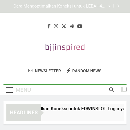
Skip
Cara Mengoptimalkan Koneksi untuk Login
to
KAYA787 yang Lebih Stabil
content
KAYA787 Login melalui Mode Privat untuk
Menjaga Privasi Akses secara Lebih Terkendali
Cara Mengoptimalkan Koneksi untuk EDWINSLOT
Login yang Stabil
Cara Mengoptimalkan Koneksi untuk LEBAH4D
Login yang Stabil di Berbagai Perangkat
Cara Mengoptimalkan Koneksi untuk Login
KAYA787 yang Lebih Stabil
BJJ Inspired
Dapatkan Produk Dan Aksesoris Berkualitas
KAYA787 Login melalui Mode Privat untuk
NEWSLETTER
RANDOM NEWS
Menjaga Privasi Akses secara Lebih Terkendali
Untuk Jiu-Jitsu Di BJJ Inspired.
MENU
ra Mengoptimalkan Koneksi untuk EDWINSLOT Login yang Sta
HEADLINES
Weeks Ago