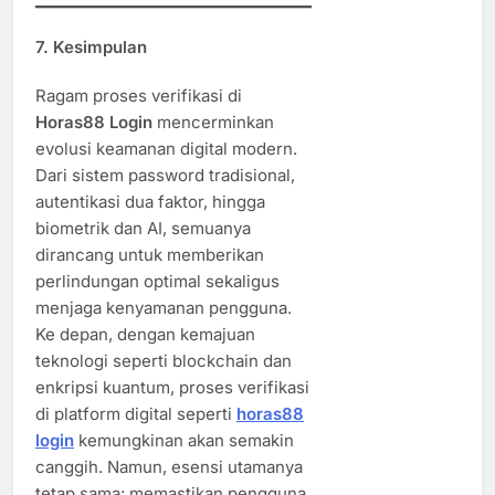
7. Kesimpulan
Ragam proses verifikasi di
Horas88 Login
mencerminkan
evolusi keamanan digital modern.
Dari sistem password tradisional,
autentikasi dua faktor, hingga
biometrik dan AI, semuanya
dirancang untuk memberikan
perlindungan optimal sekaligus
menjaga kenyamanan pengguna.
Ke depan, dengan kemajuan
teknologi seperti blockchain dan
enkripsi kuantum, proses verifikasi
di platform digital seperti
horas88
login
kemungkinan akan semakin
canggih. Namun, esensi utamanya
tetap sama: memastikan pengguna