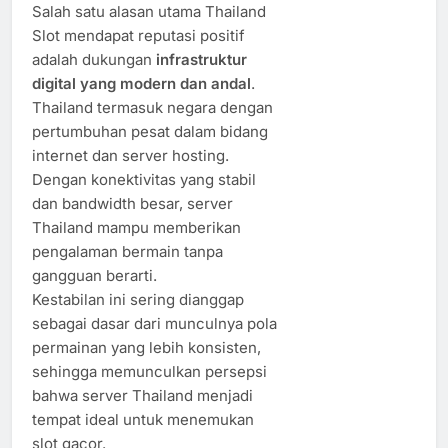
Salah satu alasan utama Thailand
Slot mendapat reputasi positif
adalah dukungan
infrastruktur
digital yang modern dan andal
.
Thailand termasuk negara dengan
pertumbuhan pesat dalam bidang
internet dan server hosting.
Dengan konektivitas yang stabil
dan bandwidth besar, server
Thailand mampu memberikan
pengalaman bermain tanpa
gangguan berarti.
Kestabilan ini sering dianggap
sebagai dasar dari munculnya pola
permainan yang lebih konsisten,
sehingga memunculkan persepsi
bahwa server Thailand menjadi
tempat ideal untuk menemukan
slot gacor.