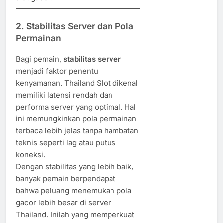
2. Stabilitas Server dan Pola
Permainan
Bagi pemain,
stabilitas server
menjadi faktor penentu
kenyamanan. Thailand Slot dikenal
memiliki latensi rendah dan
performa server yang optimal. Hal
ini memungkinkan pola permainan
terbaca lebih jelas tanpa hambatan
teknis seperti lag atau putus
koneksi.
Dengan stabilitas yang lebih baik,
banyak pemain berpendapat
bahwa peluang menemukan pola
gacor lebih besar di server
Thailand. Inilah yang memperkuat