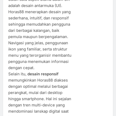
adalah desain antarmuka (UI).
Horas88 menerapkan desain yang
sederhana, intuitif, dan responsif
sehingga memudahkan pengguna
dari berbagai kalangan, baik
pemula maupun berpengalaman.
Navigasi yang jelas, penggunaan
ikon yang familiar, serta struktur
menu yang terorganisir membantu
pengguna menemukan informasi
dengan cepat.
Selain itu,
desain responsif
memungkinkan Horas88 diakses
dengan optimal melalui berbagai
perangkat, mulai dari desktop
hingga smartphone. Hal ini sejalan
dengan tren multi-device yang
mendominasi lanskap digital saat