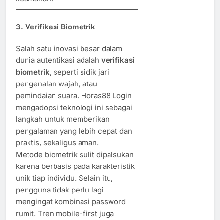
3. Verifikasi Biometrik
Salah satu inovasi besar dalam
dunia autentikasi adalah
verifikasi
biometrik
, seperti sidik jari,
pengenalan wajah, atau
pemindaian suara. Horas88 Login
mengadopsi teknologi ini sebagai
langkah untuk memberikan
pengalaman yang lebih cepat dan
praktis, sekaligus aman.
Metode biometrik sulit dipalsukan
karena berbasis pada karakteristik
unik tiap individu. Selain itu,
pengguna tidak perlu lagi
mengingat kombinasi password
rumit. Tren mobile-first juga