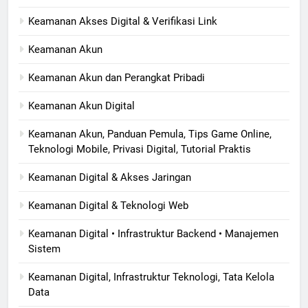
Keamanan Akses Digital & Verifikasi Link
Keamanan Akun
Keamanan Akun dan Perangkat Pribadi
Keamanan Akun Digital
Keamanan Akun, Panduan Pemula, Tips Game Online,
Teknologi Mobile, Privasi Digital, Tutorial Praktis
Keamanan Digital & Akses Jaringan
Keamanan Digital & Teknologi Web
Keamanan Digital • Infrastruktur Backend • Manajemen
Sistem
Keamanan Digital, Infrastruktur Teknologi, Tata Kelola
Data