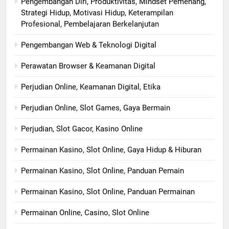
Pengembangan Diri, Produktivitas, Mindset Pemenang,
Strategi Hidup, Motivasi Hidup, Keterampilan
Profesional, Pembelajaran Berkelanjutan
Pengembangan Web & Teknologi Digital
Perawatan Browser & Keamanan Digital
Perjudian Online, Keamanan Digital, Etika
Perjudian Online, Slot Games, Gaya Bermain
Perjudian, Slot Gacor, Kasino Online
Permainan Kasino, Slot Online, Gaya Hidup & Hiburan
Permainan Kasino, Slot Online, Panduan Pemain
Permainan Kasino, Slot Online, Panduan Permainan
Permainan Online, Casino, Slot Online