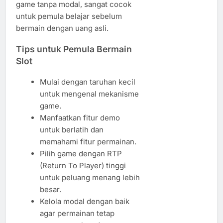
game tanpa modal, sangat cocok
untuk pemula belajar sebelum
bermain dengan uang asli.
Tips untuk Pemula Bermain
Slot
Mulai dengan taruhan kecil
untuk mengenal mekanisme
game.
Manfaatkan fitur demo
untuk berlatih dan
memahami fitur permainan.
Pilih game dengan RTP
(Return To Player) tinggi
untuk peluang menang lebih
besar.
Kelola modal dengan baik
agar permainan tetap