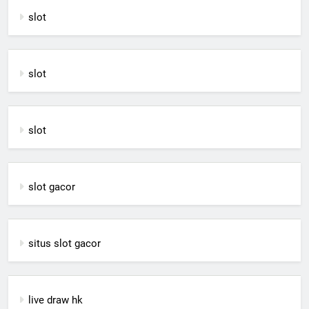
slot
slot
slot
slot gacor
situs slot gacor
live draw hk