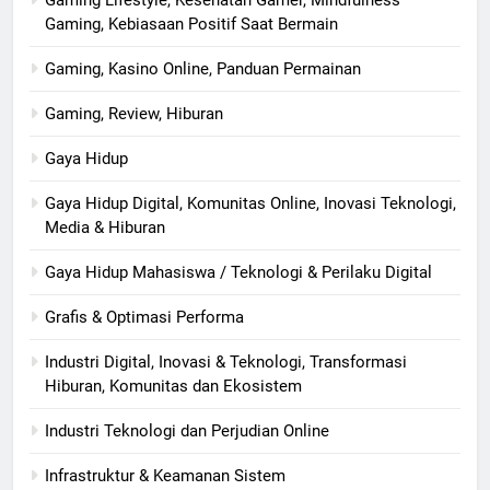
Gaming, Kebiasaan Positif Saat Bermain
Gaming, Kasino Online, Panduan Permainan
Gaming, Review, Hiburan
Gaya Hidup
Gaya Hidup Digital, Komunitas Online, Inovasi Teknologi,
Media & Hiburan
Gaya Hidup Mahasiswa / Teknologi & Perilaku Digital
Grafis & Optimasi Performa
Industri Digital, Inovasi & Teknologi, Transformasi
Hiburan, Komunitas dan Ekosistem
Industri Teknologi dan Perjudian Online
Infrastruktur & Keamanan Sistem