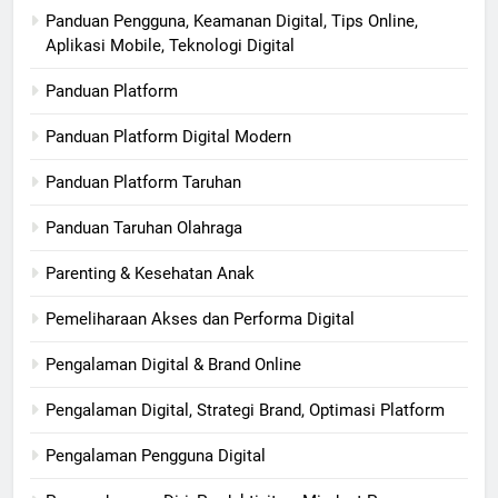
Panduan Pengguna, Keamanan Digital, Tips Online,
Aplikasi Mobile, Teknologi Digital
Panduan Platform
Panduan Platform Digital Modern
Panduan Platform Taruhan
Panduan Taruhan Olahraga
Parenting & Kesehatan Anak
Pemeliharaan Akses dan Performa Digital
Pengalaman Digital & Brand Online
Pengalaman Digital, Strategi Brand, Optimasi Platform
Pengalaman Pengguna Digital