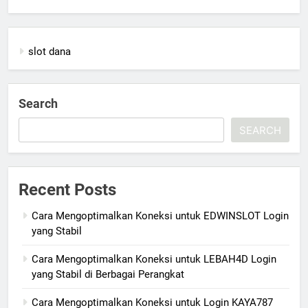
slot dana
Search
SEARCH
Recent Posts
Cara Mengoptimalkan Koneksi untuk EDWINSLOT Login
yang Stabil
Cara Mengoptimalkan Koneksi untuk LEBAH4D Login
yang Stabil di Berbagai Perangkat
Cara Mengoptimalkan Koneksi untuk Login KAYA787