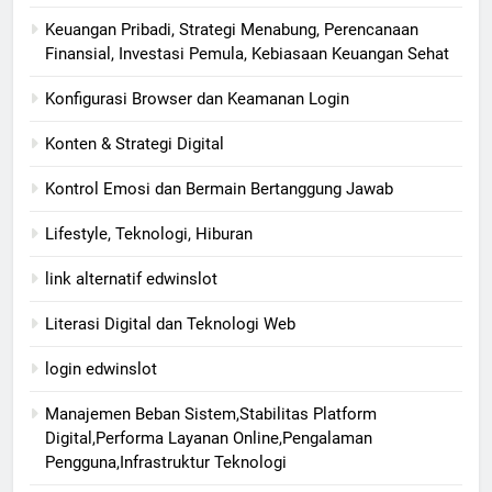
Keuangan Pribadi, Strategi Menabung, Perencanaan
Finansial, Investasi Pemula, Kebiasaan Keuangan Sehat
Konfigurasi Browser dan Keamanan Login
Konten & Strategi Digital
Kontrol Emosi dan Bermain Bertanggung Jawab
Lifestyle, Teknologi, Hiburan
link alternatif edwinslot
Literasi Digital dan Teknologi Web
login edwinslot
Manajemen Beban Sistem,Stabilitas Platform
Digital,Performa Layanan Online,Pengalaman
Pengguna,Infrastruktur Teknologi