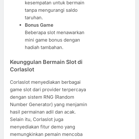
kesempatan untuk bermain
tanpa mengurangi saldo
taruhan.
Bonus Game
Beberapa slot menawarkan
mini game bonus dengan
hadiah tambahan.
Keunggulan Bermain Slot di
Corlaslot
Corlaslot menyediakan berbagai
game slot dari provider terpercaya
dengan sistem RNG (Random
Number Generator) yang menjamin
hasil permainan adil dan acak.
Selain itu, Corlaslot juga
menyediakan fitur demo yang
memungkinkan pemain mencoba