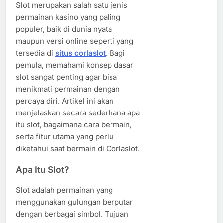
Slot merupakan salah satu jenis
permainan kasino yang paling
populer, baik di dunia nyata
maupun versi online seperti yang
tersedia di
situs corlaslot
. Bagi
pemula, memahami konsep dasar
slot sangat penting agar bisa
menikmati permainan dengan
percaya diri. Artikel ini akan
menjelaskan secara sederhana apa
itu slot, bagaimana cara bermain,
serta fitur utama yang perlu
diketahui saat bermain di Corlaslot.
Apa Itu Slot?
Slot adalah permainan yang
menggunakan gulungan berputar
dengan berbagai simbol. Tujuan