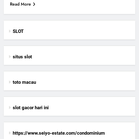
Read More
SLOT
situs slot
toto macau
slot gacor hari ini
https://www.seiyo-estate.com/condominium