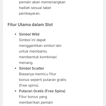
pemain akan memenangkan
hadiah sesuai tabel
pembayaran.
Fitur Utama dalam Slot
Simbol Wild
Simbol ini dapat
menggantikan simbol lain
untuk membantu
membentuk kombinasi
menang.
Simbol Scatter
Biasanya memicu fitur
bonus seperti putaran gratis
(free spins).
Putaran Gratis (Free Spins)
Fitur bonus yang
memberikan pemain