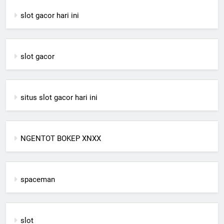
slot gacor hari ini
slot gacor
situs slot gacor hari ini
NGENTOT BOKEP XNXX
spaceman
slot