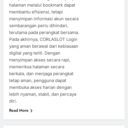
halaman melalui bookmark dapat
membantu efisiensi, tetapi
menyimpan informasi akun secara
sembarangan perlu dihindari,
terutama pada perangkat bersama.
Pada akhirnya, CORLASLOT Login
yang aman berawal dari kebiasaan
digital yang teliti. Dengan
menyimpan akses secara rapi,
memeriksa halaman secara
berkala, dan menjaga perangkat
tetap aman, pengguna dapat
membuka akses harian dengan
lebih nyaman, stabil, dan percaya
diri.
Read More