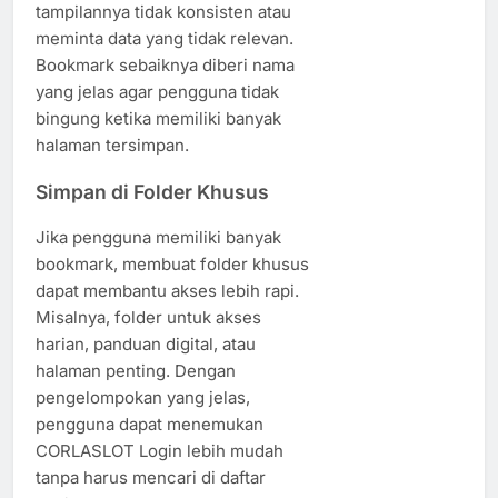
tampilannya tidak konsisten atau
meminta data yang tidak relevan.
Bookmark sebaiknya diberi nama
yang jelas agar pengguna tidak
bingung ketika memiliki banyak
halaman tersimpan.
Simpan di Folder Khusus
Jika pengguna memiliki banyak
bookmark, membuat folder khusus
dapat membantu akses lebih rapi.
Misalnya, folder untuk akses
harian, panduan digital, atau
halaman penting. Dengan
pengelompokan yang jelas,
pengguna dapat menemukan
CORLASLOT Login lebih mudah
tanpa harus mencari di daftar