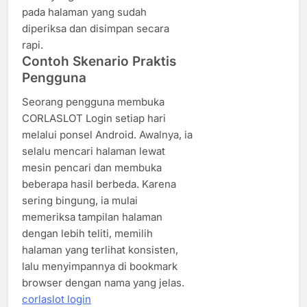
pada halaman yang sudah
diperiksa dan disimpan secara
rapi.
Contoh Skenario Praktis
Pengguna
Seorang pengguna membuka
CORLASLOT Login setiap hari
melalui ponsel Android. Awalnya, ia
selalu mencari halaman lewat
mesin pencari dan membuka
beberapa hasil berbeda. Karena
sering bingung, ia mulai
memeriksa tampilan halaman
dengan lebih teliti, memilih
halaman yang terlihat konsisten,
lalu menyimpannya di bookmark
browser dengan nama yang jelas.
corlaslot login