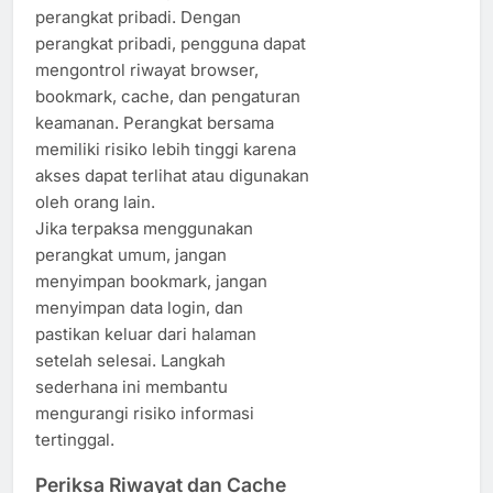
perangkat pribadi. Dengan
perangkat pribadi, pengguna dapat
mengontrol riwayat browser,
bookmark, cache, dan pengaturan
keamanan. Perangkat bersama
memiliki risiko lebih tinggi karena
akses dapat terlihat atau digunakan
oleh orang lain.
Jika terpaksa menggunakan
perangkat umum, jangan
menyimpan bookmark, jangan
menyimpan data login, dan
pastikan keluar dari halaman
setelah selesai. Langkah
sederhana ini membantu
mengurangi risiko informasi
tertinggal.
Periksa Riwayat dan Cache