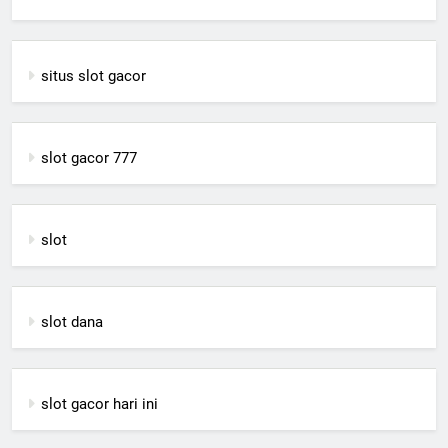
situs slot gacor
slot gacor 777
slot
slot dana
slot gacor hari ini