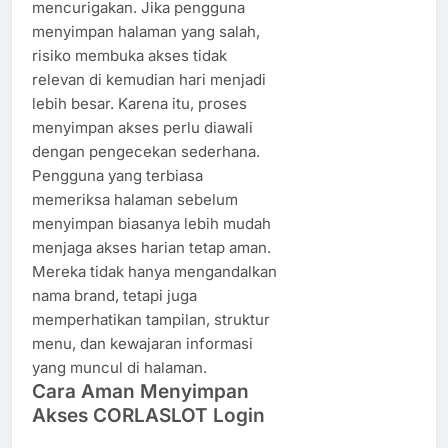
mencurigakan. Jika pengguna
menyimpan halaman yang salah,
risiko membuka akses tidak
relevan di kemudian hari menjadi
lebih besar. Karena itu, proses
menyimpan akses perlu diawali
dengan pengecekan sederhana.
Pengguna yang terbiasa
memeriksa halaman sebelum
menyimpan biasanya lebih mudah
menjaga akses harian tetap aman.
Mereka tidak hanya mengandalkan
nama brand, tetapi juga
memperhatikan tampilan, struktur
menu, dan kewajaran informasi
yang muncul di halaman.
Cara Aman Menyimpan
Akses CORLASLOT Login