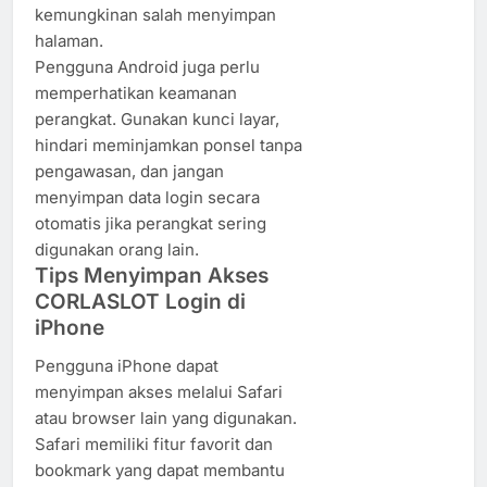
kemungkinan salah menyimpan
halaman.
Pengguna Android juga perlu
memperhatikan keamanan
perangkat. Gunakan kunci layar,
hindari meminjamkan ponsel tanpa
pengawasan, dan jangan
menyimpan data login secara
otomatis jika perangkat sering
digunakan orang lain.
Tips Menyimpan Akses
CORLASLOT Login di
iPhone
Pengguna iPhone dapat
menyimpan akses melalui Safari
atau browser lain yang digunakan.
Safari memiliki fitur favorit dan
bookmark yang dapat membantu