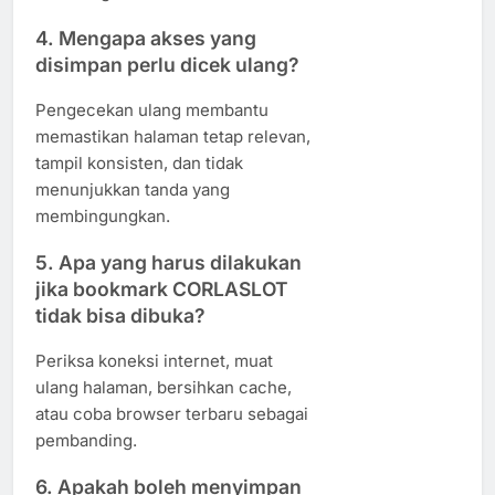
4. Mengapa akses yang
disimpan perlu dicek ulang?
Pengecekan ulang membantu
memastikan halaman tetap relevan,
tampil konsisten, dan tidak
menunjukkan tanda yang
membingungkan.
5. Apa yang harus dilakukan
jika bookmark CORLASLOT
tidak bisa dibuka?
Periksa koneksi internet, muat
ulang halaman, bersihkan cache,
atau coba browser terbaru sebagai
pembanding.
6. Apakah boleh menyimpan