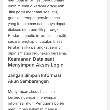
membuat informasi penggunaan
lebih mudah diketahui orang lain.
Jika perlu mencatat sesuatu,
gunakan tempat penyimpanan
yang lebih aman dan hanya dapat
diakses oleh pemilik perangkat.
Hindari menulis informasi sensitif
secara lengkap di catatan biasa,
terutama jika perangkat sering
dipinjam atau digunakan bersama.
Keamanan Data saat
Menyimpan Akses Login
Jangan Simpan Informasi
Akun Sembarangan
Menyimpan akses halaman
berbeda dengan menyimpan
informasi akun. Pengguna boleh
menyimpan halaman melalui