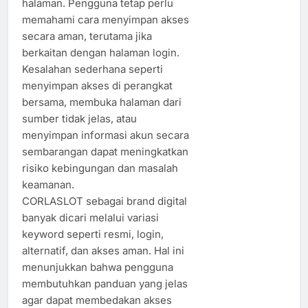
halaman. Pengguna tetap perlu
memahami cara menyimpan akses
secara aman, terutama jika
berkaitan dengan halaman login.
Kesalahan sederhana seperti
menyimpan akses di perangkat
bersama, membuka halaman dari
sumber tidak jelas, atau
menyimpan informasi akun secara
sembarangan dapat meningkatkan
risiko kebingungan dan masalah
keamanan.
CORLASLOT sebagai brand digital
banyak dicari melalui variasi
keyword seperti resmi, login,
alternatif, dan akses aman. Hal ini
menunjukkan bahwa pengguna
membutuhkan panduan yang jelas
agar dapat membedakan akses