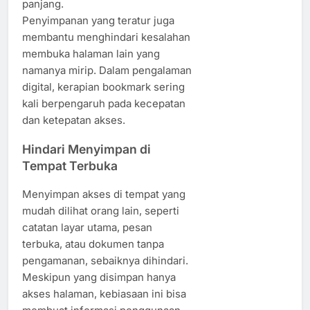
panjang.
Penyimpanan yang teratur juga
membantu menghindari kesalahan
membuka halaman lain yang
namanya mirip. Dalam pengalaman
digital, kerapian bookmark sering
kali berpengaruh pada kecepatan
dan ketepatan akses.
Hindari Menyimpan di
Tempat Terbuka
Menyimpan akses di tempat yang
mudah dilihat orang lain, seperti
catatan layar utama, pesan
terbuka, atau dokumen tanpa
pengamanan, sebaiknya dihindari.
Meskipun yang disimpan hanya
akses halaman, kebiasaan ini bisa