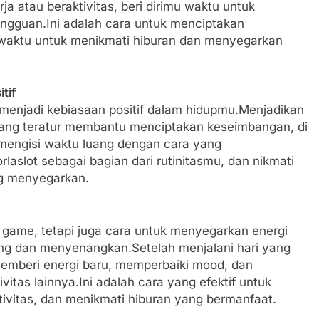
rja atau beraktivitas, beri dirimu waktu untuk
ngguan.Ini adalah cara untuk menciptakan
waktu untuk menikmati hiburan dan menyegarkan
tif
a menjadi kebiasaan positif dalam hidupmu.Menjadikan
n yang teratur membantu menciptakan keseimbangan, di
mengisi waktu luang dengan cara yang
slot sebagai bagian dari rutinitasmu, dan nikmati
ng menyegarkan.
 game, tetapi juga cara untuk menyegarkan energi
ang dan menyenangkan.Setelah menjalani hari yang
memberi energi baru, memperbaiki mood, dan
itas lainnya.Ini adalah cara yang efektif untuk
tivitas, dan menikmati hiburan yang bermanfaat.