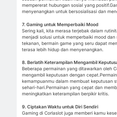
mempererat hubungan sosial yang positif.G
menyenangkan untuk bersosialisasi dan meng
7. Gaming untuk Memperbaiki Mood
Sering kali, kita merasa terjebak dalam ruti
menjadi solusi untuk memperbaiki mood dan
tekanan, bermain game yang seru dapat me
terasa lebih hidup dan menyenangkan.
8. Berlatih Keterampilan Mengambil Keputu
Beberapa permainan yang ditawarkan oleh 
mengambil keputusan dengan cepat.Permain
kemampuanmu dalam membuat keputusan stra
sehari-hari.Permainan yang cepat dan mem
meningkatkan keterampilan berpikir kritis.
9. Ciptakan Waktu untuk Diri Sendiri
Gaming di Corlaslot juga memberi kamu kese