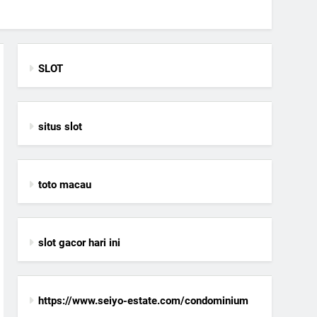
SLOT
situs slot
toto macau
slot gacor hari ini
https://www.seiyo-estate.com/condominium