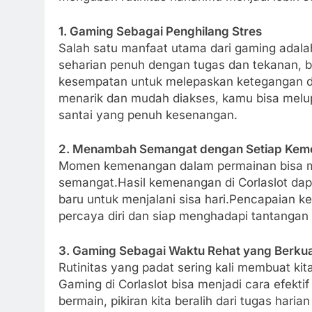
1. Gaming Sebagai Penghilang Stres
Salah satu manfaat utama dari gaming adal
seharian penuh dengan tugas dan tekanan, b
kesempatan untuk melepaskan ketegangan d
menarik dan mudah diakses, kamu bisa melu
santai yang penuh kesenangan.
2. Menambah Semangat dengan Setiap Ke
Momen kemenangan dalam permainan bisa m
semangat.Hasil kemenangan di Corlaslot da
baru untuk menjalani sisa hari.Pencapaian 
percaya diri dan siap menghadapi tantangan
3. Gaming Sebagai Waktu Rehat yang Berkua
Rutinitas yang padat sering kali membuat ki
Gaming di Corlaslot bisa menjadi cara efekti
bermain, pikiran kita beralih dari tugas hari