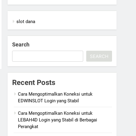
slot dana
Search
SEARCH
Recent Posts
Cara Mengoptimalkan Koneksi untuk
EDWINSLOT Login yang Stabil
Cara Mengoptimalkan Koneksi untuk
LEBAH4D Login yang Stabil di Berbagai
Perangkat