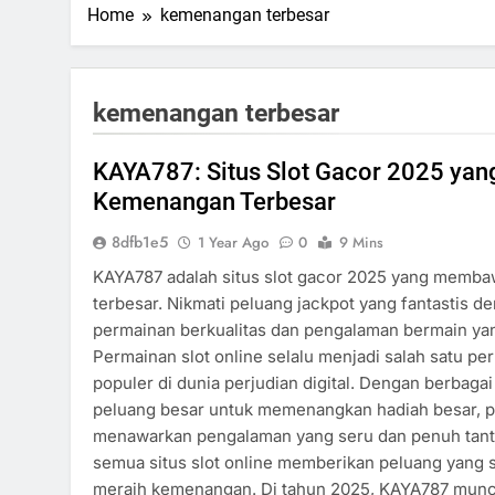
Home
kemenangan terbesar
kemenangan terbesar
KAYA787: Situs Slot Gacor 2025 y
Kemenangan Terbesar
8dfb1e5
1 Year Ago
0
9 Mins
KAYA787 adalah situs slot gacor 2025 yang mem
terbesar. Nikmati peluang jackpot yang fantastis d
permainan berkualitas dan pengalaman bermain ya
Permainan slot online selalu menjadi salah satu pe
populer di dunia perjudian digital. Dengan berbagai 
peluang besar untuk memenangkan hadiah besar, p
menawarkan pengalaman yang seru dan penuh tant
semua situs slot online memberikan peluang yang 
meraih kemenangan. Di tahun 2025, KAYA787 muncul