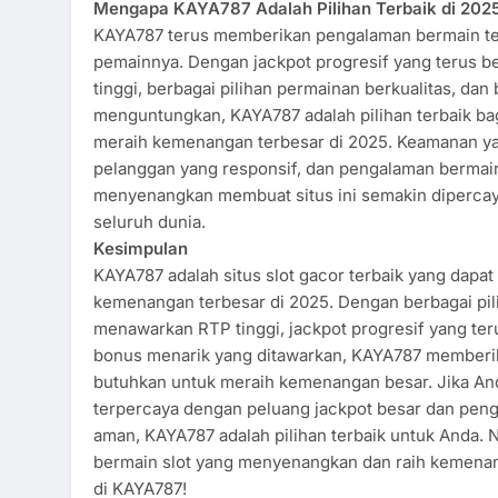
Mengapa KAYA787 Adalah Pilihan Terbaik di 202
KAYA787 terus memberikan pengalaman bermain ter
pemainnya. Dengan jackpot progresif yang terus 
tinggi, berbagai pilihan permainan berkualitas, dan
menguntungkan, KAYA787 adalah pilihan terbaik ba
meraih kemenangan terbesar di 2025. Keamanan yan
pelanggan yang responsif, dan pengalaman bermai
menyenangkan membuat situs ini semakin dipercay
seluruh dunia.
Kesimpulan
KAYA787 adalah situs slot gacor terbaik yang dap
kemenangan terbesar di 2025. Dengan berbagai pil
menawarkan RTP tinggi, jackpot progresif yang te
bonus menarik yang ditawarkan, KAYA787 member
butuhkan untuk meraih kemenangan besar. Jika And
terpercaya dengan peluang jackpot besar dan pen
aman, KAYA787 adalah pilihan terbaik untuk Anda.
bermain slot yang menyenangkan dan raih kemena
di KAYA787!