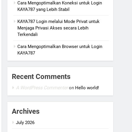
Cara Mengoptimalkan Koneksi untuk Login
KAYA787 yang Lebih Stabil
KAYA787 Login melalui Mode Privat untuk
Menjaga Privasi Akses secara Lebih
Terkendali
Cara Mengoptimalkan Browser untuk Login
KAYA787
Recent Comments
A WordPress Commenter
on
Hello world!
Archives
July 2026