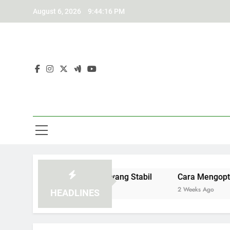
Skip
August 6, 2026
9:44:17 PM
to
content
BJJ
Dapatkan P
k EDWINSLOT Login yang Stabil
Cara Mengoptimalkan K
2 Weeks Ago
HEADLINES