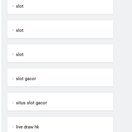
slot
slot
slot
slot gacor
situs slot gacor
live draw hk