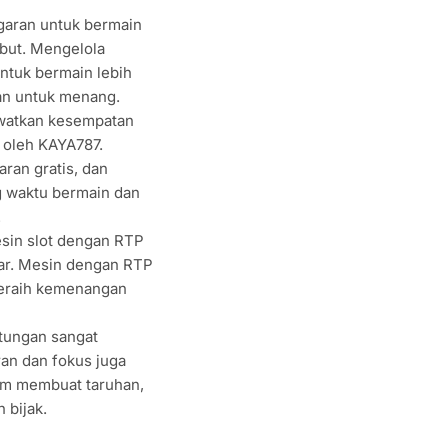
aran untuk bermain
ebut. Mengelola
ntuk bermain lebih
an untuk menang.
watkan kesempatan
 oleh KAYA787.
an gratis, dan
g waktu bermain dan
.
esin slot dengan RTP
sar. Mesin dengan RTP
meraih kemenangan
ungan sangat
ran dan fokus juga
lam membuat taruhan,
 bijak.