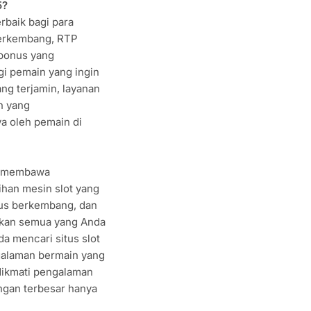
5?
baik bagi para
berkembang, RTP
 bonus yang
gi pemain yang ingin
g terjamin, layanan
n yang
a oleh pemain di
at membawa
ihan mesin slot yang
rus berkembang, dan
ikan semua yang Anda
a mencari situs slot
galaman bermain yang
 Nikmati pengalaman
ngan terbesar hanya