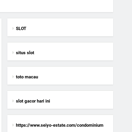
SLOT
situs slot
toto macau
slot gacor hari ini
https://www.seiyo-estate.com/condominium