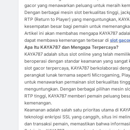
gacor yang menawarkan peluang untuk meraih kem
Dengan berbagai mesin slot berkualitas tinggi, jack
RTP (Return to Player) yang menguntungkan, KAY
kesempatan besar bagi pemain untuk memenangkan 
Artikel ini akan membahas mengapa KAYA787 adalah
dapat membawa kemenangan terbesar di
slot gaco
Apa Itu KAYA787 dan Mengapa Terpercaya?
KAYA787 adalah situs slot online yang telah memilik
beroperasi dengan standar keamanan yang sangat k
slot gacor terpercaya, KAYA787 berkolaborasi den
perangkat lunak ternama seperti Microgaming, Pla
untuk menawarkan permainan slot berkualitas tinggi
menguntungkan. Dengan berbagai pilihan mesin s
RTP tinggi, KAYA787 memberi pemain peluang besa
kemenangan.
Keamanan adalah salah satu prioritas utama di KAY
teknologi enkripsi SSL yang canggih, situs ini meli
dan transaksi pemain, memastikan bahwa informasi 