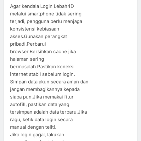
Agar kendala Login Lebah4D
melalui smartphone tidak sering
terjadi, pengguna perlu menjaga
konsistensi kebiasaan
akses.Gunakan perangkat
pribadi.Perbarui
browser.Bersihkan cache jika
halaman sering
bermasalah.Pastikan koneksi
internet stabil sebelum login.
Simpan data akun secara aman dan
jangan membagikannya kepada
siapa pun.Jika memakai fitur
autofill, pastikan data yang
tersimpan adalah data terbaru.Jika
ragu, ketik data login secara
manual dengan teliti.
Jika login gagal, lakukan