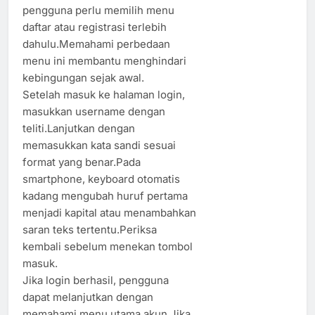
pengguna perlu memilih menu
daftar atau registrasi terlebih
dahulu.Memahami perbedaan
menu ini membantu menghindari
kebingungan sejak awal.
Setelah masuk ke halaman login,
masukkan username dengan
teliti.Lanjutkan dengan
memasukkan kata sandi sesuai
format yang benar.Pada
smartphone, keyboard otomatis
kadang mengubah huruf pertama
menjadi kapital atau menambahkan
saran teks tertentu.Periksa
kembali sebelum menekan tombol
masuk.
Jika login berhasil, pengguna
dapat melanjutkan dengan
memahami menu utama akun.Jika