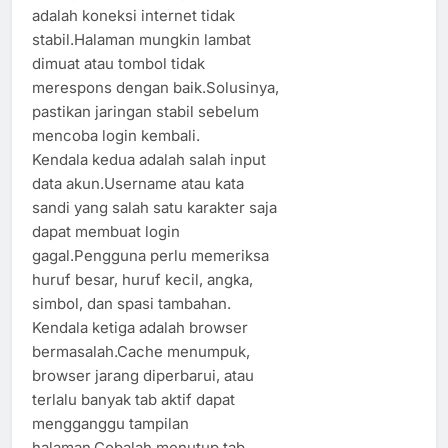
adalah koneksi internet tidak
stabil.Halaman mungkin lambat
dimuat atau tombol tidak
merespons dengan baik.Solusinya,
pastikan jaringan stabil sebelum
mencoba login kembali.
Kendala kedua adalah salah input
data akun.Username atau kata
sandi yang salah satu karakter saja
dapat membuat login
gagal.Pengguna perlu memeriksa
huruf besar, huruf kecil, angka,
simbol, dan spasi tambahan.
Kendala ketiga adalah browser
bermasalah.Cache menumpuk,
browser jarang diperbarui, atau
terlalu banyak tab aktif dapat
mengganggu tampilan
halaman.Cobalah menutup tab