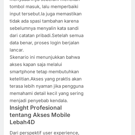
tombol masuk, lalu memperbaiki
input tersebut.Ia juga memastikan
tidak ada spasi tambahan karena
sebelumnya menyalin kata sandi
dari catatan pribadi.Setelah semua
data benar, proses login berjalan
lancar.
Skenario ini menunjukkan bahwa
akses kapan saja melalui
smartphone tetap membutuhkan
ketelitian.Akses yang praktis akan
terasa lebih nyaman jika pengguna
memahami detail kecil yang sering
menjadi penyebab kendala.
Insight Profesional
tentang Akses Mobile
Lebah4D
Dari perspektif user experience,