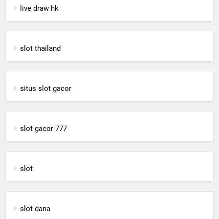
live draw hk
slot thailand
situs slot gacor
slot gacor 777
slot
slot dana