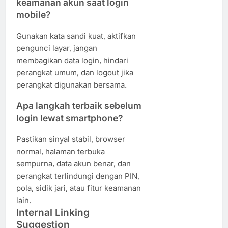
keamanan akun saat login
mobile?
Gunakan kata sandi kuat, aktifkan
pengunci layar, jangan
membagikan data login, hindari
perangkat umum, dan logout jika
perangkat digunakan bersama.
Apa langkah terbaik sebelum
login lewat smartphone?
Pastikan sinyal stabil, browser
normal, halaman terbuka
sempurna, data akun benar, dan
perangkat terlindungi dengan PIN,
pola, sidik jari, atau fitur keamanan
lain.
Internal Linking
Suggestion