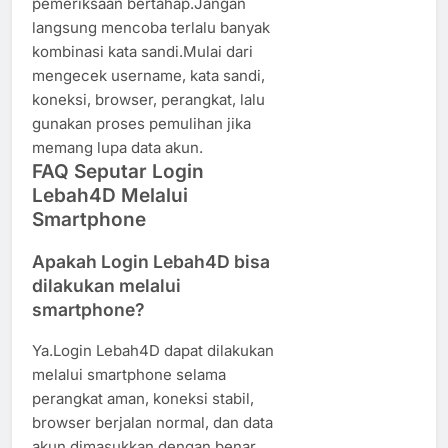
pemeriksaan bertahap.Jangan
langsung mencoba terlalu banyak
kombinasi kata sandi.Mulai dari
mengecek username, kata sandi,
koneksi, browser, perangkat, lalu
gunakan proses pemulihan jika
memang lupa data akun.
FAQ Seputar Login
Lebah4D Melalui
Smartphone
Apakah Login Lebah4D bisa
dilakukan melalui
smartphone?
Ya.Login Lebah4D dapat dilakukan
melalui smartphone selama
perangkat aman, koneksi stabil,
browser berjalan normal, dan data
akun dimasukkan dengan benar.