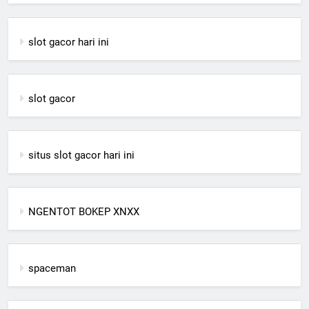
slot gacor hari ini
slot gacor
situs slot gacor hari ini
NGENTOT BOKEP XNXX
spaceman