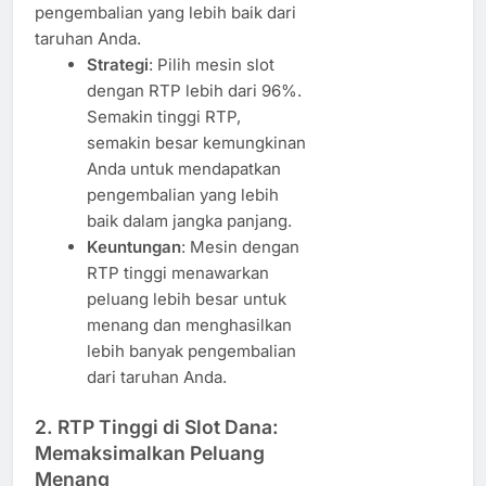
pengembalian yang lebih baik dari
taruhan Anda.
Strategi
: Pilih mesin slot
dengan RTP lebih dari 96%.
Semakin tinggi RTP,
semakin besar kemungkinan
Anda untuk mendapatkan
pengembalian yang lebih
baik dalam jangka panjang.
Keuntungan
: Mesin dengan
RTP tinggi menawarkan
peluang lebih besar untuk
menang dan menghasilkan
lebih banyak pengembalian
dari taruhan Anda.
2.
RTP Tinggi di Slot Dana:
Memaksimalkan Peluang
Menang