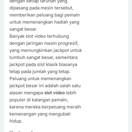
dengan setiap taruhan yang
dipasang pada mesin tersebut,
memberikan peluang bagi pemain
untuk memenangkan hadiah yang
sangat besar.
Banyak slot video terhubung
dengan jaringan mesin progresif,
yang memungkinkan jackpot untuk
tumbuh sangat besar, sementara
jackpot pada slot klasik biasanya
tetap pada jumlah yang tetap.
Peluang untuk memenangkan
jackpot besar ini adalah salah satu
alasan mengapa
slot video
lebih
populer di kalangan pemain,
karena mereka berpeluang meraih
kemenangan yang mengubah
hidup.