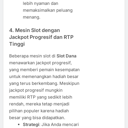
lebih nyaman dan
memaksimalkan peluang
menang.
4.
Mesin Slot dengan
Jackpot Progresif dan RTP
Tinggi
Beberapa mesin slot di
Slot Dana
menawarkan jackpot progresif,
yang memberi pemain kesempatan
untuk memenangkan hadiah besar
yang terus berkembang. Meskipun
jackpot progresif mungkin
memiliki RTP yang sedikit lebih
rendah, mereka tetap menjadi
pilihan populer karena hadiah
besar yang bisa didapatkan.
Strategi
: Jika Anda mencari