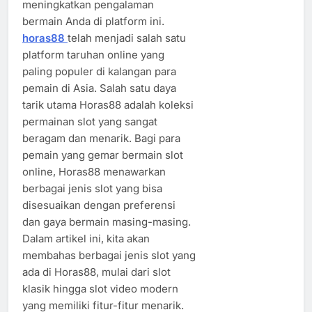
meningkatkan pengalaman
bermain Anda di platform ini.
horas88
telah menjadi salah satu
platform taruhan online yang
paling populer di kalangan para
pemain di Asia. Salah satu daya
tarik utama Horas88 adalah koleksi
permainan slot yang sangat
beragam dan menarik. Bagi para
pemain yang gemar bermain slot
online, Horas88 menawarkan
berbagai jenis slot yang bisa
disesuaikan dengan preferensi
dan gaya bermain masing-masing.
Dalam artikel ini, kita akan
membahas berbagai jenis slot yang
ada di Horas88, mulai dari slot
klasik hingga slot video modern
yang memiliki fitur-fitur menarik.