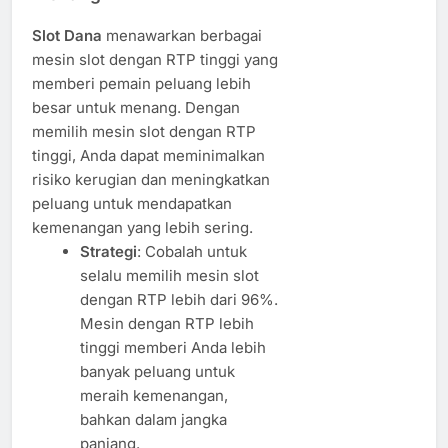
Slot Dana
menawarkan berbagai
mesin slot dengan RTP tinggi yang
memberi pemain peluang lebih
besar untuk menang. Dengan
memilih mesin slot dengan RTP
tinggi, Anda dapat meminimalkan
risiko kerugian dan meningkatkan
peluang untuk mendapatkan
kemenangan yang lebih sering.
Strategi
: Cobalah untuk
selalu memilih mesin slot
dengan RTP lebih dari 96%.
Mesin dengan RTP lebih
tinggi memberi Anda lebih
banyak peluang untuk
meraih kemenangan,
bahkan dalam jangka
panjang.