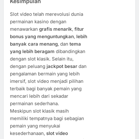
Kesimpulan
Slot video telah merevolusi dunia
permainan kasino dengan
menawarkan
grafis menarik
,
fitur
bonus yang menguntungkan
,
lebih
banyak cara menang
, dan
tema
yang lebih beragam
dibandingkan
dengan slot klasik. Selain itu,
dengan peluang
jackpot besar
dan
pengalaman bermain yang lebih
imersif, slot video menjadi pilihan
terbaik bagi banyak pemain yang
mencari lebih dari sekadar
permainan sederhana.
Meskipun slot klasik masih
memiliki tempatnya bagi sebagian
pemain yang menyukai
kesederhanaan,
slot video