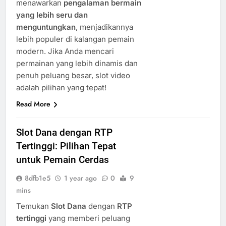
menawarkan
pengalaman bermain
yang lebih seru dan
menguntungkan
, menjadikannya
lebih populer di kalangan pemain
modern. Jika Anda mencari
permainan yang lebih dinamis dan
penuh peluang besar, slot video
adalah pilihan yang tepat!
Read More
Slot Dana dengan RTP
Tertinggi: Pilihan Tepat
untuk Pemain Cerdas
8dfb1e5
1 year ago
0
9
mins
Temukan
Slot Dana
dengan
RTP
tertinggi
yang memberi peluang