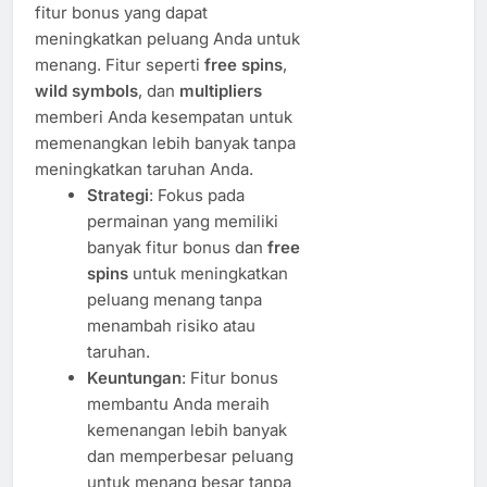
fitur bonus yang dapat
meningkatkan peluang Anda untuk
menang. Fitur seperti
free spins
,
wild symbols
, dan
multipliers
memberi Anda kesempatan untuk
memenangkan lebih banyak tanpa
meningkatkan taruhan Anda.
Strategi
: Fokus pada
permainan yang memiliki
banyak fitur bonus dan
free
spins
untuk meningkatkan
peluang menang tanpa
menambah risiko atau
taruhan.
Keuntungan
: Fitur bonus
membantu Anda meraih
kemenangan lebih banyak
dan memperbesar peluang
untuk menang besar tanpa