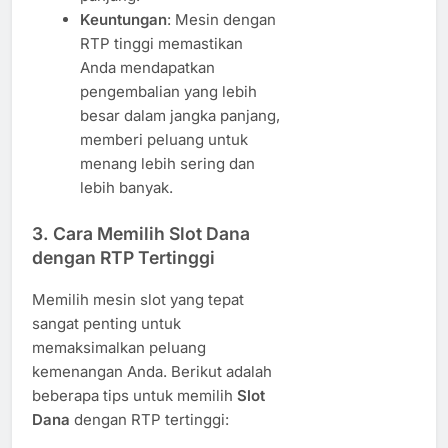
Keuntungan
: Mesin dengan
RTP tinggi memastikan
Anda mendapatkan
pengembalian yang lebih
besar dalam jangka panjang,
memberi peluang untuk
menang lebih sering dan
lebih banyak.
3.
Cara Memilih Slot Dana
dengan RTP Tertinggi
Memilih mesin slot yang tepat
sangat penting untuk
memaksimalkan peluang
kemenangan Anda. Berikut adalah
beberapa tips untuk memilih
Slot
Dana
dengan RTP tertinggi: