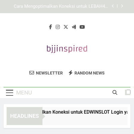
Skip
Cara Mengoptimalkan Koneksi untuk Login
to
KAYA787 yang Lebih Stabil
content
KAYA787 Login melalui Mode Privat untuk
Menjaga Privasi Akses secara Lebih Terkendali
Cara Mengoptimalkan Koneksi untuk EDWINSLOT
Login yang Stabil
Cara Mengoptimalkan Koneksi untuk LEBAH4D
Login yang Stabil di Berbagai Perangkat
Cara Mengoptimalkan Koneksi untuk Login
KAYA787 yang Lebih Stabil
BJJ Inspired
Dapatkan Produk Dan Aksesoris Berkualitas
KAYA787 Login melalui Mode Privat untuk
NEWSLETTER
RANDOM NEWS
Menjaga Privasi Akses secara Lebih Terkendali
Untuk Jiu-Jitsu Di BJJ Inspired.
MENU
ra Mengoptimalkan Koneksi untuk EDWINSLOT Login yang Sta
HEADLINES
Weeks Ago