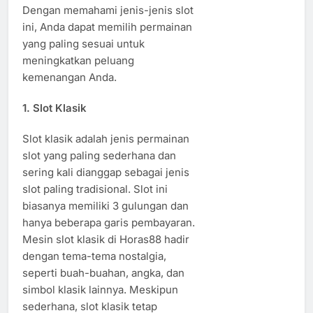
Dengan memahami jenis-jenis slot
ini, Anda dapat memilih permainan
yang paling sesuai untuk
meningkatkan peluang
kemenangan Anda.
1. Slot Klasik
Slot klasik adalah jenis permainan
slot yang paling sederhana dan
sering kali dianggap sebagai jenis
slot paling tradisional. Slot ini
biasanya memiliki 3 gulungan dan
hanya beberapa garis pembayaran.
Mesin slot klasik di Horas88 hadir
dengan tema-tema nostalgia,
seperti buah-buahan, angka, dan
simbol klasik lainnya. Meskipun
sederhana, slot klasik tetap