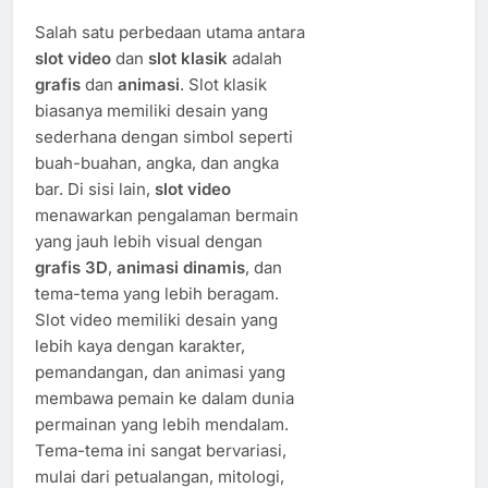
Salah satu perbedaan utama antara
slot video
dan
slot klasik
adalah
grafis
dan
animasi
. Slot klasik
biasanya memiliki desain yang
sederhana dengan simbol seperti
buah-buahan, angka, dan angka
bar. Di sisi lain,
slot video
menawarkan pengalaman bermain
yang jauh lebih visual dengan
grafis 3D
,
animasi dinamis
, dan
tema-tema yang lebih beragam.
Slot video memiliki desain yang
lebih kaya dengan karakter,
pemandangan, dan animasi yang
membawa pemain ke dalam dunia
permainan yang lebih mendalam.
Tema-tema ini sangat bervariasi,
mulai dari petualangan, mitologi,