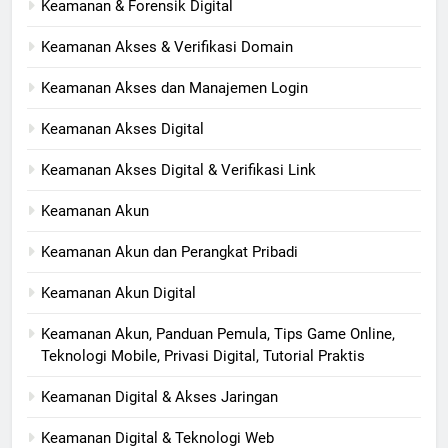
Keamanan & Forensik Digital
Keamanan Akses & Verifikasi Domain
Keamanan Akses dan Manajemen Login
Keamanan Akses Digital
Keamanan Akses Digital & Verifikasi Link
Keamanan Akun
Keamanan Akun dan Perangkat Pribadi
Keamanan Akun Digital
Keamanan Akun, Panduan Pemula, Tips Game Online,
Teknologi Mobile, Privasi Digital, Tutorial Praktis
Keamanan Digital & Akses Jaringan
Keamanan Digital & Teknologi Web