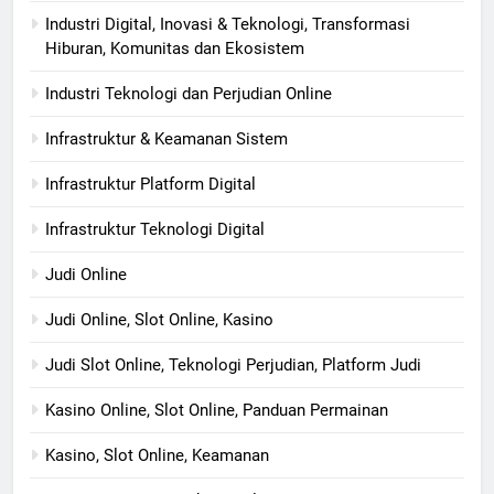
Industri Digital, Inovasi & Teknologi, Transformasi
Hiburan, Komunitas dan Ekosistem
Industri Teknologi dan Perjudian Online
Infrastruktur & Keamanan Sistem
Infrastruktur Platform Digital
Infrastruktur Teknologi Digital
Judi Online
Judi Online, Slot Online, Kasino
Judi Slot Online, Teknologi Perjudian, Platform Judi
Kasino Online, Slot Online, Panduan Permainan
Kasino, Slot Online, Keamanan