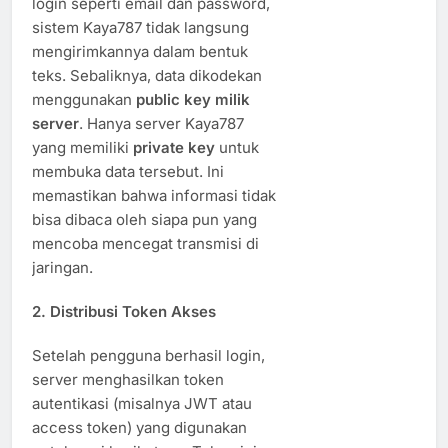
login seperti email dan password,
sistem Kaya787 tidak langsung
mengirimkannya dalam bentuk
teks. Sebaliknya, data dikodekan
menggunakan
public key milik
server
. Hanya server Kaya787
yang memiliki
private key
untuk
membuka data tersebut. Ini
memastikan bahwa informasi tidak
bisa dibaca oleh siapa pun yang
mencoba mencegat transmisi di
jaringan.
2.
Distribusi Token Akses
Setelah pengguna berhasil login,
server menghasilkan token
autentikasi (misalnya JWT atau
access token) yang digunakan