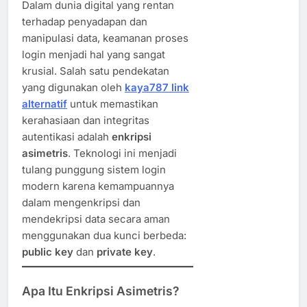
Dalam dunia digital yang rentan
terhadap penyadapan dan
manipulasi data, keamanan proses
login menjadi hal yang sangat
krusial. Salah satu pendekatan
yang digunakan oleh
kaya787 link
alternatif
untuk memastikan
kerahasiaan dan integritas
autentikasi adalah
enkripsi
asimetris
. Teknologi ini menjadi
tulang punggung sistem login
modern karena kemampuannya
dalam mengenkripsi dan
mendekripsi data secara aman
menggunakan dua kunci berbeda:
public key
dan
private key
.
Apa Itu Enkripsi Asimetris?