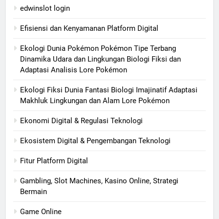
edwinslot login
Efisiensi dan Kenyamanan Platform Digital
Ekologi Dunia Pokémon Pokémon Tipe Terbang
Dinamika Udara dan Lingkungan Biologi Fiksi dan
Adaptasi Analisis Lore Pokémon
Ekologi Fiksi Dunia Fantasi Biologi Imajinatif Adaptasi
Makhluk Lingkungan dan Alam Lore Pokémon
Ekonomi Digital & Regulasi Teknologi
Ekosistem Digital & Pengembangan Teknologi
Fitur Platform Digital
Gambling, Slot Machines, Kasino Online, Strategi
Bermain
Game Online