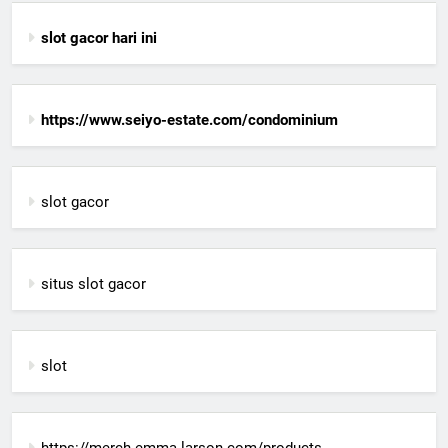
slot gacor hari ini
https://www.seiyo-estate.com/condominium
slot gacor
situs slot gacor
slot