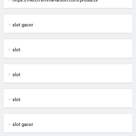
https://merch.emma-larson.com/products
slot gacor
slot
slot
slot
slot gacor