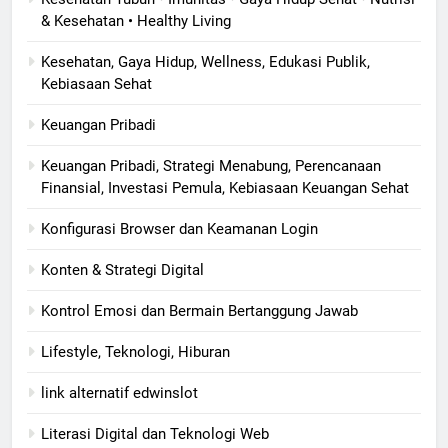
& Kesehatan • Healthy Living
Kesehatan, Gaya Hidup, Wellness, Edukasi Publik,
Kebiasaan Sehat
Keuangan Pribadi
Keuangan Pribadi, Strategi Menabung, Perencanaan
Finansial, Investasi Pemula, Kebiasaan Keuangan Sehat
Konfigurasi Browser dan Keamanan Login
Konten & Strategi Digital
Kontrol Emosi dan Bermain Bertanggung Jawab
Lifestyle, Teknologi, Hiburan
link alternatif edwinslot
Literasi Digital dan Teknologi Web