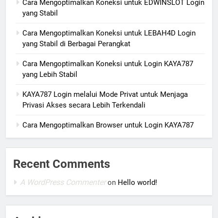
Cara Mengoptimalkan Koneksi untuk EDWINSLOT Login
yang Stabil
Cara Mengoptimalkan Koneksi untuk LEBAH4D Login
yang Stabil di Berbagai Perangkat
Cara Mengoptimalkan Koneksi untuk Login KAYA787
yang Lebih Stabil
KAYA787 Login melalui Mode Privat untuk Menjaga
Privasi Akses secara Lebih Terkendali
Cara Mengoptimalkan Browser untuk Login KAYA787
Recent Comments
A WordPress Commenter
on
Hello world!