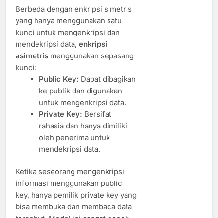
Berbeda dengan enkripsi simetris
yang hanya menggunakan satu
kunci untuk mengenkripsi dan
mendekripsi data,
enkripsi
asimetris
menggunakan sepasang
kunci:
Public Key:
Dapat dibagikan
ke publik dan digunakan
untuk mengenkripsi data.
Private Key:
Bersifat
rahasia dan hanya dimiliki
oleh penerima untuk
mendekripsi data.
Ketika seseorang mengenkripsi
informasi menggunakan public
key, hanya pemilik private key yang
bisa membuka dan membaca data