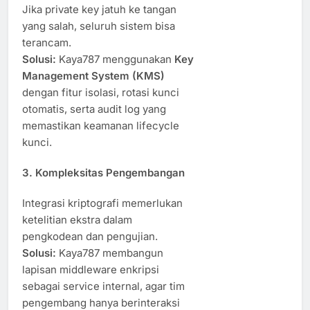
Jika private key jatuh ke tangan
yang salah, seluruh sistem bisa
terancam.
Solusi:
Kaya787 menggunakan
Key
Management System (KMS)
dengan fitur isolasi, rotasi kunci
otomatis, serta audit log yang
memastikan keamanan lifecycle
kunci.
3.
Kompleksitas Pengembangan
Integrasi kriptografi memerlukan
ketelitian ekstra dalam
pengkodean dan pengujian.
Solusi:
Kaya787 membangun
lapisan middleware enkripsi
sebagai service internal, agar tim
pengembang hanya berinteraksi