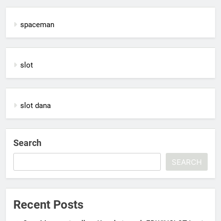
spaceman
slot
slot dana
Search
SEARCH
Recent Posts