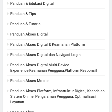
Panduan & Edukasi Digital
Panduan & Tips
Panduan & Tutorial
Panduan Akses Digital
Panduan Akses Digital & Keamanan Platform
Panduan Akses Digital dan Navigasi Login
Panduan Akses Digital,Multi-Device
Experience,Keamanan Pengguna,Platform Responsif
Panduan Akses Mobile
Panduan Akses Platform, Infrastruktur Digital, Keandalan
Sistem Online, Pengalaman Pengguna, Optimalisasi
Layanan