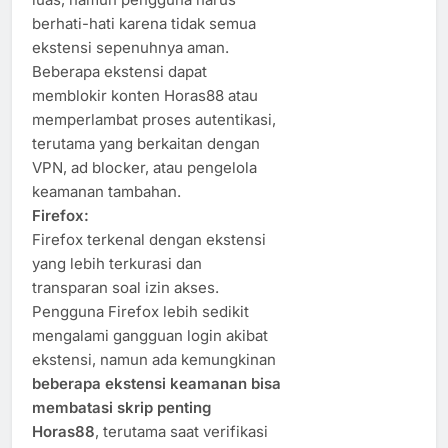
berhati-hati karena tidak semua
ekstensi sepenuhnya aman.
Beberapa ekstensi dapat
memblokir konten Horas88 atau
memperlambat proses autentikasi,
terutama yang berkaitan dengan
VPN, ad blocker, atau pengelola
keamanan tambahan.
Firefox:
Firefox terkenal dengan ekstensi
yang lebih terkurasi dan
transparan soal izin akses.
Pengguna Firefox lebih sedikit
mengalami gangguan login akibat
ekstensi, namun ada kemungkinan
beberapa ekstensi keamanan bisa
membatasi skrip penting
Horas88
, terutama saat verifikasi