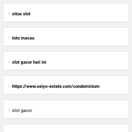
situs slot
toto macau
slot gacor hari ini
https://www.seiyo-estate.com/condominium
slot gacor