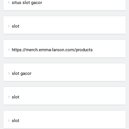
situs slot gacor
slot
https://merch.emma-larson.com/products
slot gacor
slot
slot