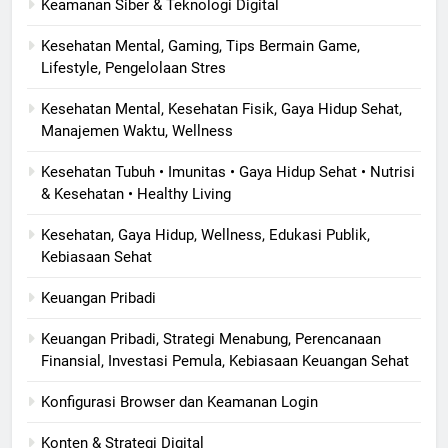
Keamanan Siber & Teknologi Digital
Kesehatan Mental, Gaming, Tips Bermain Game,
Lifestyle, Pengelolaan Stres
Kesehatan Mental, Kesehatan Fisik, Gaya Hidup Sehat,
Manajemen Waktu, Wellness
Kesehatan Tubuh • Imunitas • Gaya Hidup Sehat • Nutrisi
& Kesehatan • Healthy Living
Kesehatan, Gaya Hidup, Wellness, Edukasi Publik,
Kebiasaan Sehat
Keuangan Pribadi
Keuangan Pribadi, Strategi Menabung, Perencanaan
Finansial, Investasi Pemula, Kebiasaan Keuangan Sehat
Konfigurasi Browser dan Keamanan Login
Konten & Strategi Digital