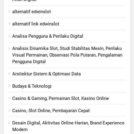
alternatif edwinslot
alternatif link edwinslot
Analisa Pengguna & Perilaku Digital
Analisis Dinamika Slot, Studi Stabilitas Mesin, Perilaku
Visual Permainan, Observasi Pola Putaran, Pengalaman
Pengguna Digital
Arsitektur Sistem & Optimasi Data
Budaya & Teknologi
Casino & Gaming, Permainan Slot, Kasino Online
Casino, Slot Online, Pembayaran Cepat
Desain Digital, Aktivitas Online Harian, Brand Experience
Modern