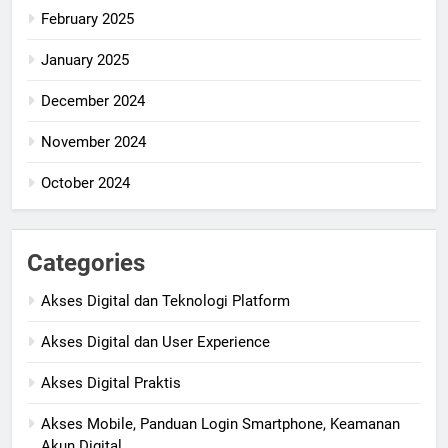
February 2025
January 2025
December 2024
November 2024
October 2024
Categories
Akses Digital dan Teknologi Platform
Akses Digital dan User Experience
Akses Digital Praktis
Akses Mobile, Panduan Login Smartphone, Keamanan
Akun Digital