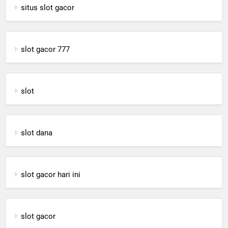
situs slot gacor
slot gacor 777
slot
slot dana
slot gacor hari ini
slot gacor