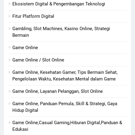
Ekosistem Digital & Pengembangan Teknologi
Fitur Platform Digital
Gambling, Slot Machines, Kasino Online, Strategi
Bermain
Game Online
Game Online / Slot Online
Game Online, Kesehatan Gamer, Tips Bermain Sehat,
Pengelolaan Waktu, Kesehatan Mental dalam Game
Game Online, Layanan Pelanggan, Slot Online
Game Online, Panduan Pemula, Skill & Strategi, Gaya
Hidup Digital
Game Online,Casual Gaming,Hiburan Digital,Panduan &
Edukasi