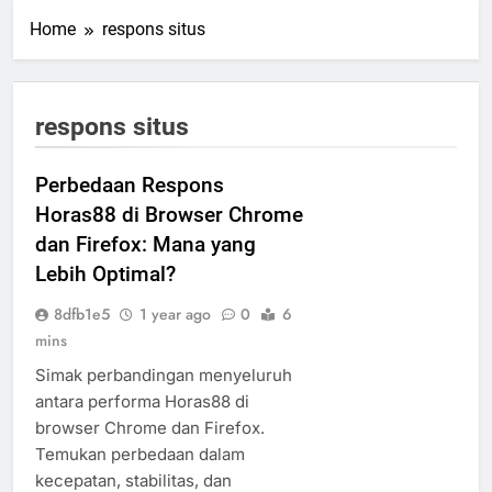
Home
respons situs
respons situs
Perbedaan Respons
Horas88 di Browser Chrome
dan Firefox: Mana yang
Lebih Optimal?
8dfb1e5
1 year ago
0
6
mins
Simak perbandingan menyeluruh
antara performa Horas88 di
browser Chrome dan Firefox.
Temukan perbedaan dalam
kecepatan, stabilitas, dan