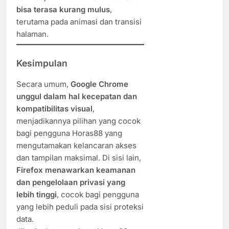
bisa terasa kurang mulus
,
terutama pada animasi dan transisi
halaman.
Kesimpulan
Secara umum,
Google Chrome
unggul dalam hal kecepatan dan
kompatibilitas visual
,
menjadikannya pilihan yang cocok
bagi pengguna Horas88 yang
mengutamakan kelancaran akses
dan tampilan maksimal. Di sisi lain,
Firefox menawarkan keamanan
dan pengelolaan privasi yang
lebih tinggi
, cocok bagi pengguna
yang lebih peduli pada sisi proteksi
data.