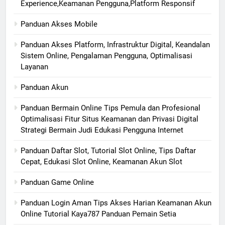
Experience,Keamanan Pengguna,Platform Responsif
Panduan Akses Mobile
Panduan Akses Platform, Infrastruktur Digital, Keandalan
Sistem Online, Pengalaman Pengguna, Optimalisasi
Layanan
Panduan Akun
Panduan Bermain Online Tips Pemula dan Profesional
Optimalisasi Fitur Situs Keamanan dan Privasi Digital
Strategi Bermain Judi Edukasi Pengguna Internet
Panduan Daftar Slot, Tutorial Slot Online, Tips Daftar
Cepat, Edukasi Slot Online, Keamanan Akun Slot
Panduan Game Online
Panduan Login Aman Tips Akses Harian Keamanan Akun
Online Tutorial Kaya787 Panduan Pemain Setia