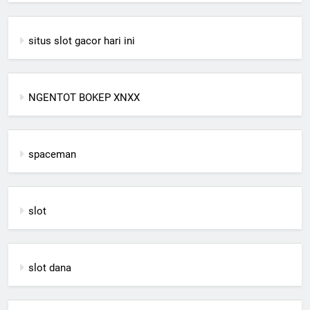
situs slot gacor hari ini
NGENTOT BOKEP XNXX
spaceman
slot
slot dana