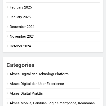
February 2025
January 2025
December 2024
November 2024
October 2024
Categories
Akses Digital dan Teknologi Platform
Akses Digital dan User Experience
Akses Digital Praktis
Akses Mobile, Panduan Login Smartphone, Keamanan