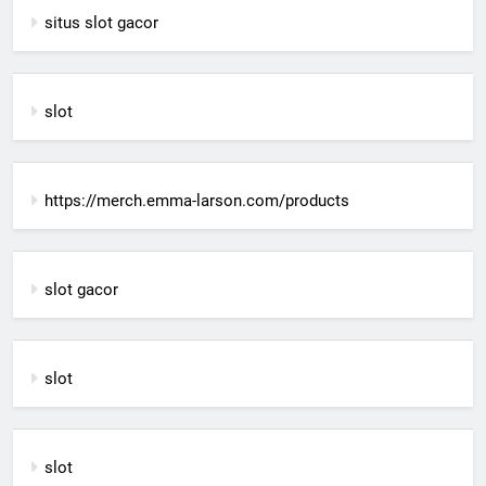
situs slot gacor
slot
https://merch.emma-larson.com/products
slot gacor
slot
slot