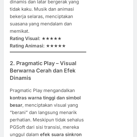
dinamis dan latar bergerak yang
tidak kaku. Musik dan animasi
bekerja selaras, menciptakan
suasana yang mendalam dan
memikat.
Rating Visual:
★★★★★
Rating Animasi:
★★★★★
2.
Pragmatic Play – Visual
Berwarna Cerah dan Efek
Dinamis
Pragmatic Play mengandalkan
kontras warna tinggi dan simbol
besar
, menciptakan visual yang
“berani” dan langsung menarik
perhatian. Meskipun tidak sehalus
PGSoft dari sisi transisi, mereka
unggul dalam
efek suara sinkron