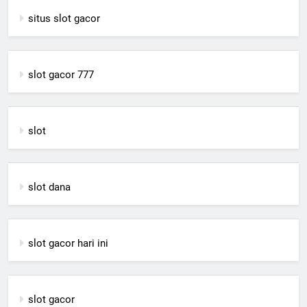
situs slot gacor
slot gacor 777
slot
slot dana
slot gacor hari ini
slot gacor