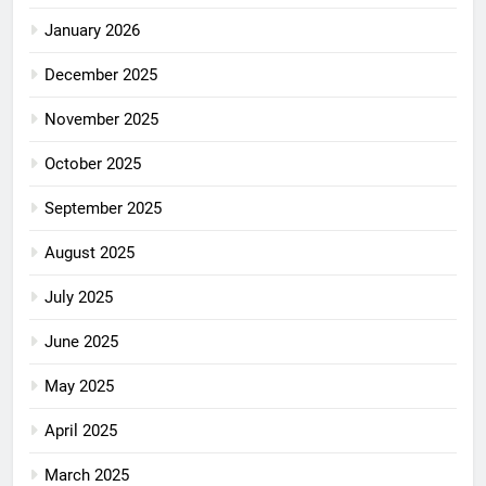
January 2026
December 2025
November 2025
October 2025
September 2025
August 2025
July 2025
June 2025
May 2025
April 2025
March 2025