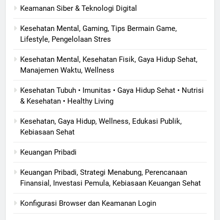
Keamanan Siber & Teknologi Digital
Kesehatan Mental, Gaming, Tips Bermain Game,
Lifestyle, Pengelolaan Stres
Kesehatan Mental, Kesehatan Fisik, Gaya Hidup Sehat,
Manajemen Waktu, Wellness
Kesehatan Tubuh • Imunitas • Gaya Hidup Sehat • Nutrisi
& Kesehatan • Healthy Living
Kesehatan, Gaya Hidup, Wellness, Edukasi Publik,
Kebiasaan Sehat
Keuangan Pribadi
Keuangan Pribadi, Strategi Menabung, Perencanaan
Finansial, Investasi Pemula, Kebiasaan Keuangan Sehat
Konfigurasi Browser dan Keamanan Login