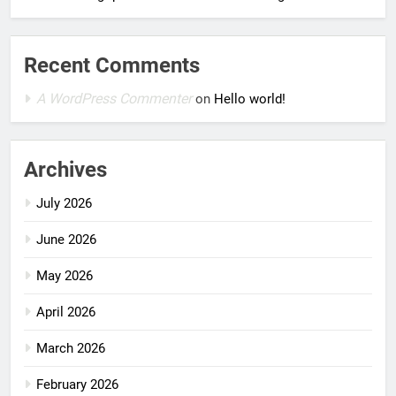
Recent Comments
A WordPress Commenter
on
Hello world!
Archives
July 2026
June 2026
May 2026
April 2026
March 2026
February 2026