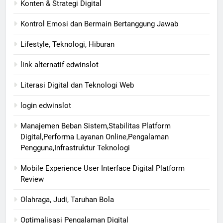
Konten & Strategi Digital
Kontrol Emosi dan Bermain Bertanggung Jawab
Lifestyle, Teknologi, Hiburan
link alternatif edwinslot
Literasi Digital dan Teknologi Web
login edwinslot
Manajemen Beban Sistem,Stabilitas Platform
Digital,Performa Layanan Online,Pengalaman
Pengguna,Infrastruktur Teknologi
Mobile Experience User Interface Digital Platform
Review
Olahraga, Judi, Taruhan Bola
Optimalisasi Pengalaman Digital