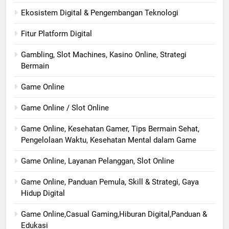
Ekosistem Digital & Pengembangan Teknologi
Fitur Platform Digital
Gambling, Slot Machines, Kasino Online, Strategi
Bermain
Game Online
Game Online / Slot Online
Game Online, Kesehatan Gamer, Tips Bermain Sehat,
Pengelolaan Waktu, Kesehatan Mental dalam Game
Game Online, Layanan Pelanggan, Slot Online
Game Online, Panduan Pemula, Skill & Strategi, Gaya
Hidup Digital
Game Online,Casual Gaming,Hiburan Digital,Panduan &
Edukasi