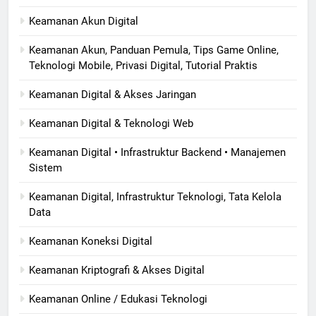
Keamanan Akun Digital
Keamanan Akun, Panduan Pemula, Tips Game Online,
Teknologi Mobile, Privasi Digital, Tutorial Praktis
Keamanan Digital & Akses Jaringan
Keamanan Digital & Teknologi Web
Keamanan Digital • Infrastruktur Backend • Manajemen
Sistem
Keamanan Digital, Infrastruktur Teknologi, Tata Kelola
Data
Keamanan Koneksi Digital
Keamanan Kriptografi & Akses Digital
Keamanan Online / Edukasi Teknologi