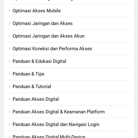
Optimasi Akses Mobile
Optimasi Jaringan dan Akses
Optimasi Jaringan dan Akses Akun
Optimasi Koneksi dan Performa Akses
Panduan & Edukasi Digital
Panduan & Tips
Panduan & Tutorial
Panduan Akses Digital
Panduan Akses Digital & Keamanan Platform
Panduan Akses Digital dan Navigasi Login
Panduan Akses Digital,Multi-Device