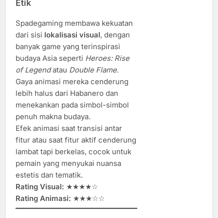
Etik
Spadegaming membawa kekuatan
dari sisi
lokalisasi visual
, dengan
banyak game yang terinspirasi
budaya Asia seperti
Heroes: Rise
of Legend
atau
Double Flame
.
Gaya animasi mereka cenderung
lebih halus dari Habanero dan
menekankan pada simbol-simbol
penuh makna budaya.
Efek animasi saat transisi antar
fitur atau saat fitur aktif cenderung
lambat tapi berkelas, cocok untuk
pemain yang menyukai nuansa
estetis dan tematik.
Rating Visual:
★★★★☆
Rating Animasi:
★★★☆☆