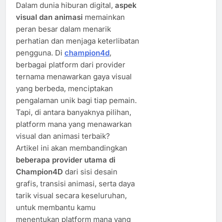
Dalam dunia hiburan digital,
aspek
visual dan animasi
memainkan
peran besar dalam menarik
perhatian dan menjaga keterlibatan
pengguna. Di
champion4d
,
berbagai platform dari provider
ternama menawarkan gaya visual
yang berbeda, menciptakan
pengalaman unik bagi tiap pemain.
Tapi, di antara banyaknya pilihan,
platform mana yang menawarkan
visual dan animasi terbaik?
Artikel ini akan membandingkan
beberapa provider utama di
Champion4D
dari sisi desain
grafis, transisi animasi, serta daya
tarik visual secara keseluruhan,
untuk membantu kamu
menentukan platform mana yang