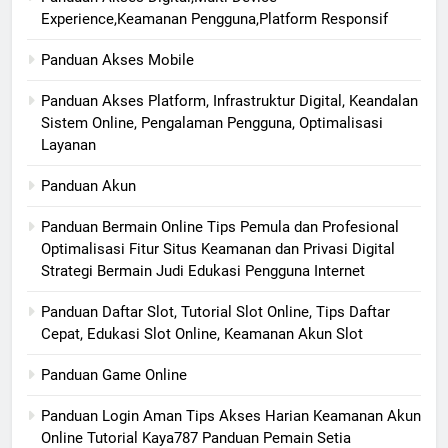
Experience,Keamanan Pengguna,Platform Responsif
Panduan Akses Mobile
Panduan Akses Platform, Infrastruktur Digital, Keandalan
Sistem Online, Pengalaman Pengguna, Optimalisasi
Layanan
Panduan Akun
Panduan Bermain Online Tips Pemula dan Profesional
Optimalisasi Fitur Situs Keamanan dan Privasi Digital
Strategi Bermain Judi Edukasi Pengguna Internet
Panduan Daftar Slot, Tutorial Slot Online, Tips Daftar
Cepat, Edukasi Slot Online, Keamanan Akun Slot
Panduan Game Online
Panduan Login Aman Tips Akses Harian Keamanan Akun
Online Tutorial Kaya787 Panduan Pemain Setia