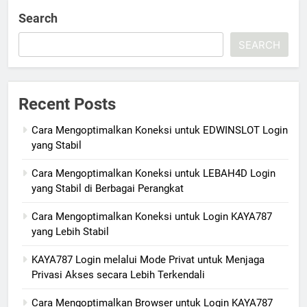
Search
SEARCH
Recent Posts
Cara Mengoptimalkan Koneksi untuk EDWINSLOT Login
yang Stabil
Cara Mengoptimalkan Koneksi untuk LEBAH4D Login
yang Stabil di Berbagai Perangkat
Cara Mengoptimalkan Koneksi untuk Login KAYA787
yang Lebih Stabil
KAYA787 Login melalui Mode Privat untuk Menjaga
Privasi Akses secara Lebih Terkendali
Cara Mengoptimalkan Browser untuk Login KAYA787