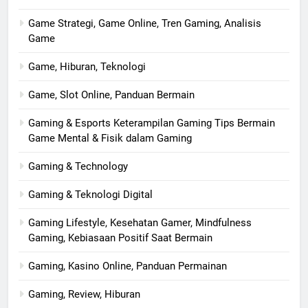
Game Strategi, Game Online, Tren Gaming, Analisis
Game
Game, Hiburan, Teknologi
Game, Slot Online, Panduan Bermain
Gaming & Esports Keterampilan Gaming Tips Bermain
Game Mental & Fisik dalam Gaming
Gaming & Technology
Gaming & Teknologi Digital
Gaming Lifestyle, Kesehatan Gamer, Mindfulness
Gaming, Kebiasaan Positif Saat Bermain
Gaming, Kasino Online, Panduan Permainan
Gaming, Review, Hiburan