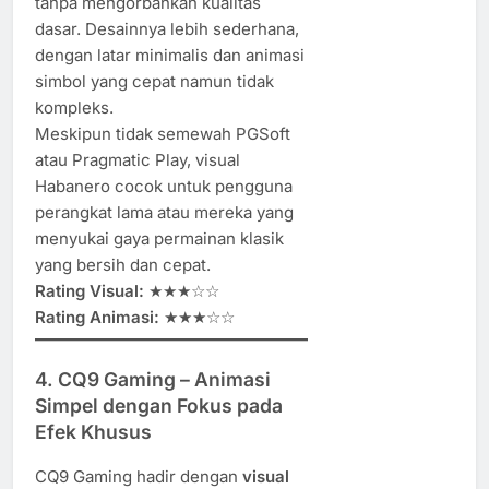
tanpa mengorbankan kualitas
dasar. Desainnya lebih sederhana,
dengan latar minimalis dan animasi
simbol yang cepat namun tidak
kompleks.
Meskipun tidak semewah PGSoft
atau Pragmatic Play, visual
Habanero cocok untuk pengguna
perangkat lama atau mereka yang
menyukai gaya permainan klasik
yang bersih dan cepat.
Rating Visual:
★★★☆☆
Rating Animasi:
★★★☆☆
4.
CQ9 Gaming – Animasi
Simpel dengan Fokus pada
Efek Khusus
CQ9 Gaming hadir dengan
visual