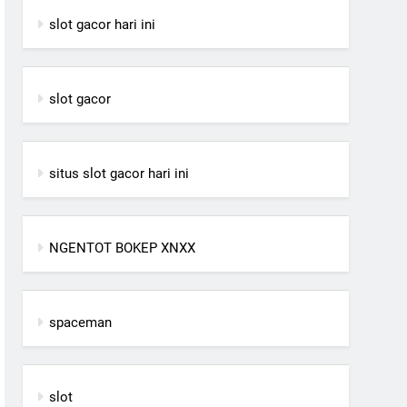
slot gacor hari ini
slot gacor
situs slot gacor hari ini
NGENTOT BOKEP XNXX
spaceman
slot