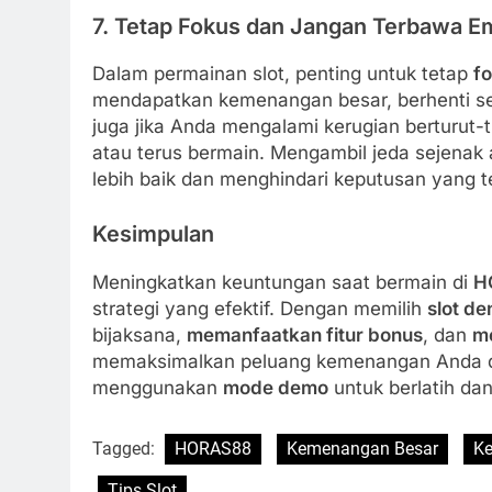
7.
Tetap Fokus dan Jangan Terbawa E
Dalam permainan slot, penting untuk tetap
f
mendapatkan kemenangan besar, berhenti se
juga jika Anda mengalami kerugian berturut
atau terus bermain. Mengambil jeda sejena
lebih baik dan menghindari keputusan yang t
Kesimpulan
Meningkatkan keuntungan saat bermain di
H
strategi yang efektif. Dengan memilih
slot de
bijaksana,
memanfaatkan fitur bonus
, dan
me
memaksimalkan peluang kemenangan Anda da
menggunakan
mode demo
untuk berlatih d
Tagged:
HORAS88
Kemenangan Besar
Ke
Tips Slot