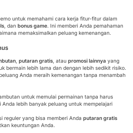
mo untuk memahami cara kerja fitur-fitur dalam
ls
, dan
bonus game
. Ini memberi Anda pemahaman
agaimana memaksimalkan peluang kemenangan.
nus
mbutan
,
putaran gratis
, atau
promosi lainnya
yang
 bermain lebih lama dan dengan lebih sedikit risiko.
n peluang Anda meraih kemenangan tanpa menambah
ambutan untuk memulai permainan tanpa harus
i Anda lebih banyak peluang untuk mempelajari
osi reguler yang bisa memberi Anda
putaran gratis
tkan keuntungan Anda.