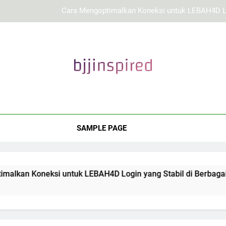
Cara Mengoptimalkan Koneksi untuk LEBAH4D Log
Cara Mengoptimalkan Koneksi u
KAYA787 Login melalui Mode Privat untuk Menjaga 
Cara Mengoptimalkan Koneks
 Inspired
Cara Mengoptimalkan Koneksi untuk LEBAH4D Log
roduk Dan Aksesoris Berkualitas Untuk Jiu-Jitsu Di BJJ Inspire
Cara Mengoptimalkan Koneksi u
SAMPLE PAGE
KAYA787 Login melalui Mode Privat untuk Menjaga 
ksi untuk LEBAH4D Login yang Stabil di Berbagai Perangkat