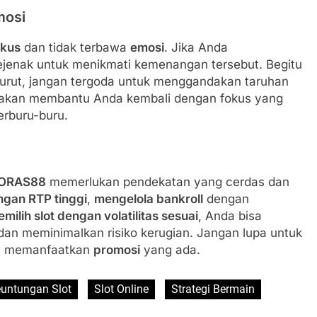
mosi
okus
dan tidak terbawa
emosi
. Jika Anda
jenak untuk menikmati kemenangan tersebut. Begitu
-turut, jangan tergoda untuk menggandakan taruhan
k akan membantu Anda kembali dengan fokus yang
erburu-buru.
ORAS88
memerlukan pendekatan yang cerdas dan
ngan RTP tinggi
,
mengelola bankroll
dengan
milih slot dengan volatilitas sesuai
, Anda bisa
n meminimalkan risiko kerugian. Jangan lupa untuk
an memanfaatkan
promosi
yang ada.
untungan Slot
Slot Online
Strategi Bermain