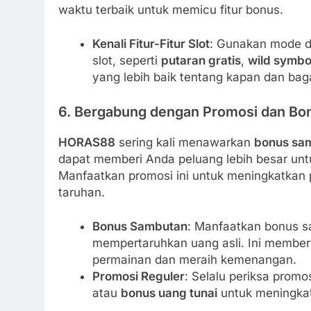
waktu terbaik untuk memicu fitur bonus.
Kenali Fitur-Fitur Slot
: Gunakan mode de
slot, seperti
putaran gratis
,
wild symbo
yang lebih baik tentang kapan dan b
6.
Bergabung dengan Promosi dan Bo
HORAS88
sering kali menawarkan
bonus sa
dapat memberi Anda peluang lebih besar untuk
Manfaatkan promosi ini untuk meningkatka
taruhan.
Bonus Sambutan
: Manfaatkan bonus s
mempertaruhkan uang asli. Ini member
permainan dan meraih kemenangan.
Promosi Reguler
: Selalu periksa prom
atau
bonus uang tunai
untuk meningka