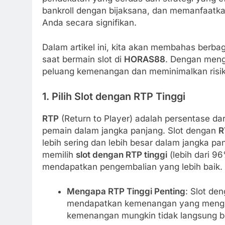
bankroll dengan bijaksana, dan memanfaatka
Anda secara signifikan.
Dalam artikel ini, kita akan membahas berba
saat bermain slot di
HORAS88
. Dengan meng
peluang kemenangan dan meminimalkan risik
1.
Pilih Slot dengan RTP Tinggi
RTP
(Return to Player) adalah persentase da
pemain dalam jangka panjang. Slot dengan
R
lebih sering dan lebih besar dalam jangka p
memilih
slot dengan RTP tinggi
(lebih dari 9
mendapatkan pengembalian yang lebih baik.
Mengapa RTP Tinggi Penting
: Slot de
mendapatkan kemenangan yang mengun
kemenangan mungkin tidak langsung bes