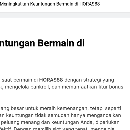
 Meningkatkan Keuntungan Bermain di HORAS88
ntungan Bermain di
 saat bermain di
HORAS88
dengan strategi yang
ik, mengelola bankroll, dan memanfaatkan fitur bonus
ng besar untuk meraih kemenangan, tetapi seperti
kan keuntungan tidak semudah hanya mengandalkan
 peluang menang dan keuntungan Anda, diperlukan
ektif. Dengan memilih slot yang tepat, mengelola