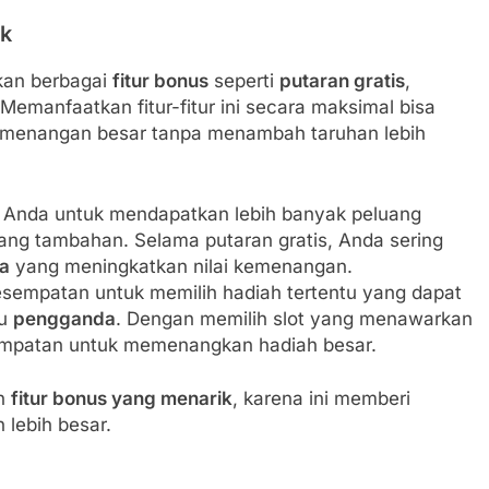
ak
an berbagai
fitur bonus
seperti
putaran gratis
,
 Memanfaatkan fitur-fitur ini secara maksimal bisa
emenangan besar tanpa menambah taruhan lebih
n Anda untuk mendapatkan lebih banyak peluang
g tambahan. Selama putaran gratis, Anda sering
a
yang meningkatkan nilai kemenangan.
kesempatan untuk memilih hadiah tertentu yang dapat
au
pengganda
. Dengan memilih slot yang menawarkan
mpatan untuk memenangkan hadiah besar.
an
fitur bonus yang menarik
, karena ini memberi
lebih besar.