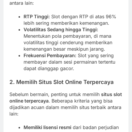
antara lain:
RTP Tinggi:
Slot dengan RTP di atas 96%
lebih sering memberikan kemenangan.
Volatilitas Sedang hingga Tinggi:
Menentukan pola pembayaran, di mana
volatilitas tinggi cenderung memberikan
kemenangan besar meskipun jarang.
Frekuensi Pembayaran:
Slot yang sering
membayar dalam sesi permainan tertentu
dapat dianggap gacor.
2. Memilih Situs Slot Online Terpercaya
Sebelum bermain, penting untuk memilih
situs slot
online terpercaya
. Beberapa kriteria yang bisa
dijadikan acuan dalam memilih situs terbaik antara
lain:
Memiliki lisensi resmi
dari badan perjudian