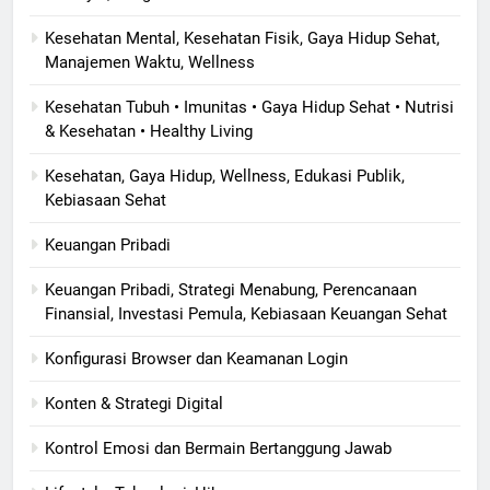
Kesehatan Mental, Kesehatan Fisik, Gaya Hidup Sehat,
Manajemen Waktu, Wellness
Kesehatan Tubuh • Imunitas • Gaya Hidup Sehat • Nutrisi
& Kesehatan • Healthy Living
Kesehatan, Gaya Hidup, Wellness, Edukasi Publik,
Kebiasaan Sehat
Keuangan Pribadi
Keuangan Pribadi, Strategi Menabung, Perencanaan
Finansial, Investasi Pemula, Kebiasaan Keuangan Sehat
Konfigurasi Browser dan Keamanan Login
Konten & Strategi Digital
Kontrol Emosi dan Bermain Bertanggung Jawab