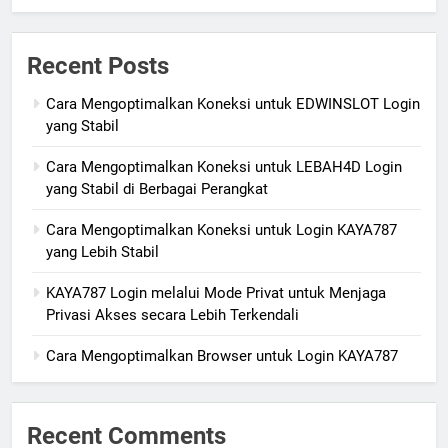
Recent Posts
Cara Mengoptimalkan Koneksi untuk EDWINSLOT Login
yang Stabil
Cara Mengoptimalkan Koneksi untuk LEBAH4D Login
yang Stabil di Berbagai Perangkat
Cara Mengoptimalkan Koneksi untuk Login KAYA787
yang Lebih Stabil
KAYA787 Login melalui Mode Privat untuk Menjaga
Privasi Akses secara Lebih Terkendali
Cara Mengoptimalkan Browser untuk Login KAYA787
Recent Comments