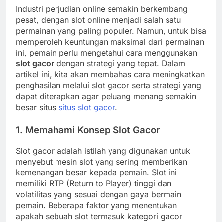
Industri perjudian online semakin berkembang
pesat, dengan slot online menjadi salah satu
permainan yang paling populer. Namun, untuk bisa
memperoleh keuntungan maksimal dari permainan
ini, pemain perlu mengetahui cara menggunakan
slot gacor
dengan strategi yang tepat. Dalam
artikel ini, kita akan membahas cara meningkatkan
penghasilan melalui slot gacor serta strategi yang
dapat diterapkan agar peluang menang semakin
besar situs
situs slot gacor
.
1. Memahami Konsep Slot Gacor
Slot gacor adalah istilah yang digunakan untuk
menyebut mesin slot yang sering memberikan
kemenangan besar kepada pemain. Slot ini
memiliki RTP (Return to Player) tinggi dan
volatilitas yang sesuai dengan gaya bermain
pemain. Beberapa faktor yang menentukan
apakah sebuah slot termasuk kategori gacor