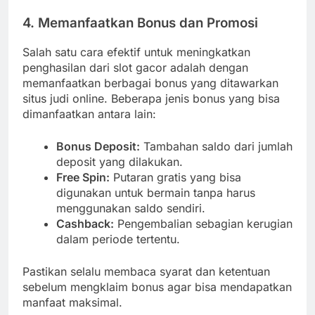
4. Memanfaatkan Bonus dan Promosi
Salah satu cara efektif untuk meningkatkan
penghasilan dari slot gacor adalah dengan
memanfaatkan berbagai bonus yang ditawarkan
situs judi online. Beberapa jenis bonus yang bisa
dimanfaatkan antara lain:
Bonus Deposit:
Tambahan saldo dari jumlah
deposit yang dilakukan.
Free Spin:
Putaran gratis yang bisa
digunakan untuk bermain tanpa harus
menggunakan saldo sendiri.
Cashback:
Pengembalian sebagian kerugian
dalam periode tertentu.
Pastikan selalu membaca syarat dan ketentuan
sebelum mengklaim bonus agar bisa mendapatkan
manfaat maksimal.