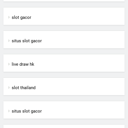
slot gacor
situs slot gacor
live draw hk
slot thailand
situs slot gacor