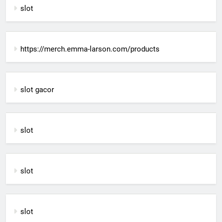
slot
https://merch.emma-larson.com/products
slot gacor
slot
slot
slot