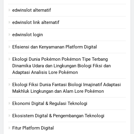
edwinslot alternatif
edwinslot link alternatif
edwinslot login
Efisiensi dan Kenyamanan Platform Digital
Ekologi Dunia Pokémon Pokémon Tipe Terbang
Dinamika Udara dan Lingkungan Biologi Fiksi dan
Adaptasi Analisis Lore Pokémon
Ekologi Fiksi Dunia Fantasi Biologi Imajinatif Adaptasi
Makhluk Lingkungan dan Alam Lore Pokémon
Ekonomi Digital & Regulasi Teknologi
Ekosistem Digital & Pengembangan Teknologi
Fitur Platform Digital