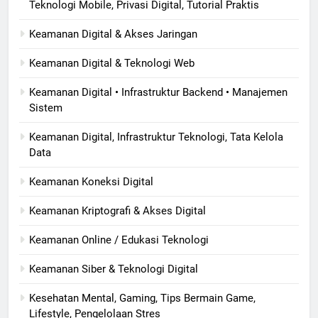
Teknologi Mobile, Privasi Digital, Tutorial Praktis
Keamanan Digital & Akses Jaringan
Keamanan Digital & Teknologi Web
Keamanan Digital • Infrastruktur Backend • Manajemen
Sistem
Keamanan Digital, Infrastruktur Teknologi, Tata Kelola
Data
Keamanan Koneksi Digital
Keamanan Kriptografi & Akses Digital
Keamanan Online / Edukasi Teknologi
Keamanan Siber & Teknologi Digital
Kesehatan Mental, Gaming, Tips Bermain Game,
Lifestyle, Pengelolaan Stres