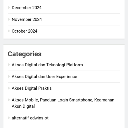
December 2024
November 2024
October 2024
Categories
Akses Digital dan Teknologi Platform
Akses Digital dan User Experience
Akses Digital Praktis
Akses Mobile, Panduan Login Smartphone, Keamanan
Akun Digital
alternatif edwinslot