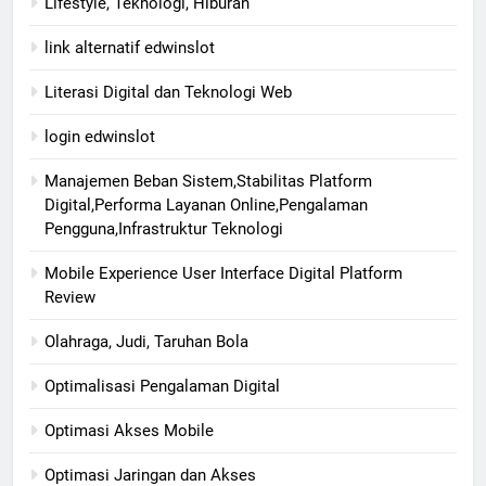
Lifestyle, Teknologi, Hiburan
link alternatif edwinslot
Literasi Digital dan Teknologi Web
login edwinslot
Manajemen Beban Sistem,Stabilitas Platform
Digital,Performa Layanan Online,Pengalaman
Pengguna,Infrastruktur Teknologi
Mobile Experience User Interface Digital Platform
Review
Olahraga, Judi, Taruhan Bola
Optimalisasi Pengalaman Digital
Optimasi Akses Mobile
Optimasi Jaringan dan Akses