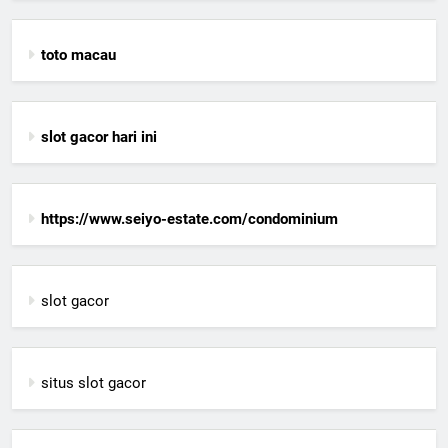
toto macau
slot gacor hari ini
https://www.seiyo-estate.com/condominium
slot gacor
situs slot gacor